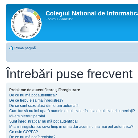
Colegiul National de Informati
Forumul vianistilor
Prima pagină
Întrebări puse frecvent
Probleme de autentificare şi înregistrare
De ce nu mă pot autentifica?
De ce trebuie să mă înregistrez?
De ce sunt scos afară din forum automat?
Cum fac să nu îmi apară numele de utilizator în lista de utilizatori conectaţi?
Mi-am pierdut parola!
Sunt înregistrat dar nu mă pot autentifica!
M-am înregistrat cu ceva timp în urmă dar acum nu mă mai pot autentifica?!
Ce este COPPA?
De ce nu mă pot înregistra?