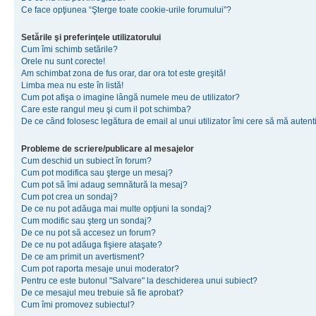
Ce face opţiunea “Şterge toate cookie-urile forumului”?
Setările şi preferinţele utilizatorului
Cum îmi schimb setările?
Orele nu sunt corecte!
Am schimbat zona de fus orar, dar ora tot este greşită!
Limba mea nu este în listă!
Cum pot afişa o imagine lângă numele meu de utilizator?
Care este rangul meu şi cum il pot schimba?
De ce când folosesc legătura de email al unui utilizator îmi cere să mă autenti
Probleme de scriere/publicare al mesajelor
Cum deschid un subiect în forum?
Cum pot modifica sau şterge un mesaj?
Cum pot să îmi adaug semnătură la mesaj?
Cum pot crea un sondaj?
De ce nu pot adăuga mai multe opţiuni la sondaj?
Cum modific sau şterg un sondaj?
De ce nu pot să accesez un forum?
De ce nu pot adăuga fişiere ataşate?
De ce am primit un avertisment?
Cum pot raporta mesaje unui moderator?
Pentru ce este butonul "Salvare" la deschiderea unui subiect?
De ce mesajul meu trebuie să fie aprobat?
Cum îmi promovez subiectul?