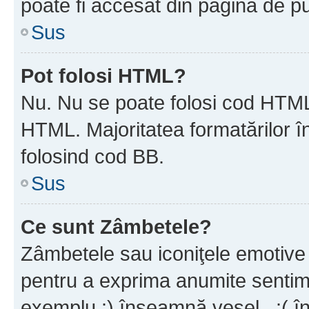
poate fi accesat din pagina de pu
Sus
Pot folosi HTML?
Nu. Nu se poate folosi cod HTML 
HTML. Majoritatea formatărilor î
folosind cod BB.
Sus
Ce sunt Zâmbetele?
Zâmbetele sau iconiţele emotive s
pentru a exprima anumite sentim
exemplu :) înseamnă vesel , :( î