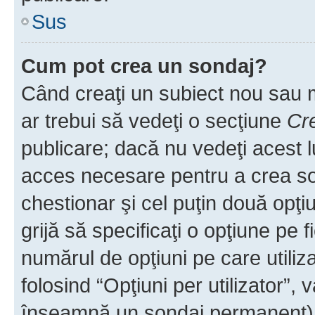
Sus
Cum pot crea un sondaj?
Când creaţi un subiect nou sau mo
ar trebui să vedeţi o secţiune
Cr
publicare; dacă nu vedeţi acest lu
acces necesare pentru a crea son
chestionar şi cel puţin două opţ
grijă să specificaţi o opţiune pe f
numărul de opţiuni pe care utiliza
folosind “Opţiuni per utilizator”, v
înseamnă un sondaj permanent) ş