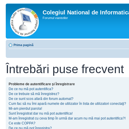
Colegiul National de Informati
Forumul vianistilor
Prima pagină
Întrebări puse frecvent
Probleme de autentificare şi înregistrare
De ce nu mă pot autentifica?
De ce trebuie să mă înregistrez?
De ce sunt scos afară din forum automat?
Cum fac să nu îmi apară numele de utilizator în lista de utilizatori conectaţi?
Mi-am pierdut parola!
Sunt înregistrat dar nu mă pot autentifica!
M-am înregistrat cu ceva timp în urmă dar acum nu mă mai pot autentifica?!
Ce este COPPA?
De ce nu mă pot înregistra?