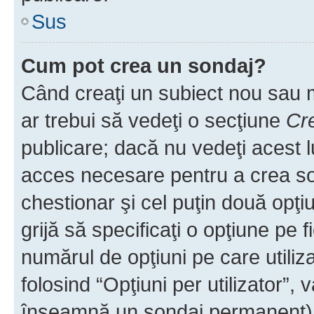
Sus
Cum pot crea un sondaj?
Când creaţi un subiect nou sau mo
ar trebui să vedeţi o secţiune
Cr
publicare; dacă nu vedeţi acest lu
acces necesare pentru a crea son
chestionar şi cel puţin două opţ
grijă să specificaţi o opţiune pe f
numărul de opţiuni pe care utiliza
folosind “Opţiuni per utilizator”, v
înseamnă un sondaj permanent) ş