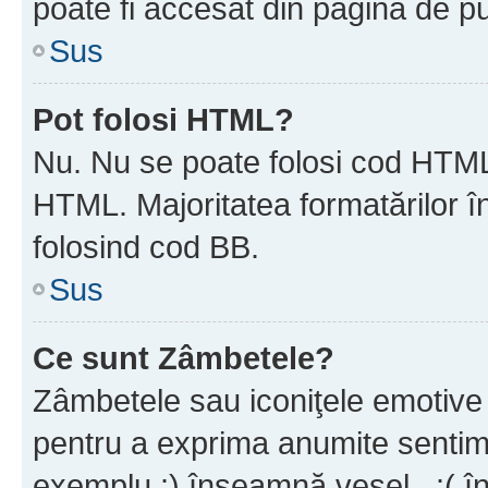
poate fi accesat din pagina de pu
Sus
Pot folosi HTML?
Nu. Nu se poate folosi cod HTML 
HTML. Majoritatea formatărilor î
folosind cod BB.
Sus
Ce sunt Zâmbetele?
Zâmbetele sau iconiţele emotive s
pentru a exprima anumite sentim
exemplu :) înseamnă vesel , :( î