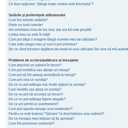
Ce face opţiunea “Şterge toate cookie-urile forumului”?
Setările şi preferinţele utilizatorului
Cum îmi schimb setările?
Orele nu sunt corecte!
Am schimbat zona de fus orar, dar ora tot este greşită!
Limba mea nu este în listă!
Cum pot afişa o imagine lângă numele meu de utilizator?
Care este rangul meu şi cum il pot schimba?
De ce când folosesc legătura de email al unui utilizator îmi cere să mă autenti
Probleme de scriere/publicare al mesajelor
Cum deschid un subiect în forum?
Cum pot modifica sau şterge un mesaj?
Cum pot să îmi adaug semnătură la mesaj?
Cum pot crea un sondaj?
De ce nu pot adăuga mai multe opţiuni la sondaj?
Cum modific sau şterg un sondaj?
De ce nu pot să accesez un forum?
De ce nu pot adăuga fişiere ataşate?
De ce am primit un avertisment?
Cum pot raporta mesaje unui moderator?
Pentru ce este butonul "Salvare" la deschiderea unui subiect?
De ce mesajul meu trebuie să fie aprobat?
Cum îmi promovez subiectul?