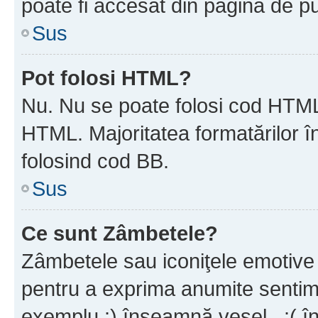
poate fi accesat din pagina de pu
Sus
Pot folosi HTML?
Nu. Nu se poate folosi cod HTML 
HTML. Majoritatea formatărilor î
folosind cod BB.
Sus
Ce sunt Zâmbetele?
Zâmbetele sau iconiţele emotive s
pentru a exprima anumite sentim
exemplu :) înseamnă vesel , :( î