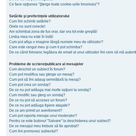
Ce face opţiunea “Şterge toate cookie-urile forumului”?
Setările şi preferinţele utilizatorului
Cum îmi schimb setările?
Orele nu sunt corecte!
Am schimbat zona de fus orar, dar ora tot este greşită!
Limba mea nu este în listă!
Cum pot afişa o imagine lângă numele meu de utilizator?
Care este rangul meu şi cum il pot schimba?
De ce când folosesc legătura de email al unui utilizator îmi cere să mă autenti
Probleme de scriere/publicare al mesajelor
Cum deschid un subiect în forum?
Cum pot modifica sau şterge un mesaj?
Cum pot să îmi adaug semnătură la mesaj?
Cum pot crea un sondaj?
De ce nu pot adăuga mai multe opţiuni la sondaj?
Cum modific sau şterg un sondaj?
De ce nu pot să accesez un forum?
De ce nu pot adăuga fişiere ataşate?
De ce am primit un avertisment?
Cum pot raporta mesaje unui moderator?
Pentru ce este butonul "Salvare" la deschiderea unui subiect?
De ce mesajul meu trebuie să fie aprobat?
Cum îmi promovez subiectul?