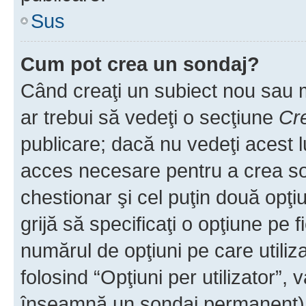
Sus
Cum pot crea un sondaj?
Când creaţi un subiect nou sau mo
ar trebui să vedeţi o secţiune
Cr
publicare; dacă nu vedeţi acest lu
acces necesare pentru a crea son
chestionar şi cel puţin două opţ
grijă să specificaţi o opţiune pe f
numărul de opţiuni pe care utiliza
folosind “Opţiuni per utilizator”, v
înseamnă un sondaj permanent) ş