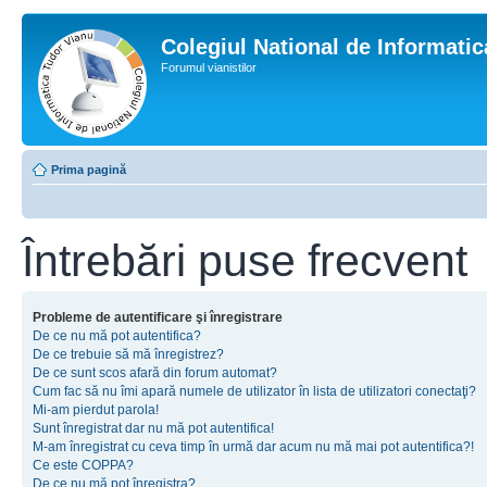
Colegiul National de Informati
Forumul vianistilor
Prima pagină
Întrebări puse frecvent
Probleme de autentificare şi înregistrare
De ce nu mă pot autentifica?
De ce trebuie să mă înregistrez?
De ce sunt scos afară din forum automat?
Cum fac să nu îmi apară numele de utilizator în lista de utilizatori conectaţi?
Mi-am pierdut parola!
Sunt înregistrat dar nu mă pot autentifica!
M-am înregistrat cu ceva timp în urmă dar acum nu mă mai pot autentifica?!
Ce este COPPA?
De ce nu mă pot înregistra?