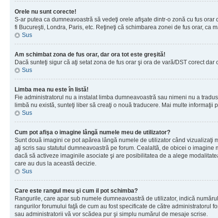
Orele nu sunt corecte!
S-ar putea ca dumneavoastră să vedeţi orele afişate dintr-o zonă cu fus orar dif
fi Bucureşti, Londra, Paris, etc. Reţineţi că schimbarea zonei de fus orar, ca maj
Sus
Am schimbat zona de fus orar, dar ora tot este greşită!
Dacă sunteţi sigur că aţi setat zona de fus orar şi ora de vară/DST corect dar 
Sus
Limba mea nu este în listă!
Fie administratorul nu a instalat limba dumneavoastră sau nimeni nu a tradus 
limbă nu există, sunteţi liber să creaţi o nouă traducere. Mai multe informaţii po
Sus
Cum pot afişa o imagine lângă numele meu de utilizator?
Sunt două imagini ce pot apărea lângă numele de utilizator când vizualizaţi 
aţi scris sau statutul dumneavoastră pe forum. Cealaltă, de obicei o imagine 
dacă să activeze imaginile asociate şi are posibilitatea de a alege modalitatea 
care au dus la această decizie.
Sus
Care este rangul meu şi cum il pot schimba?
Rangurile, care apar sub numele dumneavoastră de utilizator, indică numărul de
rangurilor forumului faţă de cum au fost specificate de către administratorul f
sau administratorii vă vor scădea pur şi simplu numărul de mesaje scrise.