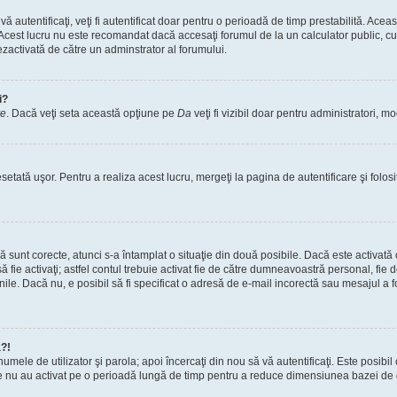
vă autentificaţi, veţi fi autentificat doar pentru o perioadă de timp prestabilită. A
. Acest lucru nu este recomandat dacă accesaţi forumul de la un calculator public, cum 
ezactivată de către un adminstrator al forumului.
i?
re
. Dacă veţi seta această opţiune pe
Da
veţi fi vizibil doar pentru administratori, 
setată uşor. Pentru a realiza acest lucru, mergeţi la pagina de autentificare şi folosi
acă sunt corecte, atunci s-a întamplat o situaţie din două posibile. Dacă este activată
 să fie activaţi; astfel contul trebuie activat fie de către dumneavoastră personal, fie
iunile. Dacă nu, e posibil să fi specificat o adresă de e-mail incorectă sau mesajul a
a?!
a numele de utilizator şi parola; apoi încercaţi din nou să vă autentificaţi. Este posib
re nu au activat pe o perioadă lungă de timp pentru a reduce dimensiunea bazei de dat