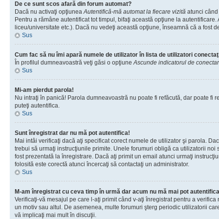
De ce sunt scos afară din forum automat?
Dacă nu activaţi opţiunea
Autentifică-mă automat la fiecare vizită
atunci când 
Pentru a rămâne autentificat tot timpul, bifaţi această opţiune la autentificare
liceu/universitate etc.). Dacă nu vedeţi această opţiune, înseamnă că a fost d
Sus
Cum fac să nu îmi apară numele de utilizator în lista de utilizatori conectaţ
În profilul dumneavoastră veţi găsi o opţiune
Ascunde indicatorul de conecta
Sus
Mi-am pierdut parola!
Nu intraţi în panică! Parola dumneavoastră nu poate fi refăcută, dar poate fi re
puteţi autentifica.
Sus
Sunt înregistrat dar nu mă pot autentifica!
Mai intâi verificaţi dacă aţi specificat corect numele de utilizator şi parola. D
trebui să urmaţi instrucţiunile primite. Unele forumuri obligă ca utilizatorii noi
fost prezentată la înregistrare. Dacă aţi primit un email atunci urmaţi instrucţ
folosită este corectă atunci încercaţi să contactaţi un administrator.
Sus
M-am înregistrat cu ceva timp în urmă dar acum nu mă mai pot autentific
Verificaţi-vă mesajul pe care l-aţi primit când v-aţi înregistrat pentru a verific
un motiv sau altul. De asemenea, multe forumuri şterg periodic utilizatorii ca
vă implicaţi mai mult în discuţii.