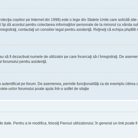
ecţia copiilor pe Internet din 1998) este o lege din Statele Unite care solicită site-
gal îşi dă acordul pentru colectarea informaţiilor personale de la minorul cu vârsta 
 înregistraţi, contactaţi un consilier legal pentru asistenţă. Reţineţi că echipa phpBB 
 sau să fi dezactivat numele de utilizator pe care încercaţi să-l înregistraţi. De asemen
al forumului pentru asistenţă.
 autentificat pe forum. De asemenea, permite funcţionalităţi ca de exemplu citirea u
ie-urilor forumului poate ajuta într-o astfel de sitaţie
 date. Pentru a le modifica, folosiţi Panoul utilizatorului; în general un link poate f