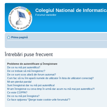
Colegiul National de Informati
Forumul vianistilor
Prima pagină
Întrebări puse frecvent
Probleme de autentificare şi înregistrare
De ce nu mă pot autentifica?
De ce trebuie să mă înregistrez?
De ce sunt scos afară din forum automat?
Cum fac să nu îmi apară numele de utilizator în lista de utilizatori conectaţi?
Mi-am pierdut parola!
Sunt înregistrat dar nu mă pot autentifica!
M-am înregistrat cu ceva timp în urmă dar acum nu mă mai pot autentifica?!
Ce este COPPA?
De ce nu mă pot înregistra?
Ce face opţiunea “Şterge toate cookie-urile forumului”?