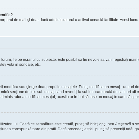
entific?
ul încorporat de mail şi doar dacă administratorul a activat această facilitate. Acest 
orum, fie pe ecranul cu subiecte. Este posibil să fie nevoie să vă înregistraţi înainte
teţi vota în sondaje, etc.
uteţi modifica sau şterge doar propriile mesajele. Puteţi modifica un mesaj - uneori
mică secţiune de text sub mesaj când reveniţi la subiect care arată de cate ori aţi
nistrator a modificat mesajul, aceştia ar trebui să lase un mesaj în care să spună c
lizatorului. Odată ce semnătura este creată, puteţi să bifaţi opţiunea
Ataşează o s
nea corespunzătoare din profil. Dacă procedaţi astfel, puteţi să preveniţi adăuga