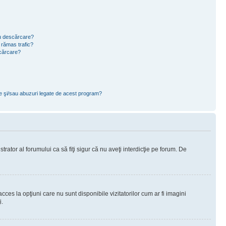
ru descărcare?
 rămas trafic?
scărcare?
ce şi/sau abuzuri legate de acest program?
rator al forumului ca să fiţi sigur că nu aveţi interdicţie pe forum. De
ces la opţiuni care nu sunt disponibile vizitatorilor cum ar fi imagini
i.