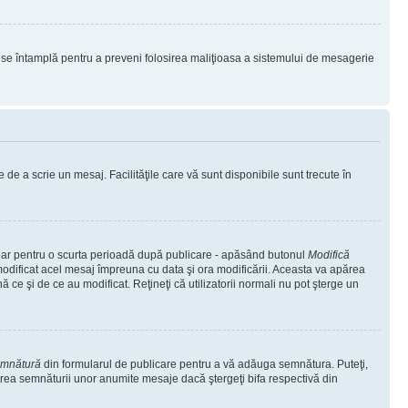
lucru se întamplă pentru a preveni folosirea maliţioasa a sistemului de mesagerie
 de a scrie un mesaj. Facilităţile care vă sunt disponibile sunt trecute în
 doar pentru o scurta perioadă după publicare - apăsând butonul
Modifică
 modificat acel mesaj împreuna cu data şi ora modificării. Aceasta va apărea
e şi de ce au modificat. Reţineţi că utilizatorii normali nu pot şterge un
emnătură
din formularul de publicare pentru a vă adăuga semnătura. Puteţi,
rea semnăturii unor anumite mesaje dacă ştergeţi bifa respectivă din