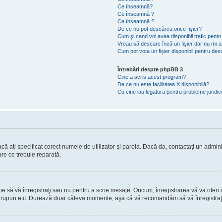
Ce înseamnă?
Ce înseamnă ?
Ce înseamnă ?
De ce nu pot descărca orice fişier?
Cum şi cand voi avea disponibil trafic pent
Vreau să descarc încă un fişier dar nu mi-a
Cum pot vota un fişier disponibil pentru de
Întrebări despre phpBB 3
Cine a scris acest program?
De ce nu este facilitatea X disponibilă?
Cu cine iau legatura pentru probleme juridi
ă aţi specificat corect numele de utilizator şi parola. Dacă da, contactaţi un administ
are ce trebuie reparată.
să vă înregistraţi sau nu pentru a scrie mesaje. Oricum, înregistrarea vă va oferi ac
 în grupuri etc. Durează doar câteva momente, aşa că vă recomandăm să vă înregistraţ