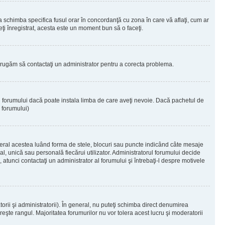
 a schimba specifica fusul orar în concordanţă cu zona în care vă aflaţi, cum ar
teţi înregistrat, acesta este un moment bun să o faceţi.
Vă rugăm să contactaţi un administrator pentru a corecta problema.
ul forumului dacă poate instala limba de care aveţi nevoie. Dacă pachetul de
r forumului)
eral acestea luând forma de stele, blocuri sau puncte indicând câte mesaje
, unică sau personală fiecărui utilizator. Administratorul forumului decide
 atunci contactaţi un administrator al forumului şi întrebaţi-l despre motivele
rii şi administratorii). În general, nu puteţi schimba direct denumirea
eşte rangul. Majoritatea forumurilor nu vor tolera acest lucru şi moderatorii