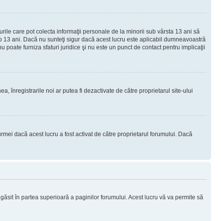
urile care pot colecta informaţii personale de la minorii sub vârsta 13 ani să
sub 13 ani. Dacă nu sunteţi sigur dacă acest lucru este aplicabil dumneavoastră
nu poate furniza sfaturi juridice şi nu este un punct de contact pentru implicaţii
ea, înregistrarile noi ar putea fi dezactivate de către proprietarul site-ului
rmei dacă acest lucru a fost activat de către proprietarul forumului. Dacă
i găsit în partea superioară a paginilor forumului. Acest lucru vă va permite să