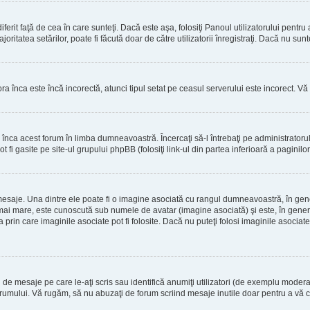
erit faţă de cea în care sunteţi. Dacă este aşa, folosiţi Panoul utilizatorului pentru
oritatea setărilor, poate fi făcută doar de către utilizatorii înregistraţi. Dacă nu sun
ora înca este încă incorectă, atunci tipul setat pe ceasul serverului este incorect. 
înca acest forum în limba dumneavoastră. Încercaţi să-l întrebaţi pe administrator
t fi gasite pe site-ul grupului phpBB (folosiţi link-ul din partea inferioară a paginilo
mesaje. Una dintre ele poate fi o imagine asociată cu rangul dumneavoastră, în gen
mai mare, este cunoscută sub numele de avatar (imagine asociată) şi este, în general
prin care imaginile asociate pot fi folosite. Dacă nu puteţi folosi imaginile asociate,
 mesaje pe care le-aţi scris sau identifică anumiţi utilizatori (de exemplu moderato
orumului. Vă rugăm, să nu abuzaţi de forum scriind mesaje inutile doar pentru a vă cr