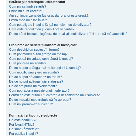
Setările şi preferinţele utilizatorului
Cum îmi schimb setările?
Orele nu sunt corecte!
Am schimbat zona de fus orar, dar ora tot este greşită!
Limba mea nu este în listă!
Cum pot afişa o imagine lângă numele meu de utilizator?
Care este rangul meu şi cum il pot schimba?
De ce când folosesc legătura de email al unui utilizator îmi cere să mă autentific?
Probleme de scriere/publicare al mesajelor
Cum deschid un subiect în forum?
Cum pot modifica sau şterge un mesaj?
Cum pot să îmi adaug semnătură la mesaj?
Cum pot crea un sondaj?
De ce nu pot adăuga mai multe opţiuni la sondaj?
Cum modific sau şterg un sondaj?
De ce nu pot să accesez un forum?
De ce nu pot adăuga fişiere ataşate?
De ce am primit un avertisment?
Cum pot raporta mesaje unui moderator?
Pentru ce este butonul "Salvare" la deschiderea unui subiect?
De ce mesajul meu trebuie să fie aprobat?
Cum îmi promovez subiectul?
Formatări şi tipuri de subiecte
Ce este codul BB?
Pot folosi HTML?
Ce sunt Zâmbetele?
Pot publica imagini?