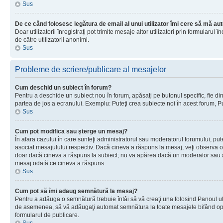
Sus
De ce când folosesc legătura de email al unui utilizator îmi cere să mă aut
Doar utilizatorii înregistraţi pot trimite mesaje altor utilizatori prin formular
de către utilizatorii anonimi.
Sus
Probleme de scriere/publicare al mesajelor
Cum deschid un subiect în forum?
Pentru a deschide un subiect nou în forum, apăsaţi pe butonul specific, fie din f
partea de jos a ecranului. Exemplu: Puteţi crea subiecte noi în acest forum, Pu
Sus
Cum pot modifica sau şterge un mesaj?
În afara cazului în care sunteţi administratorul sau moderatorul forumului, p
asociat mesajulului respectiv. Dacă cineva a răspuns la mesaj, veţi observa o 
doar dacă cineva a răspuns la subiect; nu va apărea dacă un moderator sau admi
mesaj odată ce cineva a răspuns.
Sus
Cum pot să îmi adaug semnătură la mesaj?
Pentru a adăuga o semnătură trebuie întâi să vă creaţi una folosind Panoul uti
de asemenea, să vă adăugaţi automat semnătura la toate mesajele bifând opţiu
formularul de publicare.