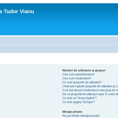
ca Tudor Vianu
Niveluri de utilizatori şi grupuri
Cine sunt administratorii?
Cine sunt moderatorii?
Ce sunt grupurile de utilizatori?
Unde pot fi găsite grupurile de utilizatori ş
Cum pot deveni moderatorul unui grup de uti
De ce grupurile de utilizatori apar în culori di
Ce este un “Grup implicit”?
Ce este pagina "Echipa"?
Mesaje private
Nu pot trimite mesaje private!