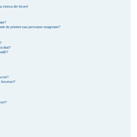
a cineva din forum!
eate?
e mele de prieteni sau persoane neagreate?
?
zultat?
oală!?
scrie?
 forumuri?
orum?