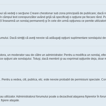
bui să vedeţi o secţiune
Creare chestionar
sub zona principală de publicare; dacă nu
 în câmpul text corespunzător având grijă să specificaţi o opţiune pe fiecare rând. Pu
lui (0 înseamnă un sondaj permanent) şi în cele din urmă opţiunea ce pemite utilizatori
rumului. Dacă simţiţi că aveţi nevoie să adăugaţi opţiuni suplimentare sondajului dec
estora, un moderator sau de către un administrator. Pentru a modifica un sondaj, efe
ice opţiuni ale sondajului. Totuşi, dacă membrii şi-au exprimat opţiunile deja, doar m
tori. Pentru a vedea, citi, publica, etc. este nevoie probabil de permisiuni speciale.
 utilizator. Administratorul forumului poate a dezactivat ataşarea fişierelor în forum
fişiere ataşate.