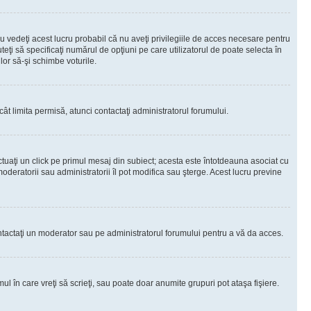
 vedeţi acest lucru probabil că nu aveţi privilegiile de acces necesare pentru
teţi să specificaţi numărul de opţiuni pe care utilizatorul de poate selecta în
lor să-şi schimbe voturile.
ât limita permisă, atunci contactaţi administratorul forumului.
ctuaţi un click pe primul mesaj din subiect; acesta este întotdeauna asociat cu
oderatorii sau administratorii îl pot modifica sau şterge. Acest lucru previne
 Contactaţi un moderator sau pe administratorul forumului pentru a vă da acces.
ul în care vreţi să scrieţi, sau poate doar anumite grupuri pot ataşa fişiere.