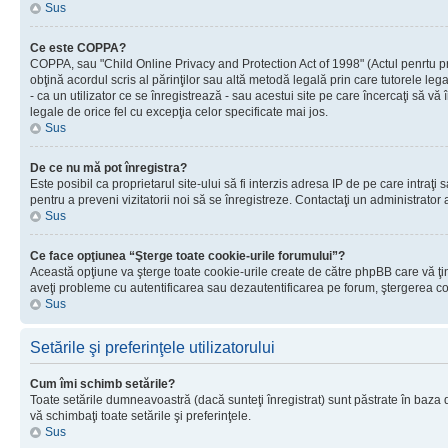
Sus
Ce este COPPA?
COPPA, sau "Child Online Privacy and Protection Act of 1998" (Actul penrtu prot
obţină acordul scris al părinţilor sau altă metodă legală prin care tutorele le
- ca un utilizator ce se înregistrează - sau acestui site pe care încercaţi să vă
legale de orice fel cu excepţia celor specificate mai jos.
Sus
De ce nu mă pot înregistra?
Este posibil ca proprietarul site-ului să fi interzis adresa IP de pe care intraţi
pentru a preveni vizitatorii noi să se înregistreze. Contactaţi un administrator 
Sus
Ce face opţiunea “Şterge toate cookie-urile forumului”?
Această opţiune va şterge toate cookie-urile create de către phpBB care vă ţin
aveţi probleme cu autentificarea sau dezautentificarea pe forum, ştergerea cook
Sus
Setările şi preferinţele utilizatorului
Cum îmi schimb setările?
Toate setările dumneavoastră (dacă sunteţi înregistrat) sunt păstrate în baza de
vă schimbaţi toate setările şi preferinţele.
Sus