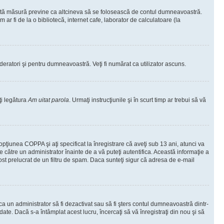
ceastă măsură previne ca altcineva să se folosească de contul dumneavoastră.
ar fi de la o bibliotecă, internet cafe, laborator de calculatoare (la
moderatori şi pentru dumneavoastră. Veţi fi numărat ca utilizator ascuns.
ţi legătura
Am uitat parola
. Urmaţi instrucţiunile şi în scurt timp ar trebui să vă
 opţiunea COPPA şi aţi specificat la înregistrare că aveţi sub 13 ani, atunci va
 de către un administrator înainte de a vă puteţi autentifica. Această informaţie a
 fost prelucrat de un filtru de spam. Daca sunteţi sigur că adresa de e-mail
il ca un administrator să fi dezactivat sau să fi şters contul dumneavoastră dintr-
e. Dacă s-a întâmplat acest lucru, încercaţi să vă înregistraţi din nou şi să