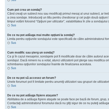
Sus
Cum pot crea un sondaj?
Când creaţi un subiect nou sau modificaţi primul mesaj al unui subiect, ar tre
a crea sondaje. Introduceţi un titlu pentru chestionar şi cel puţin două opţiuni
timpul votării folosind “Opţiuni per utilizator”, valabilitatea în zile a sondaju
Sus
De ce nu pot adăuga mai multe opţiuni la sondaj?
Limita pentru opţiunile sondajului este specificată de către administratorul fo
Sus
Cum modific sau şterg un sondaj?
Ca şi în cazul mesajelor, sondajele pot fi modificate doar de către autorul ac
sondajul. Dacă nimeni nu a votat, atunci utilizatorii pot şterge sau modifica or
schimbarea opţiunilor sondajului înainte de finalizarea acestuia.
Sus
De ce nu pot să accesez un forum?
Unele forumuri pot fi limitate pentru anumiţi utilizatori sau grupuri de utiliza
Sus
De ce nu pot adăuga fişiere ataşate?
Abilitatea de a adăuga fişiere ataşate se poate face pe bază de forum, grup, sau
Contactaţi administratorul forumului dacă nu ştiţi sigur de ce nu puteţi adăuga 
Sus