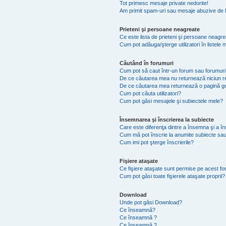
Tot primesc mesaje private nedorite!
Am primit spam-uri sau mesaje abuzive de l
Prieteni şi persoane neagreate
Ce este lista de prieteni şi persoane neagr
Cum pot adăuga/şterge utilizatori în listel
Căutând în forumuri
Cum pot să caut într-un forum sau forumuri
De ce căutarea mea nu returnează niciun re
De ce căutarea mea returnează o pagină g
Cum pot căuta utilizatori?
Cum pot găsi mesajele şi subiectele mele?
Însemnarea şi înscrierea la subiecte
Care este diferenţa dintre a însemna şi a în
Cum mă pot înscrie la anumite subiecte sau
Cum imi pot şterge înscrierile?
Fişiere ataşate
Ce fişiere ataşate sunt permise pe acest f
Cum pot găsi toate fişierele ataşate proprii?
Download
Unde pot găsi Download?
Ce înseamnă?
Ce înseamnă ?
Ce înseamnă ?