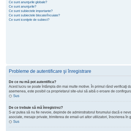
Ce sunt anunţurile globale?
Ce sunt anunţurile?
Ce sunt subiectele importante?
Ce sunt subiectele blocate/încuiate?
Ce sunt iconiţele de subiect?
Probleme de autentificare şi înregistrare
De ce nu mă pot autentifica?
Acest lucru se poate întâmpla din mai multe motive. În primul rând verificaţi dac
asemenea, este posibil ca proprietarul site-ului să aibă o eroare de confirgur
Sus
De ce trebuie să mă înregistrez?
S-ar putea să nu fie nevoie, depinde de adminstratorul forumului dacă e nevoie 
asociate, mesaje private, trimiterea de email-uri altor utilizatori, înscrierea
Sus