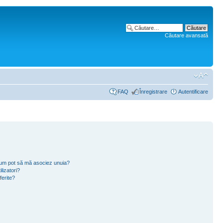
Căutare avansată
FAQ
Înregistrare
Autentificare
i cum pot să mă asociez unuia?
lizatori?
ferite?