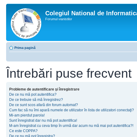
Colegiul National de Informati
Forumul vianistilor
Prima pagină
Întrebări puse frecvent
Probleme de autentificare şi înregistrare
De ce nu mă pot autentifica?
De ce trebuie să mă înregistrez?
De ce sunt scos afară din forum automat?
Cum fac să nu îmi apară numele de utilizator în lista de utilizatori conectaţi?
Mi-am pierdut parola!
Sunt înregistrat dar nu mă pot autentifica!
M-am înregistrat cu ceva timp în urmă dar acum nu mă mai pot autentifica?!
Ce este COPPA?
De ce nu mă pot înregistra?