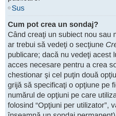
Sus
Cum pot crea un sondaj?
Când creaţi un subiect nou sau mo
ar trebui să vedeţi o secţiune
Cr
publicare; dacă nu vedeţi acest lu
acces necesare pentru a crea son
chestionar şi cel puţin două opţ
grijă să specificaţi o opţiune pe f
numărul de opţiuni pe care utiliza
folosind “Opţiuni per utilizator”, v
înseamnă un sondaj permanent) ş