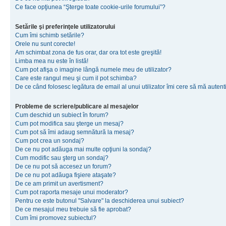
Ce face opţiunea “Şterge toate cookie-urile forumului”?
Setările şi preferinţele utilizatorului
Cum îmi schimb setările?
Orele nu sunt corecte!
Am schimbat zona de fus orar, dar ora tot este greşită!
Limba mea nu este în listă!
Cum pot afişa o imagine lângă numele meu de utilizator?
Care este rangul meu şi cum il pot schimba?
De ce când folosesc legătura de email al unui utilizator îmi cere să mă autenti
Probleme de scriere/publicare al mesajelor
Cum deschid un subiect în forum?
Cum pot modifica sau şterge un mesaj?
Cum pot să îmi adaug semnătură la mesaj?
Cum pot crea un sondaj?
De ce nu pot adăuga mai multe opţiuni la sondaj?
Cum modific sau şterg un sondaj?
De ce nu pot să accesez un forum?
De ce nu pot adăuga fişiere ataşate?
De ce am primit un avertisment?
Cum pot raporta mesaje unui moderator?
Pentru ce este butonul "Salvare" la deschiderea unui subiect?
De ce mesajul meu trebuie să fie aprobat?
Cum îmi promovez subiectul?