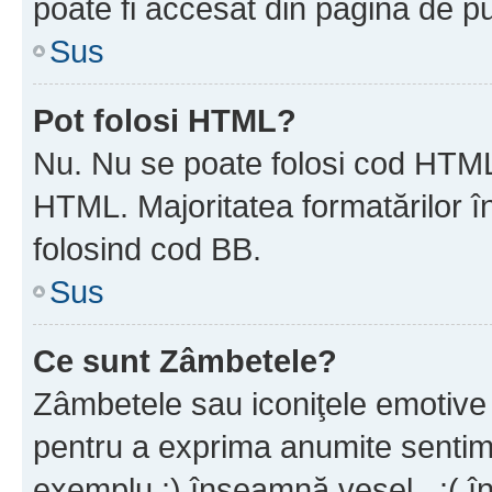
poate fi accesat din pagina de pu
Sus
Pot folosi HTML?
Nu. Nu se poate folosi cod HTML 
HTML. Majoritatea formatărilor î
folosind cod BB.
Sus
Ce sunt Zâmbetele?
Zâmbetele sau iconiţele emotive s
pentru a exprima anumite sentim
exemplu :) înseamnă vesel , :( î