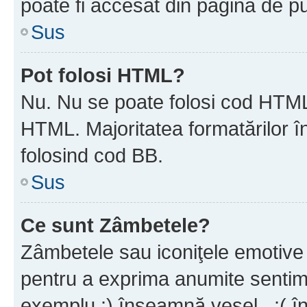
poate fi accesat din pagina de pu
Sus
Pot folosi HTML?
Nu. Nu se poate folosi cod HTML 
HTML. Majoritatea formatărilor î
folosind cod BB.
Sus
Ce sunt Zâmbetele?
Zâmbetele sau iconiţele emotive s
pentru a exprima anumite sentim
exemplu :) înseamnă vesel , :( î