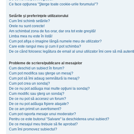
Ce face opţiunea “Şterge toate cookie-urile forumului”?
Setările şi preferinţele utilizatorului
Cum îmi schimb setările?
Orele nu sunt corecte!
Am schimbat zona de fus orar, dar ora tot este greşită!
Limba mea nu este în listă!
Cum pot afişa o imagine lângă numele meu de utilizator?
Care este rangul meu şi cum il pot schimba?
De ce când folosesc legătura de email al unui utilizator îmi cere să mă autenti
Probleme de scriere/publicare al mesajelor
Cum deschid un subiect în forum?
Cum pot modifica sau şterge un mesaj?
Cum pot să îmi adaug semnătură la mesaj?
Cum pot crea un sondaj?
De ce nu pot adăuga mai multe opţiuni la sondaj?
Cum modific sau şterg un sondaj?
De ce nu pot să accesez un forum?
De ce nu pot adăuga fişiere ataşate?
De ce am primit un avertisment?
Cum pot raporta mesaje unui moderator?
Pentru ce este butonul "Salvare" la deschiderea unui subiect?
De ce mesajul meu trebuie să fie aprobat?
Cum îmi promovez subiectul?