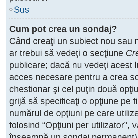
Sus
Cum pot crea un sondaj?
Când creaţi un subiect nou sau mo
ar trebui să vedeţi o secţiune
Cr
publicare; dacă nu vedeţi acest lu
acces necesare pentru a crea son
chestionar şi cel puţin două opţ
grijă să specificaţi o opţiune pe f
numărul de opţiuni pe care utiliza
folosind “Opţiuni per utilizator”, v
înseamnă un sondaj permanent) ş