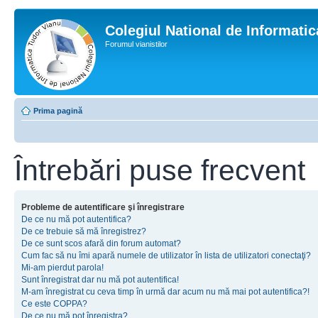
Colegiul National de Informati
Forumul vianistilor
Prima pagină
Întrebări puse frecvent
Probleme de autentificare şi înregistrare
De ce nu mă pot autentifica?
De ce trebuie să mă înregistrez?
De ce sunt scos afară din forum automat?
Cum fac să nu îmi apară numele de utilizator în lista de utilizatori conectaţi?
Mi-am pierdut parola!
Sunt înregistrat dar nu mă pot autentifica!
M-am înregistrat cu ceva timp în urmă dar acum nu mă mai pot autentifica?!
Ce este COPPA?
De ce nu mă pot înregistra?