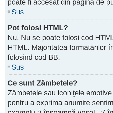
poate fi accesat din pagina de pu
Sus
Pot folosi HTML?
Nu. Nu se poate folosi cod HTML 
HTML. Majoritatea formatărilor î
folosind cod BB.
Sus
Ce sunt Zâmbetele?
Zâmbetele sau iconiţele emotive s
pentru a exprima anumite sentim
exemplu :) înseamnă vesel , :( î