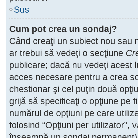
Sus
Cum pot crea un sondaj?
Când creaţi un subiect nou sau mo
ar trebui să vedeţi o secţiune
Cr
publicare; dacă nu vedeţi acest lu
acces necesare pentru a crea son
chestionar şi cel puţin două opţ
grijă să specificaţi o opţiune pe f
numărul de opţiuni pe care utiliza
folosind “Opţiuni per utilizator”, v
înseamnă un sondaj permanent) ş