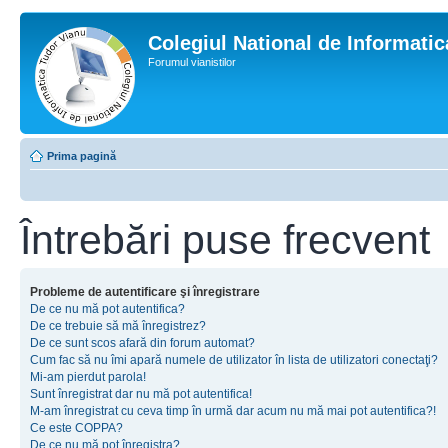
Colegiul National de Informati
Forumul vianistilor
Prima pagină
Întrebări puse frecvent
Probleme de autentificare şi înregistrare
De ce nu mă pot autentifica?
De ce trebuie să mă înregistrez?
De ce sunt scos afară din forum automat?
Cum fac să nu îmi apară numele de utilizator în lista de utilizatori conectaţi?
Mi-am pierdut parola!
Sunt înregistrat dar nu mă pot autentifica!
M-am înregistrat cu ceva timp în urmă dar acum nu mă mai pot autentifica?!
Ce este COPPA?
De ce nu mă pot înregistra?