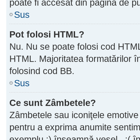
poate fi accesat din pagina de pu
Sus
Pot folosi HTML?
Nu. Nu se poate folosi cod HTML 
HTML. Majoritatea formatărilor î
folosind cod BB.
Sus
Ce sunt Zâmbetele?
Zâmbetele sau iconiţele emotive s
pentru a exprima anumite sentim
exemplu :) înseamnă vesel , :( î