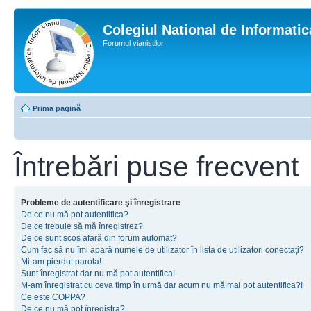
Colegiul National de Informati
Forumul vianistilor
Prima pagină
Întrebări puse frecvent
Probleme de autentificare şi înregistrare
De ce nu mă pot autentifica?
De ce trebuie să mă înregistrez?
De ce sunt scos afară din forum automat?
Cum fac să nu îmi apară numele de utilizator în lista de utilizatori conectaţi?
Mi-am pierdut parola!
Sunt înregistrat dar nu mă pot autentifica!
M-am înregistrat cu ceva timp în urmă dar acum nu mă mai pot autentifica?!
Ce este COPPA?
De ce nu mă pot înregistra?