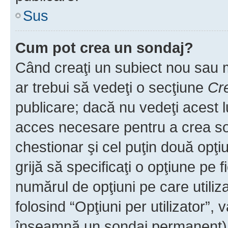
Sus
Cum pot crea un sondaj?
Când creaţi un subiect nou sau mo
ar trebui să vedeţi o secţiune
Cr
publicare; dacă nu vedeţi acest lu
acces necesare pentru a crea son
chestionar şi cel puţin două opţ
grijă să specificaţi o opţiune pe f
numărul de opţiuni pe care utiliza
folosind “Opţiuni per utilizator”, v
înseamnă un sondaj permanent) ş