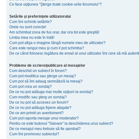
Ce face opţiunea “Şterge toate cookie-urile forumului”?
Setările şi preferinţele utilizatorului
Cum îmi schimb setările?
Orele nu sunt corecte!
Am schimbat zona de fus orar, dar ora tot este greşită!
Limba mea nu este în listă!
Cum pot afişa o imagine lângă numele meu de utilizator?
Care este rangul meu şi cum il pot schimba?
De ce când folosesc legătura de email al unui utilizator îmi cere să mă autenti
Probleme de scriere/publicare al mesajelor
Cum deschid un subiect în forum?
Cum pot modifica sau şterge un mesaj?
Cum pot să îmi adaug semnătură la mesaj?
Cum pot crea un sondaj?
De ce nu pot adăuga mai multe opţiuni la sondaj?
Cum modific sau şterg un sondaj?
De ce nu pot să accesez un forum?
De ce nu pot adăuga fişiere ataşate?
De ce am primit un avertisment?
Cum pot raporta mesaje unui moderator?
Pentru ce este butonul "Salvare" la deschiderea unui subiect?
De ce mesajul meu trebuie să fie aprobat?
Cum îmi promovez subiectul?