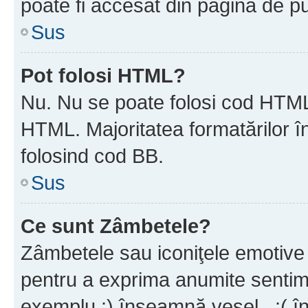
poate fi accesat din pagina de pu
Sus
Pot folosi HTML?
Nu. Nu se poate folosi cod HTML 
HTML. Majoritatea formatărilor î
folosind cod BB.
Sus
Ce sunt Zâmbetele?
Zâmbetele sau iconiţele emotive s
pentru a exprima anumite sentim
exemplu :) înseamnă vesel , :( î