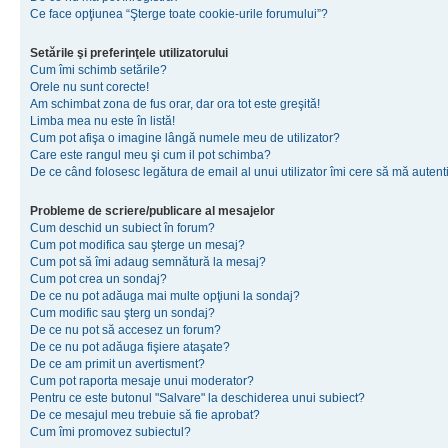
Ce face opţiunea “Şterge toate cookie-urile forumului”?
Setările şi preferinţele utilizatorului
Cum îmi schimb setările?
Orele nu sunt corecte!
Am schimbat zona de fus orar, dar ora tot este greşită!
Limba mea nu este în listă!
Cum pot afişa o imagine lângă numele meu de utilizator?
Care este rangul meu şi cum il pot schimba?
De ce când folosesc legătura de email al unui utilizator îmi cere să mă autenti
Probleme de scriere/publicare al mesajelor
Cum deschid un subiect în forum?
Cum pot modifica sau şterge un mesaj?
Cum pot să îmi adaug semnătură la mesaj?
Cum pot crea un sondaj?
De ce nu pot adăuga mai multe opţiuni la sondaj?
Cum modific sau şterg un sondaj?
De ce nu pot să accesez un forum?
De ce nu pot adăuga fişiere ataşate?
De ce am primit un avertisment?
Cum pot raporta mesaje unui moderator?
Pentru ce este butonul "Salvare" la deschiderea unui subiect?
De ce mesajul meu trebuie să fie aprobat?
Cum îmi promovez subiectul?