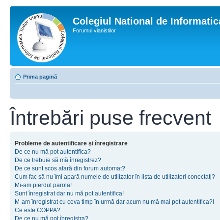
Colegiul National de Informati
Forumul vianistilor
Prima pagină
Întrebări puse frecvent
Probleme de autentificare şi înregistrare
De ce nu mă pot autentifica?
De ce trebuie să mă înregistrez?
De ce sunt scos afară din forum automat?
Cum fac să nu îmi apară numele de utilizator în lista de utilizatori conectaţi?
Mi-am pierdut parola!
Sunt înregistrat dar nu mă pot autentifica!
M-am înregistrat cu ceva timp în urmă dar acum nu mă mai pot autentifica?!
Ce este COPPA?
De ce nu mă pot înregistra?