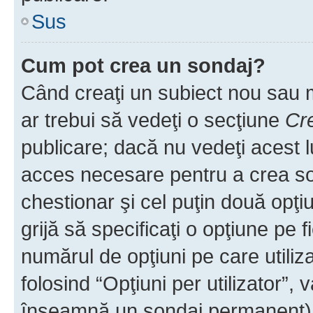
Sus
Cum pot crea un sondaj?
Când creaţi un subiect nou sau mo
ar trebui să vedeţi o secţiune
Cr
publicare; dacă nu vedeţi acest lu
acces necesare pentru a crea son
chestionar şi cel puţin două opţ
grijă să specificaţi o opţiune pe f
numărul de opţiuni pe care utiliza
folosind “Opţiuni per utilizator”, v
înseamnă un sondaj permanent) ş