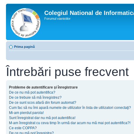
Colegiul National de Informati
Forumul vianistilor
Prima pagină
Întrebări puse frecvent
Probleme de autentificare şi înregistrare
De ce nu mă pot autentifica?
De ce trebuie să mă înregistrez?
De ce sunt scos afară din forum automat?
Cum fac să nu îmi apară numele de utilizator în lista de utilizatori conectaţi?
Mi-am pierdut parola!
Sunt înregistrat dar nu mă pot autentifica!
M-am înregistrat cu ceva timp în urmă dar acum nu mă mai pot autentifica?!
Ce este COPPA?
De ce nu mă pot înregistra?