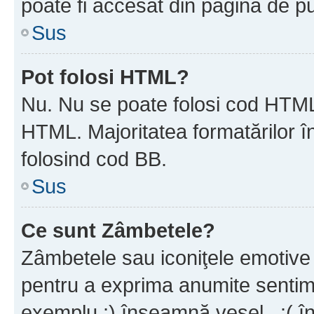
poate fi accesat din pagina de pu
Sus
Pot folosi HTML?
Nu. Nu se poate folosi cod HTML 
HTML. Majoritatea formatărilor î
folosind cod BB.
Sus
Ce sunt Zâmbetele?
Zâmbetele sau iconiţele emotive s
pentru a exprima anumite sentim
exemplu :) înseamnă vesel , :( î