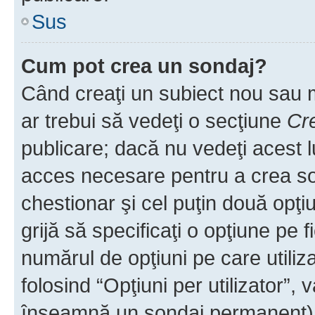
Sus
Cum pot crea un sondaj?
Când creaţi un subiect nou sau mo
ar trebui să vedeţi o secţiune
Cr
publicare; dacă nu vedeţi acest lu
acces necesare pentru a crea son
chestionar şi cel puţin două opţ
grijă să specificaţi o opţiune pe f
numărul de opţiuni pe care utiliza
folosind “Opţiuni per utilizator”, v
înseamnă un sondaj permanent) ş