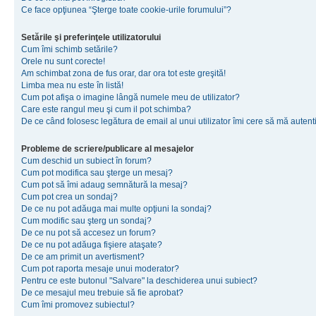
Ce face opţiunea “Şterge toate cookie-urile forumului”?
Setările şi preferinţele utilizatorului
Cum îmi schimb setările?
Orele nu sunt corecte!
Am schimbat zona de fus orar, dar ora tot este greşită!
Limba mea nu este în listă!
Cum pot afişa o imagine lângă numele meu de utilizator?
Care este rangul meu şi cum il pot schimba?
De ce când folosesc legătura de email al unui utilizator îmi cere să mă autenti
Probleme de scriere/publicare al mesajelor
Cum deschid un subiect în forum?
Cum pot modifica sau şterge un mesaj?
Cum pot să îmi adaug semnătură la mesaj?
Cum pot crea un sondaj?
De ce nu pot adăuga mai multe opţiuni la sondaj?
Cum modific sau şterg un sondaj?
De ce nu pot să accesez un forum?
De ce nu pot adăuga fişiere ataşate?
De ce am primit un avertisment?
Cum pot raporta mesaje unui moderator?
Pentru ce este butonul "Salvare" la deschiderea unui subiect?
De ce mesajul meu trebuie să fie aprobat?
Cum îmi promovez subiectul?