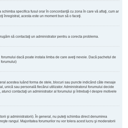
 a schimba specifica fusul orar în concordanţă cu zona în care vă aflaţi, cum ar
teţi înregistrat, acesta este un moment bun să o faceţi.
Vă rugăm să contactaţi un administrator pentru a corecta problema.
ul forumului dacă poate instala limba de care aveţi nevoie. Dacă pachetul de
r forumului)
eral acestea luând forma de stele, blocuri sau puncte indicând câte mesaje
, unică sau personală fiecărui utilizator. Administratorul forumului decide
 atunci contactaţi un administrator al forumului şi întrebaţi-l despre motivele
rii şi administratorii). În general, nu puteţi schimba direct denumirea
eşte rangul. Majoritatea forumurilor nu vor tolera acest lucru şi moderatorii