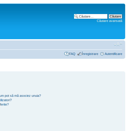
Căutare avansată
FAQ
Înregistrare
Autentificare
i cum pot să mă asociez unuia?
lizatori?
ferite?