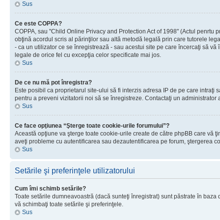
Sus
Ce este COPPA?
COPPA, sau "Child Online Privacy and Protection Act of 1998" (Actul penrtu prot
obţină acordul scris al părinţilor sau altă metodă legală prin care tutorele le
- ca un utilizator ce se înregistrează - sau acestui site pe care încercaţi să vă
legale de orice fel cu excepţia celor specificate mai jos.
Sus
De ce nu mă pot înregistra?
Este posibil ca proprietarul site-ului să fi interzis adresa IP de pe care intraţi
pentru a preveni vizitatorii noi să se înregistreze. Contactaţi un administrator 
Sus
Ce face opţiunea “Şterge toate cookie-urile forumului”?
Această opţiune va şterge toate cookie-urile create de către phpBB care vă ţin
aveţi probleme cu autentificarea sau dezautentificarea pe forum, ştergerea cook
Sus
Setările şi preferinţele utilizatorului
Cum îmi schimb setările?
Toate setările dumneavoastră (dacă sunteţi înregistrat) sunt păstrate în baza de
vă schimbaţi toate setările şi preferinţele.
Sus