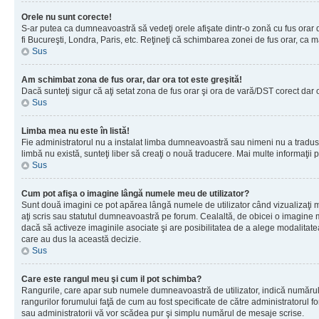
Orele nu sunt corecte!
S-ar putea ca dumneavoastră să vedeţi orele afişate dintr-o zonă cu fus orar dif
fi Bucureşti, Londra, Paris, etc. Reţineţi că schimbarea zonei de fus orar, ca maj
Sus
Am schimbat zona de fus orar, dar ora tot este greşită!
Dacă sunteţi sigur că aţi setat zona de fus orar şi ora de vară/DST corect dar 
Sus
Limba mea nu este în listă!
Fie administratorul nu a instalat limba dumneavoastră sau nimeni nu a tradus 
limbă nu există, sunteţi liber să creaţi o nouă traducere. Mai multe informaţii po
Sus
Cum pot afişa o imagine lângă numele meu de utilizator?
Sunt două imagini ce pot apărea lângă numele de utilizator când vizualizaţi 
aţi scris sau statutul dumneavoastră pe forum. Cealaltă, de obicei o imagine 
dacă să activeze imaginile asociate şi are posibilitatea de a alege modalitatea 
care au dus la această decizie.
Sus
Care este rangul meu şi cum il pot schimba?
Rangurile, care apar sub numele dumneavoastră de utilizator, indică numărul de
rangurilor forumului faţă de cum au fost specificate de către administratorul f
sau administratorii vă vor scădea pur şi simplu numărul de mesaje scrise.