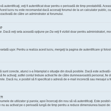
vă autentificaţi, veţi fi autentificat doar pentru o perioadă de timp prestabilită. A
. Acest lucru nu este recomandat dacă accesaţi forumul de la un calculator public, cum 
ezactivată de către un adminstrator al forumului.
i?
re
. Dacă veţi seta această opţiune pe
Da
veţi fi vizibil doar pentru administratori, 
setată uşor. Pentru a realiza acest lucru, mergeţi la pagina de autentificare şi folosi
acă sunt corecte, atunci s-a întamplat o situaţie din două posibile. Dacă este activată
 să fie activaţi; astfel contul trebuie activat fie de către dumneavoastră personal, fie
iunile. Dacă nu, e posibil să fi specificat o adresă de e-mail incorectă sau mesajul a
a?!
a numele de utilizator şi parola; apoi încercaţi din nou să vă autentificaţi. Este posib
re nu au activat pe o perioadă lungă de timp pentru a reduce dimensiunea bazei de dat