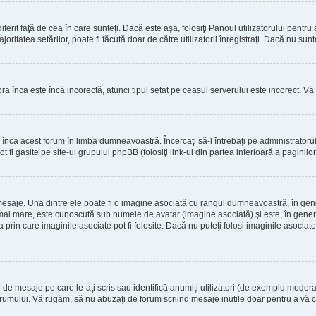
erit faţă de cea în care sunteţi. Dacă este aşa, folosiţi Panoul utilizatorului pentru
oritatea setărilor, poate fi făcută doar de către utilizatorii înregistraţi. Dacă nu sun
ora înca este încă incorectă, atunci tipul setat pe ceasul serverului este incorect. 
înca acest forum în limba dumneavoastră. Încercaţi să-l întrebaţi pe administrator
t fi gasite pe site-ul grupului phpBB (folosiţi link-ul din partea inferioară a paginilo
mesaje. Una dintre ele poate fi o imagine asociată cu rangul dumneavoastră, în gen
mai mare, este cunoscută sub numele de avatar (imagine asociată) şi este, în general
prin care imaginile asociate pot fi folosite. Dacă nu puteţi folosi imaginile asociate,
 mesaje pe care le-aţi scris sau identifică anumiţi utilizatori (de exemplu moderato
orumului. Vă rugăm, să nu abuzaţi de forum scriind mesaje inutile doar pentru a vă cr