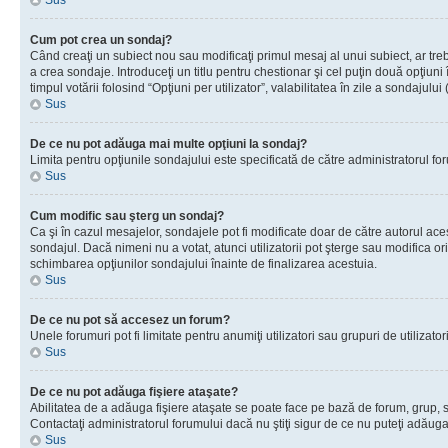
Sus
Cum pot crea un sondaj?
Când creaţi un subiect nou sau modificaţi primul mesaj al unui subiect, ar tre
a crea sondaje. Introduceţi un titlu pentru chestionar şi cel puţin două opţiuni
timpul votării folosind “Opţiuni per utilizator”, valabilitatea în zile a sondaju
Sus
De ce nu pot adăuga mai multe opţiuni la sondaj?
Limita pentru opţiunile sondajului este specificată de către administratorul fo
Sus
Cum modific sau şterg un sondaj?
Ca şi în cazul mesajelor, sondajele pot fi modificate doar de către autorul ac
sondajul. Dacă nimeni nu a votat, atunci utilizatorii pot şterge sau modifica or
schimbarea opţiunilor sondajului înainte de finalizarea acestuia.
Sus
De ce nu pot să accesez un forum?
Unele forumuri pot fi limitate pentru anumiţi utilizatori sau grupuri de utiliza
Sus
De ce nu pot adăuga fişiere ataşate?
Abilitatea de a adăuga fişiere ataşate se poate face pe bază de forum, grup, sau
Contactaţi administratorul forumului dacă nu ştiţi sigur de ce nu puteţi adăuga 
Sus