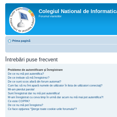
Colegiul National de Informati
Forumul vianistilor
Prima pagină
Întrebări puse frecvent
Probleme de autentificare şi înregistrare
De ce nu mă pot autentifica?
De ce trebuie să mă înregistrez?
De ce sunt scos afară din forum automat?
Cum fac să nu îmi apară numele de utilizator în lista de utilizatori conectaţi?
Mi-am pierdut parola!
Sunt înregistrat dar nu mă pot autentifica!
M-am înregistrat cu ceva timp în urmă dar acum nu mă mai pot autentifica?!
Ce este COPPA?
De ce nu mă pot înregistra?
Ce face opţiunea “Şterge toate cookie-urile forumului”?