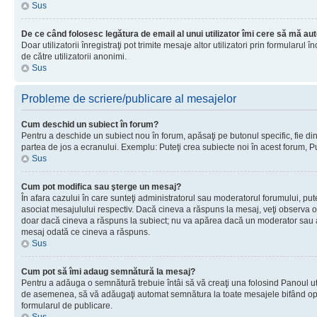
Sus
De ce când folosesc legătura de email al unui utilizator îmi cere să mă aut
Doar utilizatorii înregistraţi pot trimite mesaje altor utilizatori prin formular
de către utilizatorii anonimi.
Sus
Probleme de scriere/publicare al mesajelor
Cum deschid un subiect în forum?
Pentru a deschide un subiect nou în forum, apăsaţi pe butonul specific, fie din f
partea de jos a ecranului. Exemplu: Puteţi crea subiecte noi în acest forum, Pu
Sus
Cum pot modifica sau şterge un mesaj?
În afara cazului în care sunteţi administratorul sau moderatorul forumului, p
asociat mesajulului respectiv. Dacă cineva a răspuns la mesaj, veţi observa o 
doar dacă cineva a răspuns la subiect; nu va apărea dacă un moderator sau admi
mesaj odată ce cineva a răspuns.
Sus
Cum pot să îmi adaug semnătură la mesaj?
Pentru a adăuga o semnătură trebuie întâi să vă creaţi una folosind Panoul uti
de asemenea, să vă adăugaţi automat semnătura la toate mesajele bifând opţiu
formularul de publicare.