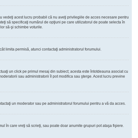
 vedeţi acest lucru probabil că nu aveţi privilegiile de acces necesare pentru
teţi să specificaţi numărul de opţiuni pe care utilizatorul de poate selecta în
lor să-şi schimbe voturile.
ât limita permisă, atunci contactaţi administratorul forumului.
ctuaţi un click pe primul mesaj din subiect; acesta este întotdeauna asociat cu
oderatorii sau administratorii îl pot modifica sau şterge. Acest lucru previne
 Contactaţi un moderator sau pe administratorul forumului pentru a vă da acces.
ul în care vreţi să scrieţi, sau poate doar anumite grupuri pot ataşa fişiere.