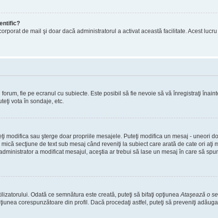
entific?
ul încorporat de mail şi doar dacă administratorul a activat această facilitate. Acest 
orum, fie pe ecranul cu subiecte. Este posibil să fie nevoie să vă înregistraţi înainte
teţi vota în sondaje, etc.
uteţi modifica sau şterge doar propriile mesajele. Puteţi modifica un mesaj - uneori
mică secţiune de text sub mesaj când reveniţi la subiect care arată de cate ori aţi
nistrator a modificat mesajul, aceştia ar trebui să lase un mesaj în care să spună c
lizatorului. Odată ce semnătura este creată, puteţi să bifaţi opţiunea
Ataşează o s
nea corespunzătoare din profil. Dacă procedaţi astfel, puteţi să preveniţi adăuga