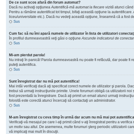
De ce sunt scos afară din forum automat?
Dacă nu activaţi opţiunea
Autentifică-mă automat la fiecare vizită
atunci când 
Pentru a rămâne autentificat tot timpul, bifaţi această opţiune la autentificare
liceu/universitate etc.). Dacă nu vedeţi această opţiune, înseamnă că a fost d
Sus
Cum fac să nu îmi apară numele de utilizator în lista de utilizatori conectaţ
În profilul dumneavoastră veţi găsi o opţiune
Ascunde indicatorul de conecta
Sus
Mi-am pierdut parola!
Nu intraţi în panică! Parola dumneavoastră nu poate fi refăcută, dar poate fi re
puteţi autentifica.
Sus
Sunt înregistrat dar nu mă pot autentifica!
Mai intâi verificaţi dacă aţi specificat corect numele de utilizator şi parola. D
trebui să urmaţi instrucţiunile primite. Unele forumuri obligă ca utilizatorii noi
fost prezentată la înregistrare. Dacă aţi primit un email atunci urmaţi instrucţ
folosită este corectă atunci încercaţi să contactaţi un administrator.
Sus
M-am înregistrat cu ceva timp în urmă dar acum nu mă mai pot autentific
Verificaţi-vă mesajul pe care l-aţi primit când v-aţi înregistrat pentru a verific
un motiv sau altul. De asemenea, multe forumuri şterg periodic utilizatorii ca
vă implicaţi mai mult în discuţii.