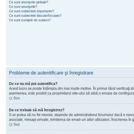
Ce sunt anunţurile globale?
Ce sunt anunţurile?
Ce sunt subiectele importante?
Ce sunt subiectele blocate/încuiate?
Ce sunt iconiţele de subiect?
Probleme de autentificare şi înregistrare
De ce nu mă pot autentifica?
Acest lucru se poate întâmpla din mai multe motive. În primul rând verificaţi dac
asemenea, este posibil ca proprietarul site-ului să aibă o eroare de confirgur
Sus
De ce trebuie să mă înregistrez?
S-ar putea să nu fie nevoie, depinde de adminstratorul forumului dacă e nevoie 
asociate, mesaje private, trimiterea de email-uri altor utilizatori, înscrierea
Sus