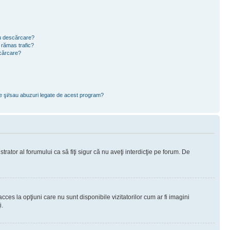
ru descărcare?
 rămas trafic?
scărcare?
ce şi/sau abuzuri legate de acest program?
rator al forumului ca să fiţi sigur că nu aveţi interdicţie pe forum. De
ces la opţiuni care nu sunt disponibile vizitatorilor cum ar fi imagini
i.