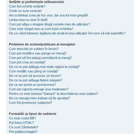
Setările şi preferinţele utilizatorului
Cum îmi schimb setările?
Orele nu sunt corecte!
Am schimbat zona de fus orar, dar ora tot este greşită!
Limba mea nu este în listă!
Cum pot afişa o imagine lângă numele meu de utilizator?
Care este rangul meu şi cum il pot schimba?
De ce când folosesc legătura de email al unui utilizator îmi cere să mă autentific?
Probleme de scriere/publicare al mesajelor
Cum deschid un subiect în forum?
Cum pot modifica sau şterge un mesaj?
Cum pot să îmi adaug semnătură la mesaj?
Cum pot crea un sondaj?
De ce nu pot adăuga mai multe opţiuni la sondaj?
Cum modific sau şterg un sondaj?
De ce nu pot să accesez un forum?
De ce nu pot adăuga fişiere ataşate?
De ce am primit un avertisment?
Cum pot raporta mesaje unui moderator?
Pentru ce este butonul "Salvare" la deschiderea unui subiect?
De ce mesajul meu trebuie să fie aprobat?
Cum îmi promovez subiectul?
Formatări şi tipuri de subiecte
Ce este codul BB?
Pot folosi HTML?
Ce sunt Zâmbetele?
Pot publica imagini?