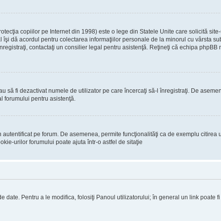
ecţia copiilor pe Internet din 1998) este o lege din Statele Unite care solicită site-
gal îşi dă acordul pentru colectarea informaţiilor personale de la minorul cu vârsta 
 înregistraţi, contactaţi un consilier legal pentru asistenţă. Reţineţi că echipa phpBB 
 sau să fi dezactivat numele de utilizator pe care încercaţi să-l înregistraţi. De asemen
al forumului pentru asistenţă.
 autentificat pe forum. De asemenea, permite funcţionalităţi ca de exemplu citirea u
ie-urilor forumului poate ajuta într-o astfel de sitaţie
 date. Pentru a le modifica, folosiţi Panoul utilizatorului; în general un link poate f