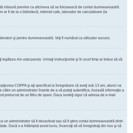
ceastă măsură previne ca altcineva să se folosească de contul dumneavoastră.
ar fi de la o bibliotecă, internet cafe, laborator de calculatoare (la
moderatori şi pentru dumneavoastră. Veţi fi numărat ca utilizator ascuns.
ţi legătura
Am uitat parola
. Urmaţi instrucţiunile şi în scurt timp ar trebui să vă
 opţiunea COPPA şi aţi specificat la înregistrare că aveţi sub 13 ani, atunci va
 de către un administrator înainte de a vă puteţi autentifica. Această informaţie a
 fost prelucrat de un filtru de spam. Daca sunteţi sigur că adresa de e-mail
il ca un administrator să fi dezactivat sau să fi şters contul dumneavoastră dintr-
e. Dacă s-a întâmplat acest lucru, încercaţi să vă înregistraţi din nou şi să