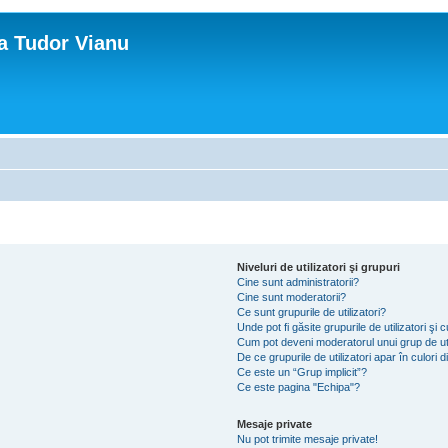
ca Tudor Vianu
Niveluri de utilizatori şi grupuri
Cine sunt administratorii?
Cine sunt moderatorii?
Ce sunt grupurile de utilizatori?
Unde pot fi găsite grupurile de utilizatori ş
Cum pot deveni moderatorul unui grup de uti
De ce grupurile de utilizatori apar în culori di
Ce este un “Grup implicit”?
Ce este pagina "Echipa"?
Mesaje private
Nu pot trimite mesaje private!