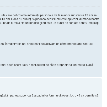
urile care pot colecta informaţii personale de la minorii sub vârsta 13 ani să
sub 13 ani. Dacă nu sunteţi sigur dacă acest lucru este aplicabil dumneavoastră
nu poate furniza sfaturi juridice şi nu este un punct de contact pentru implicaţii
ea, înregistrarile noi ar putea fi dezactivate de către proprietarul site-ului
rmei dacă acest lucru a fost activat de către proprietarul forumului. Dacă
i găsit în partea superioară a paginilor forumului. Acest lucru vă va permite să