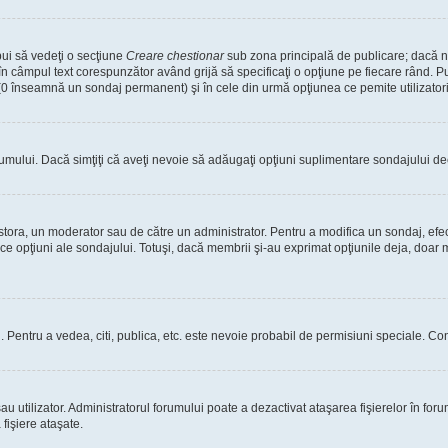
bui să vedeţi o secţiune
Creare chestionar
sub zona principală de publicare; dacă nu
 în câmpul text corespunzător având grijă să specificaţi o opţiune pe fiecare rând. Pu
lui (0 înseamnă un sondaj permanent) şi în cele din urmă opţiunea ce pemite utilizatori
rumului. Dacă simţiţi că aveţi nevoie să adăugaţi opţiuni suplimentare sondajului dec
estora, un moderator sau de către un administrator. Pentru a modifica un sondaj, efe
ice opţiuni ale sondajului. Totuşi, dacă membrii şi-au exprimat opţiunile deja, doar m
tori. Pentru a vedea, citi, publica, etc. este nevoie probabil de permisiuni speciale.
 utilizator. Administratorul forumului poate a dezactivat ataşarea fişierelor în forum
fişiere ataşate.