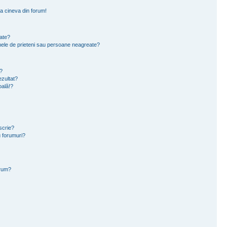
a cineva din forum!
eate?
e mele de prieteni sau persoane neagreate?
?
zultat?
oală!?
scrie?
 forumuri?
orum?