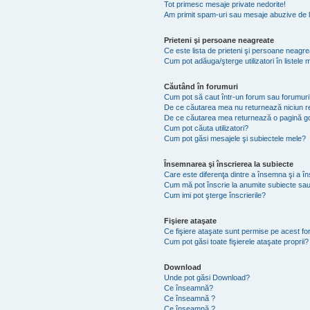
Tot primesc mesaje private nedorite!
Am primit spam-uri sau mesaje abuzive de l
Prieteni şi persoane neagreate
Ce este lista de prieteni şi persoane neagr
Cum pot adăuga/şterge utilizatori în listel
Căutând în forumuri
Cum pot să caut într-un forum sau forumuri
De ce căutarea mea nu returnează niciun re
De ce căutarea mea returnează o pagină g
Cum pot căuta utilizatori?
Cum pot găsi mesajele şi subiectele mele?
Însemnarea şi înscrierea la subiecte
Care este diferenţa dintre a însemna şi a în
Cum mă pot înscrie la anumite subiecte sau
Cum imi pot şterge înscrierile?
Fişiere ataşate
Ce fişiere ataşate sunt permise pe acest f
Cum pot găsi toate fişierele ataşate proprii?
Download
Unde pot găsi Download?
Ce înseamnă?
Ce înseamnă ?
Ce înseamnă ?