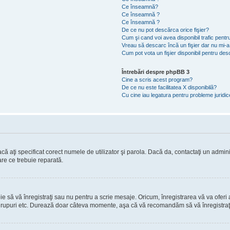
Ce înseamnă?
Ce înseamnă ?
Ce înseamnă ?
De ce nu pot descărca orice fişier?
Cum şi cand voi avea disponibil trafic pent
Vreau să descarc încă un fişier dar nu mi-a
Cum pot vota un fişier disponibil pentru de
Întrebări despre phpBB 3
Cine a scris acest program?
De ce nu este facilitatea X disponibilă?
Cu cine iau legatura pentru probleme juridi
ă aţi specificat corect numele de utilizator şi parola. Dacă da, contactaţi un administ
are ce trebuie reparată.
să vă înregistraţi sau nu pentru a scrie mesaje. Oricum, înregistrarea vă va oferi ac
 în grupuri etc. Durează doar câteva momente, aşa că vă recomandăm să vă înregistraţ