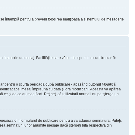
lucru se întamplă pentru a preveni folosirea maliţioasa a sistemului de mesagerie
 de a scrie un mesaj. Facilităţile care vă sunt disponibile sunt trecute în
 doar pentru o scurta perioadă după publicare - apăsând butonul
Modifică
 modificat acel mesaj împreuna cu data şi ora modificării. Aceasta va apărea
e şi de ce au modificat. Reţineţi că utilizatorii normali nu pot şterge un
emnătură
din formularul de publicare pentru a vă adăuga semnătura. Puteţi,
rea semnăturii unor anumite mesaje dacă ştergeţi bifa respectivă din