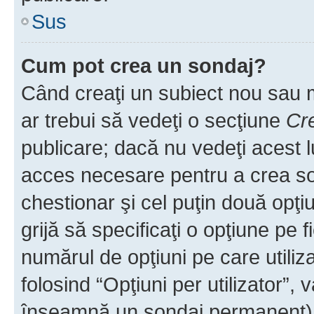
Sus
Cum pot crea un sondaj?
Când creaţi un subiect nou sau mo
ar trebui să vedeţi o secţiune
Cr
publicare; dacă nu vedeţi acest lu
acces necesare pentru a crea son
chestionar şi cel puţin două opţ
grijă să specificaţi o opţiune pe f
numărul de opţiuni pe care utiliza
folosind “Opţiuni per utilizator”, v
înseamnă un sondaj permanent) ş