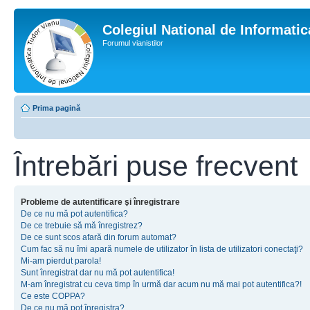
Colegiul National de Informati
Forumul vianistilor
Prima pagină
Întrebări puse frecvent
Probleme de autentificare şi înregistrare
De ce nu mă pot autentifica?
De ce trebuie să mă înregistrez?
De ce sunt scos afară din forum automat?
Cum fac să nu îmi apară numele de utilizator în lista de utilizatori conectaţi?
Mi-am pierdut parola!
Sunt înregistrat dar nu mă pot autentifica!
M-am înregistrat cu ceva timp în urmă dar acum nu mă mai pot autentifica?!
Ce este COPPA?
De ce nu mă pot înregistra?