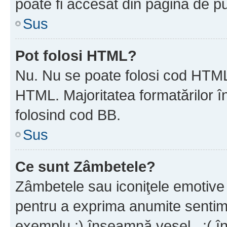
poate fi accesat din pagina de pu
Sus
Pot folosi HTML?
Nu. Nu se poate folosi cod HTML 
HTML. Majoritatea formatărilor î
folosind cod BB.
Sus
Ce sunt Zâmbetele?
Zâmbetele sau iconiţele emotive s
pentru a exprima anumite sentim
exemplu :) înseamnă vesel , :( î