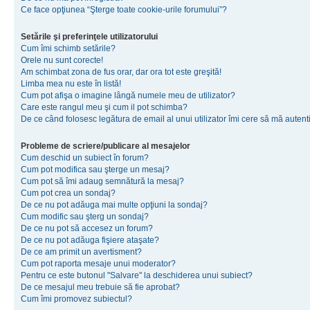
Ce face opţiunea “Şterge toate cookie-urile forumului”?
Setările şi preferinţele utilizatorului
Cum îmi schimb setările?
Orele nu sunt corecte!
Am schimbat zona de fus orar, dar ora tot este greşită!
Limba mea nu este în listă!
Cum pot afişa o imagine lângă numele meu de utilizator?
Care este rangul meu şi cum il pot schimba?
De ce când folosesc legătura de email al unui utilizator îmi cere să mă autenti
Probleme de scriere/publicare al mesajelor
Cum deschid un subiect în forum?
Cum pot modifica sau şterge un mesaj?
Cum pot să îmi adaug semnătură la mesaj?
Cum pot crea un sondaj?
De ce nu pot adăuga mai multe opţiuni la sondaj?
Cum modific sau şterg un sondaj?
De ce nu pot să accesez un forum?
De ce nu pot adăuga fişiere ataşate?
De ce am primit un avertisment?
Cum pot raporta mesaje unui moderator?
Pentru ce este butonul "Salvare" la deschiderea unui subiect?
De ce mesajul meu trebuie să fie aprobat?
Cum îmi promovez subiectul?