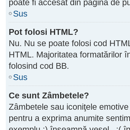
poate fi accesat din pagina de pu
Sus
Pot folosi HTML?
Nu. Nu se poate folosi cod HTML 
HTML. Majoritatea formatărilor î
folosind cod BB.
Sus
Ce sunt Zâmbetele?
Zâmbetele sau iconiţele emotive s
pentru a exprima anumite sentim
exemplu :) înseamnă vesel , :( î