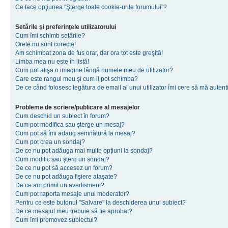
Ce face opţiunea “Şterge toate cookie-urile forumului”?
Setările şi preferinţele utilizatorului
Cum îmi schimb setările?
Orele nu sunt corecte!
Am schimbat zona de fus orar, dar ora tot este greşită!
Limba mea nu este în listă!
Cum pot afişa o imagine lângă numele meu de utilizator?
Care este rangul meu şi cum il pot schimba?
De ce când folosesc legătura de email al unui utilizator îmi cere să mă autenti
Probleme de scriere/publicare al mesajelor
Cum deschid un subiect în forum?
Cum pot modifica sau şterge un mesaj?
Cum pot să îmi adaug semnătură la mesaj?
Cum pot crea un sondaj?
De ce nu pot adăuga mai multe opţiuni la sondaj?
Cum modific sau şterg un sondaj?
De ce nu pot să accesez un forum?
De ce nu pot adăuga fişiere ataşate?
De ce am primit un avertisment?
Cum pot raporta mesaje unui moderator?
Pentru ce este butonul "Salvare" la deschiderea unui subiect?
De ce mesajul meu trebuie să fie aprobat?
Cum îmi promovez subiectul?