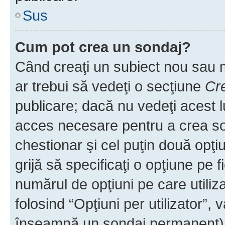
Sus
Cum pot crea un sondaj?
Când creaţi un subiect nou sau mo
ar trebui să vedeţi o secţiune
Cr
publicare; dacă nu vedeţi acest lu
acces necesare pentru a crea son
chestionar şi cel puţin două opţ
grijă să specificaţi o opţiune pe f
numărul de opţiuni pe care utiliza
folosind “Opţiuni per utilizator”, v
înseamnă un sondaj permanent) ş