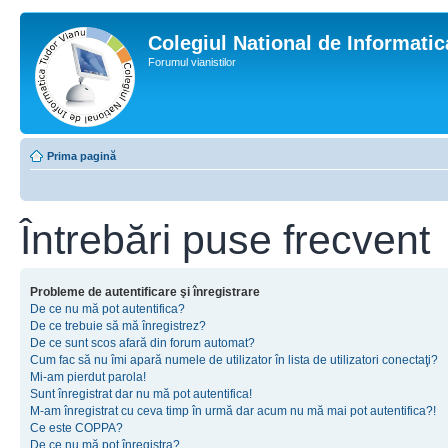
Colegiul National de Informati
Forumul vianistilor
Prima pagină
Întrebări puse frecvent
Probleme de autentificare şi înregistrare
De ce nu mă pot autentifica?
De ce trebuie să mă înregistrez?
De ce sunt scos afară din forum automat?
Cum fac să nu îmi apară numele de utilizator în lista de utilizatori conectaţi?
Mi-am pierdut parola!
Sunt înregistrat dar nu mă pot autentifica!
M-am înregistrat cu ceva timp în urmă dar acum nu mă mai pot autentifica?!
Ce este COPPA?
De ce nu mă pot înregistra?