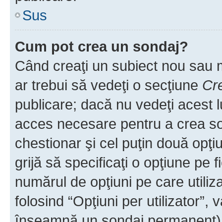
Sus
Cum pot crea un sondaj?
Când creaţi un subiect nou sau mo
ar trebui să vedeţi o secţiune
Cr
publicare; dacă nu vedeţi acest lu
acces necesare pentru a crea son
chestionar şi cel puţin două opţ
grijă să specificaţi o opţiune pe f
numărul de opţiuni pe care utiliza
folosind “Opţiuni per utilizator”, v
înseamnă un sondaj permanent) ş