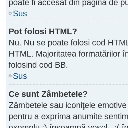
poate fi accesat din pagina de pu
Sus
Pot folosi HTML?
Nu. Nu se poate folosi cod HTML 
HTML. Majoritatea formatărilor î
folosind cod BB.
Sus
Ce sunt Zâmbetele?
Zâmbetele sau iconiţele emotive s
pentru a exprima anumite sentim
exemplu :) înseamnă vesel , :( î