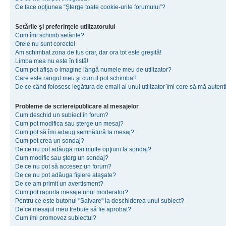
Ce face opţiunea “Şterge toate cookie-urile forumului”?
Setările şi preferinţele utilizatorului
Cum îmi schimb setările?
Orele nu sunt corecte!
Am schimbat zona de fus orar, dar ora tot este greşită!
Limba mea nu este în listă!
Cum pot afişa o imagine lângă numele meu de utilizator?
Care este rangul meu şi cum il pot schimba?
De ce când folosesc legătura de email al unui utilizator îmi cere să mă autenti
Probleme de scriere/publicare al mesajelor
Cum deschid un subiect în forum?
Cum pot modifica sau şterge un mesaj?
Cum pot să îmi adaug semnătură la mesaj?
Cum pot crea un sondaj?
De ce nu pot adăuga mai multe opţiuni la sondaj?
Cum modific sau şterg un sondaj?
De ce nu pot să accesez un forum?
De ce nu pot adăuga fişiere ataşate?
De ce am primit un avertisment?
Cum pot raporta mesaje unui moderator?
Pentru ce este butonul "Salvare" la deschiderea unui subiect?
De ce mesajul meu trebuie să fie aprobat?
Cum îmi promovez subiectul?