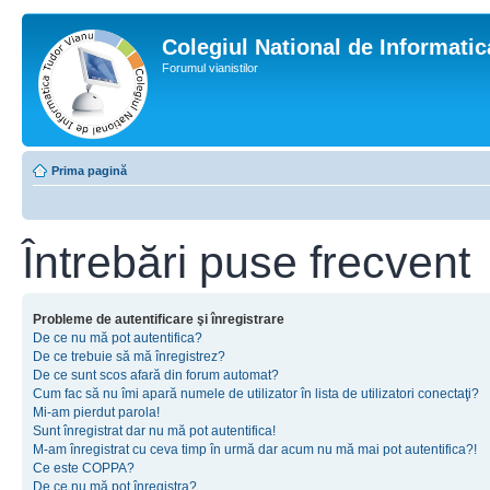
Colegiul National de Informati
Forumul vianistilor
Prima pagină
Întrebări puse frecvent
Probleme de autentificare şi înregistrare
De ce nu mă pot autentifica?
De ce trebuie să mă înregistrez?
De ce sunt scos afară din forum automat?
Cum fac să nu îmi apară numele de utilizator în lista de utilizatori conectaţi?
Mi-am pierdut parola!
Sunt înregistrat dar nu mă pot autentifica!
M-am înregistrat cu ceva timp în urmă dar acum nu mă mai pot autentifica?!
Ce este COPPA?
De ce nu mă pot înregistra?