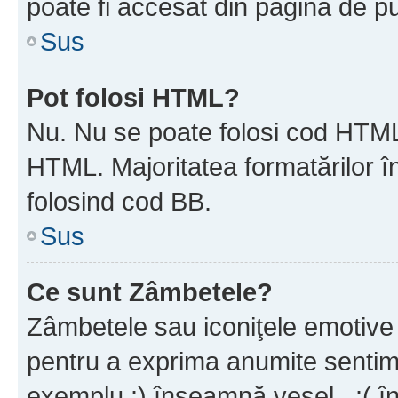
poate fi accesat din pagina de pu
Sus
Pot folosi HTML?
Nu. Nu se poate folosi cod HTML 
HTML. Majoritatea formatărilor î
folosind cod BB.
Sus
Ce sunt Zâmbetele?
Zâmbetele sau iconiţele emotive s
pentru a exprima anumite sentim
exemplu :) înseamnă vesel , :( î