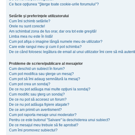
Ce face opţiunea “Şterge toate cookie-urile forumului”?
Setările şi preferinţele utilizatorului
Cum îmi schimb setările?
Orele nu sunt corecte!
Am schimbat zona de fus orar, dar ora tot este greşită!
Limba mea nu este în listă!
Cum pot afişa o imagine lângă numele meu de utilizator?
Care este rangul meu şi cum il pot schimba?
De ce când folosesc legătura de email al unui utilizator îmi cere să mă autenti
Probleme de scriere/publicare al mesajelor
Cum deschid un subiect în forum?
Cum pot modifica sau şterge un mesaj?
Cum pot să îmi adaug semnătură la mesaj?
Cum pot crea un sondaj?
De ce nu pot adăuga mai multe opţiuni la sondaj?
Cum modific sau şterg un sondaj?
De ce nu pot să accesez un forum?
De ce nu pot adăuga fişiere ataşate?
De ce am primit un avertisment?
Cum pot raporta mesaje unui moderator?
Pentru ce este butonul "Salvare" la deschiderea unui subiect?
De ce mesajul meu trebuie să fie aprobat?
Cum îmi promovez subiectul?