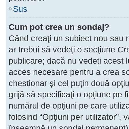
Sus
Cum pot crea un sondaj?
Când creaţi un subiect nou sau mo
ar trebui să vedeţi o secţiune
Cr
publicare; dacă nu vedeţi acest lu
acces necesare pentru a crea son
chestionar şi cel puţin două opţ
grijă să specificaţi o opţiune pe f
numărul de opţiuni pe care utiliza
folosind “Opţiuni per utilizator”, v
înseamnă un sondaj permanent) ş