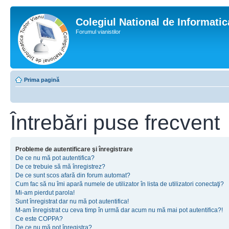
Colegiul National de Informati
Forumul vianistilor
Prima pagină
Întrebări puse frecvent
Probleme de autentificare şi înregistrare
De ce nu mă pot autentifica?
De ce trebuie să mă înregistrez?
De ce sunt scos afară din forum automat?
Cum fac să nu îmi apară numele de utilizator în lista de utilizatori conectaţi?
Mi-am pierdut parola!
Sunt înregistrat dar nu mă pot autentifica!
M-am înregistrat cu ceva timp în urmă dar acum nu mă mai pot autentifica?!
Ce este COPPA?
De ce nu mă pot înregistra?