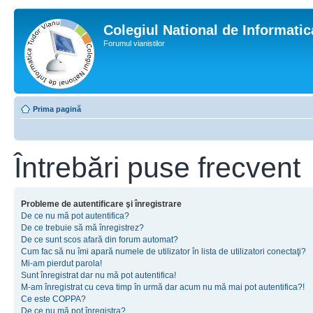
Colegiul National de Informati
Forumul vianistilor
Prima pagină
Întrebări puse frecvent
Probleme de autentificare şi înregistrare
De ce nu mă pot autentifica?
De ce trebuie să mă înregistrez?
De ce sunt scos afară din forum automat?
Cum fac să nu îmi apară numele de utilizator în lista de utilizatori conectaţi?
Mi-am pierdut parola!
Sunt înregistrat dar nu mă pot autentifica!
M-am înregistrat cu ceva timp în urmă dar acum nu mă mai pot autentifica?!
Ce este COPPA?
De ce nu mă pot înregistra?