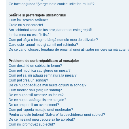
Ce face opţiunea “Şterge toate cookie-urile forumului”?
Setările şi preferinţele utilizatorului
Cum îmi schimb setările?
Orele nu sunt corecte!
Am schimbat zona de fus orar, dar ora tot este greşită!
Limba mea nu este în listă!
Cum pot afişa o imagine lângă numele meu de utilizator?
Care este rangul meu şi cum il pot schimba?
De ce când folosesc legătura de email al unui utilizator îmi cere să mă autenti
Probleme de scriere/publicare al mesajelor
Cum deschid un subiect în forum?
Cum pot modifica sau şterge un mesaj?
Cum pot să îmi adaug semnătură la mesaj?
Cum pot crea un sondaj?
De ce nu pot adăuga mai multe opţiuni la sondaj?
Cum modific sau şterg un sondaj?
De ce nu pot să accesez un forum?
De ce nu pot adăuga fişiere ataşate?
De ce am primit un avertisment?
Cum pot raporta mesaje unui moderator?
Pentru ce este butonul "Salvare" la deschiderea unui subiect?
De ce mesajul meu trebuie să fie aprobat?
Cum îmi promovez subiectul?