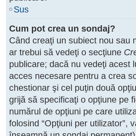
Sus
Cum pot crea un sondaj?
Când creaţi un subiect nou sau mo
ar trebui să vedeţi o secţiune
Cr
publicare; dacă nu vedeţi acest lu
acces necesare pentru a crea son
chestionar şi cel puţin două opţ
grijă să specificaţi o opţiune pe f
numărul de opţiuni pe care utiliza
folosind “Opţiuni per utilizator”, v
înseamnă un sondaj permanent) ş