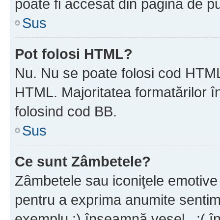
poate fi accesat din pagina de pu
Sus
Pot folosi HTML?
Nu. Nu se poate folosi cod HTML 
HTML. Majoritatea formatărilor î
folosind cod BB.
Sus
Ce sunt Zâmbetele?
Zâmbetele sau iconiţele emotive s
pentru a exprima anumite sentim
exemplu :) înseamnă vesel , :( î