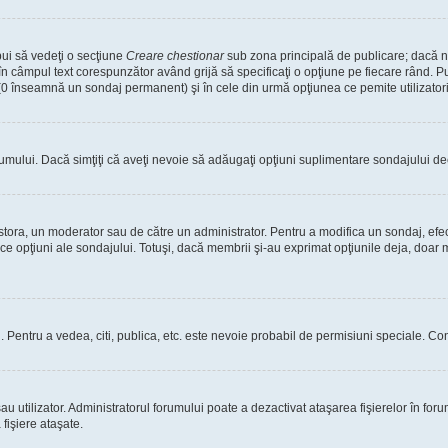
bui să vedeţi o secţiune
Creare chestionar
sub zona principală de publicare; dacă nu
 în câmpul text corespunzător având grijă să specificaţi o opţiune pe fiecare rând. Pu
lui (0 înseamnă un sondaj permanent) şi în cele din urmă opţiunea ce pemite utilizatori
rumului. Dacă simţiţi că aveţi nevoie să adăugaţi opţiuni suplimentare sondajului dec
estora, un moderator sau de către un administrator. Pentru a modifica un sondaj, efe
ice opţiuni ale sondajului. Totuşi, dacă membrii şi-au exprimat opţiunile deja, doar m
tori. Pentru a vedea, citi, publica, etc. este nevoie probabil de permisiuni speciale.
 utilizator. Administratorul forumului poate a dezactivat ataşarea fişierelor în forum
fişiere ataşate.