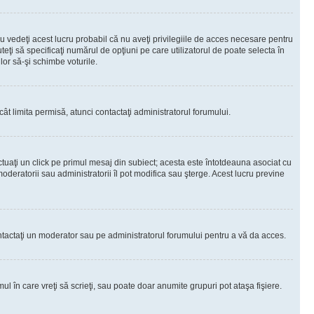
 vedeţi acest lucru probabil că nu aveţi privilegiile de acces necesare pentru
teţi să specificaţi numărul de opţiuni pe care utilizatorul de poate selecta în
lor să-şi schimbe voturile.
ât limita permisă, atunci contactaţi administratorul forumului.
ctuaţi un click pe primul mesaj din subiect; acesta este întotdeauna asociat cu
oderatorii sau administratorii îl pot modifica sau şterge. Acest lucru previne
 Contactaţi un moderator sau pe administratorul forumului pentru a vă da acces.
ul în care vreţi să scrieţi, sau poate doar anumite grupuri pot ataşa fişiere.