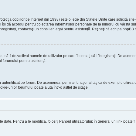
ecţia copiilor pe Internet din 1998) este o lege din Statele Unite care solicită site-
gal îşi dă acordul pentru colectarea informaţiilor personale de la minorul cu vârsta 
 înregistraţi, contactaţi un consilier legal pentru asistenţă. Reţineţi că echipa phpBB 
 sau să fi dezactivat numele de utilizator pe care încercaţi să-l înregistraţi. De asemen
al forumului pentru asistenţă.
 autentificat pe forum. De asemenea, permite funcţionalităţi ca de exemplu citirea u
ie-urilor forumului poate ajuta într-o astfel de sitaţie
 date. Pentru a le modifica, folosiţi Panoul utilizatorului; în general un link poate f