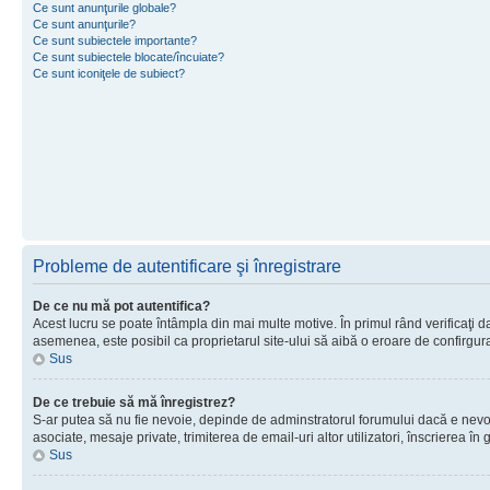
Ce sunt anunţurile globale?
Ce sunt anunţurile?
Ce sunt subiectele importante?
Ce sunt subiectele blocate/încuiate?
Ce sunt iconiţele de subiect?
Probleme de autentificare şi înregistrare
De ce nu mă pot autentifica?
Acest lucru se poate întâmpla din mai multe motive. În primul rând verificaţi dac
asemenea, este posibil ca proprietarul site-ului să aibă o eroare de confirgur
Sus
De ce trebuie să mă înregistrez?
S-ar putea să nu fie nevoie, depinde de adminstratorul forumului dacă e nevoie 
asociate, mesaje private, trimiterea de email-uri altor utilizatori, înscrierea
Sus