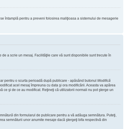
lucru se întamplă pentru a preveni folosirea maliţioasa a sistemului de mesagerie
 de a scrie un mesaj. Facilităţile care vă sunt disponibile sunt trecute în
 doar pentru o scurta perioadă după publicare - apăsând butonul
Modifică
 modificat acel mesaj împreuna cu data şi ora modificării. Aceasta va apărea
e şi de ce au modificat. Reţineţi că utilizatorii normali nu pot şterge un
emnătură
din formularul de publicare pentru a vă adăuga semnătura. Puteţi,
rea semnăturii unor anumite mesaje dacă ştergeţi bifa respectivă din