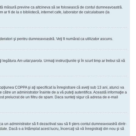
ceastă măsură previne ca altcineva să se folosească de contul dumneavoastră.
ar fi de la o bibliotecă, internet cafe, laborator de calculatoare (la
moderatori şi pentru dumneavoastră. Veţi fi numărat ca utilizator ascuns.
ţi legătura
Am uitat parola
. Urmaţi instrucţiunile şi în scurt timp ar trebui să vă
 opţiunea COPPA şi aţi specificat la înregistrare că aveţi sub 13 ani, atunci va
 de către un administrator înainte de a vă puteţi autentifica. Această informaţie a
 fost prelucrat de un filtru de spam. Daca sunteţi sigur că adresa de e-mail
il ca un administrator să fi dezactivat sau să fi şters contul dumneavoastră dintr-
e. Dacă s-a întâmplat acest lucru, încercaţi să vă înregistraţi din nou şi să