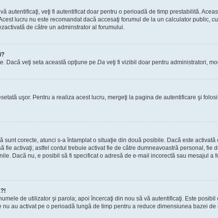
vă autentificaţi, veţi fi autentificat doar pentru o perioadă de timp prestabilită. A
. Acest lucru nu este recomandat dacă accesaţi forumul de la un calculator public, cum 
ezactivată de către un adminstrator al forumului.
i?
re
. Dacă veţi seta această opţiune pe
Da
veţi fi vizibil doar pentru administratori, 
setată uşor. Pentru a realiza acest lucru, mergeţi la pagina de autentificare şi folosi
acă sunt corecte, atunci s-a întamplat o situaţie din două posibile. Dacă este activată
 să fie activaţi; astfel contul trebuie activat fie de către dumneavoastră personal, fie
iunile. Dacă nu, e posibil să fi specificat o adresă de e-mail incorectă sau mesajul a
a?!
a numele de utilizator şi parola; apoi încercaţi din nou să vă autentificaţi. Este posib
re nu au activat pe o perioadă lungă de timp pentru a reduce dimensiunea bazei de dat