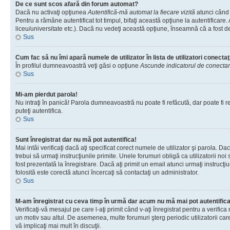
De ce sunt scos afară din forum automat?
Dacă nu activaţi opţiunea
Autentifică-mă automat la fiecare vizită
atunci când 
Pentru a rămâne autentificat tot timpul, bifaţi această opţiune la autentificare
liceu/universitate etc.). Dacă nu vedeţi această opţiune, înseamnă că a fost d
Sus
Cum fac să nu îmi apară numele de utilizator în lista de utilizatori conectaţ
În profilul dumneavoastră veţi găsi o opţiune
Ascunde indicatorul de conecta
Sus
Mi-am pierdut parola!
Nu intraţi în panică! Parola dumneavoastră nu poate fi refăcută, dar poate fi re
puteţi autentifica.
Sus
Sunt înregistrat dar nu mă pot autentifica!
Mai intâi verificaţi dacă aţi specificat corect numele de utilizator şi parola. D
trebui să urmaţi instrucţiunile primite. Unele forumuri obligă ca utilizatorii noi
fost prezentată la înregistrare. Dacă aţi primit un email atunci urmaţi instrucţ
folosită este corectă atunci încercaţi să contactaţi un administrator.
Sus
M-am înregistrat cu ceva timp în urmă dar acum nu mă mai pot autentific
Verificaţi-vă mesajul pe care l-aţi primit când v-aţi înregistrat pentru a verific
un motiv sau altul. De asemenea, multe forumuri şterg periodic utilizatorii ca
vă implicaţi mai mult în discuţii.