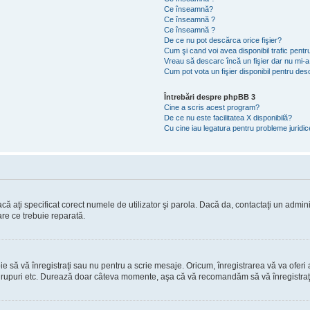
Ce înseamnă?
Ce înseamnă ?
Ce înseamnă ?
De ce nu pot descărca orice fişier?
Cum şi cand voi avea disponibil trafic pent
Vreau să descarc încă un fişier dar nu mi-a
Cum pot vota un fişier disponibil pentru de
Întrebări despre phpBB 3
Cine a scris acest program?
De ce nu este facilitatea X disponibilă?
Cu cine iau legatura pentru probleme juridi
ă aţi specificat corect numele de utilizator şi parola. Dacă da, contactaţi un administ
are ce trebuie reparată.
să vă înregistraţi sau nu pentru a scrie mesaje. Oricum, înregistrarea vă va oferi ac
 în grupuri etc. Durează doar câteva momente, aşa că vă recomandăm să vă înregistraţ