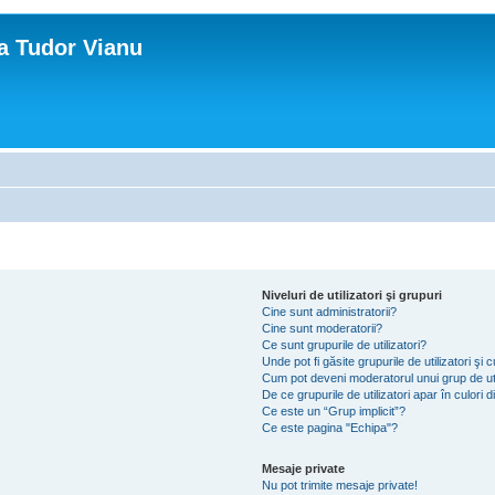
ca Tudor Vianu
Niveluri de utilizatori şi grupuri
Cine sunt administratorii?
Cine sunt moderatorii?
Ce sunt grupurile de utilizatori?
Unde pot fi găsite grupurile de utilizatori ş
Cum pot deveni moderatorul unui grup de uti
De ce grupurile de utilizatori apar în culori di
Ce este un “Grup implicit”?
Ce este pagina "Echipa"?
Mesaje private
Nu pot trimite mesaje private!