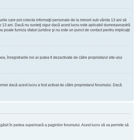
urile care pot colecta informaţii personale de la minorii sub vârsta 13 ani să
sub 13 ani. Dacă nu sunteţi sigur dacă acest lucru este aplicabil dumneavoastră
nu poate furniza sfaturi juridice şi nu este un punct de contact pentru implicaţii
ea, înregistrarile noi ar putea fi dezactivate de către proprietarul site-ului
rmei dacă acest lucru a fost activat de către proprietarul forumului. Dacă
i găsit în partea superioară a paginilor forumului. Acest lucru vă va permite să