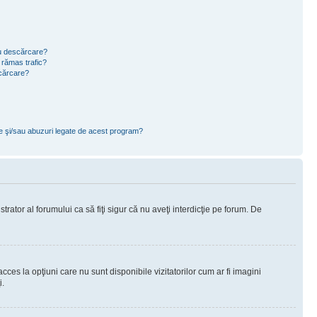
ru descărcare?
 rămas trafic?
scărcare?
ce şi/sau abuzuri legate de acest program?
rator al forumului ca să fiţi sigur că nu aveţi interdicţie pe forum. De
ces la opţiuni care nu sunt disponibile vizitatorilor cum ar fi imagini
i.