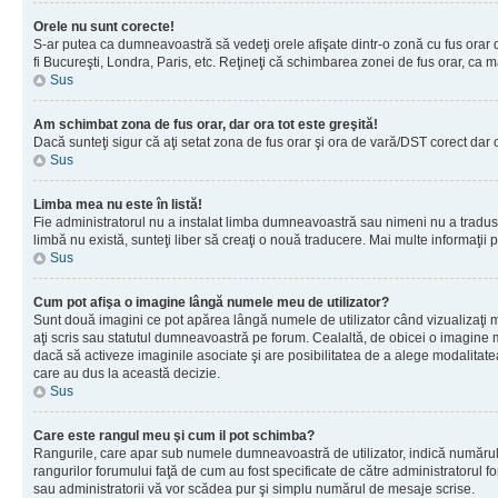
Orele nu sunt corecte!
S-ar putea ca dumneavoastră să vedeţi orele afişate dintr-o zonă cu fus orar dif
fi Bucureşti, Londra, Paris, etc. Reţineţi că schimbarea zonei de fus orar, ca maj
Sus
Am schimbat zona de fus orar, dar ora tot este greşită!
Dacă sunteţi sigur că aţi setat zona de fus orar şi ora de vară/DST corect dar 
Sus
Limba mea nu este în listă!
Fie administratorul nu a instalat limba dumneavoastră sau nimeni nu a tradus 
limbă nu există, sunteţi liber să creaţi o nouă traducere. Mai multe informaţii po
Sus
Cum pot afişa o imagine lângă numele meu de utilizator?
Sunt două imagini ce pot apărea lângă numele de utilizator când vizualizaţi 
aţi scris sau statutul dumneavoastră pe forum. Cealaltă, de obicei o imagine 
dacă să activeze imaginile asociate şi are posibilitatea de a alege modalitatea 
care au dus la această decizie.
Sus
Care este rangul meu şi cum il pot schimba?
Rangurile, care apar sub numele dumneavoastră de utilizator, indică numărul de
rangurilor forumului faţă de cum au fost specificate de către administratorul f
sau administratorii vă vor scădea pur şi simplu numărul de mesaje scrise.