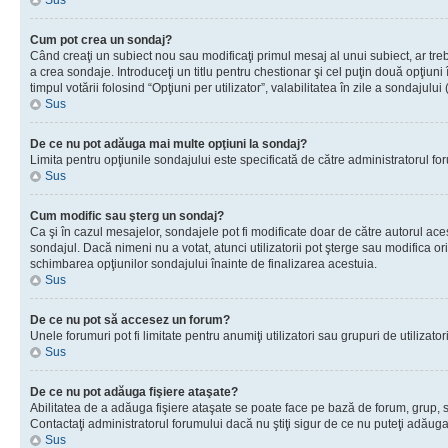
Sus
Cum pot crea un sondaj?
Când creaţi un subiect nou sau modificaţi primul mesaj al unui subiect, ar tre
a crea sondaje. Introduceţi un titlu pentru chestionar şi cel puţin două opţiuni
timpul votării folosind “Opţiuni per utilizator”, valabilitatea în zile a sondaju
Sus
De ce nu pot adăuga mai multe opţiuni la sondaj?
Limita pentru opţiunile sondajului este specificată de către administratorul fo
Sus
Cum modific sau şterg un sondaj?
Ca şi în cazul mesajelor, sondajele pot fi modificate doar de către autorul ac
sondajul. Dacă nimeni nu a votat, atunci utilizatorii pot şterge sau modifica or
schimbarea opţiunilor sondajului înainte de finalizarea acestuia.
Sus
De ce nu pot să accesez un forum?
Unele forumuri pot fi limitate pentru anumiţi utilizatori sau grupuri de utiliza
Sus
De ce nu pot adăuga fişiere ataşate?
Abilitatea de a adăuga fişiere ataşate se poate face pe bază de forum, grup, sau
Contactaţi administratorul forumului dacă nu ştiţi sigur de ce nu puteţi adăuga 
Sus