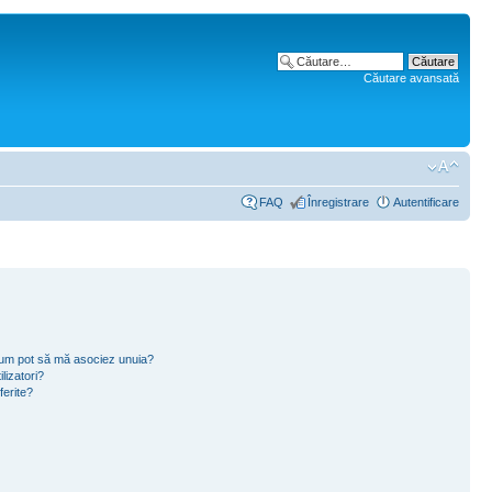
Căutare avansată
FAQ
Înregistrare
Autentificare
i cum pot să mă asociez unuia?
lizatori?
ferite?