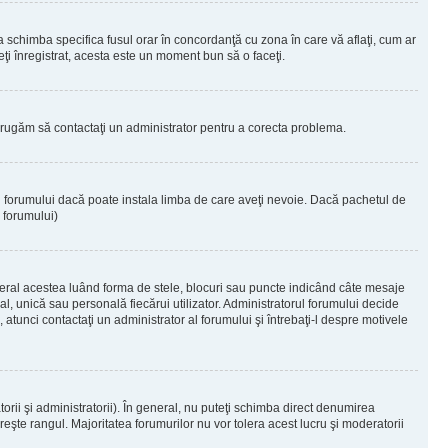
 a schimba specifica fusul orar în concordanţă cu zona în care vă aflaţi, cum ar
teţi înregistrat, acesta este un moment bun să o faceţi.
Vă rugăm să contactaţi un administrator pentru a corecta problema.
ul forumului dacă poate instala limba de care aveţi nevoie. Dacă pachetul de
r forumului)
eral acestea luând forma de stele, blocuri sau puncte indicând câte mesaje
, unică sau personală fiecărui utilizator. Administratorul forumului decide
 atunci contactaţi un administrator al forumului şi întrebaţi-l despre motivele
rii şi administratorii). În general, nu puteţi schimba direct denumirea
eşte rangul. Majoritatea forumurilor nu vor tolera acest lucru şi moderatorii