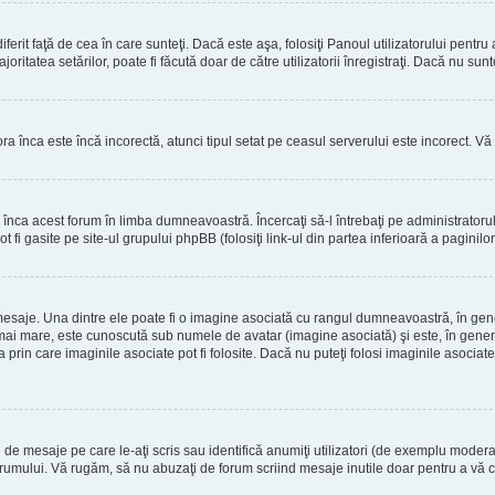
erit faţă de cea în care sunteţi. Dacă este aşa, folosiţi Panoul utilizatorului pentru
oritatea setărilor, poate fi făcută doar de către utilizatorii înregistraţi. Dacă nu sun
ora înca este încă incorectă, atunci tipul setat pe ceasul serverului este incorect. 
înca acest forum în limba dumneavoastră. Încercaţi să-l întrebaţi pe administrator
t fi gasite pe site-ul grupului phpBB (folosiţi link-ul din partea inferioară a paginilo
mesaje. Una dintre ele poate fi o imagine asociată cu rangul dumneavoastră, în gen
mai mare, este cunoscută sub numele de avatar (imagine asociată) şi este, în general
prin care imaginile asociate pot fi folosite. Dacă nu puteţi folosi imaginile asociate,
 mesaje pe care le-aţi scris sau identifică anumiţi utilizatori (de exemplu moderato
orumului. Vă rugăm, să nu abuzaţi de forum scriind mesaje inutile doar pentru a vă cr