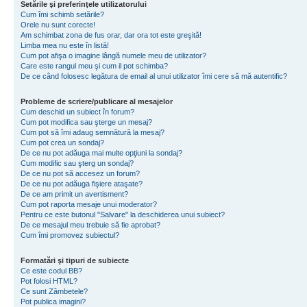
Setările şi preferinţele utilizatorului
Cum îmi schimb setările?
Orele nu sunt corecte!
Am schimbat zona de fus orar, dar ora tot este greşită!
Limba mea nu este în listă!
Cum pot afişa o imagine lângă numele meu de utilizator?
Care este rangul meu şi cum il pot schimba?
De ce când folosesc legătura de email al unui utilizator îmi cere să mă autentific?
Probleme de scriere/publicare al mesajelor
Cum deschid un subiect în forum?
Cum pot modifica sau şterge un mesaj?
Cum pot să îmi adaug semnătură la mesaj?
Cum pot crea un sondaj?
De ce nu pot adăuga mai multe opţiuni la sondaj?
Cum modific sau şterg un sondaj?
De ce nu pot să accesez un forum?
De ce nu pot adăuga fişiere ataşate?
De ce am primit un avertisment?
Cum pot raporta mesaje unui moderator?
Pentru ce este butonul "Salvare" la deschiderea unui subiect?
De ce mesajul meu trebuie să fie aprobat?
Cum îmi promovez subiectul?
Formatări şi tipuri de subiecte
Ce este codul BB?
Pot folosi HTML?
Ce sunt Zâmbetele?
Pot publica imagini?