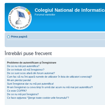
Colegiul National de Informati
Forumul vianistilor
Prima pagină
Întrebări puse frecvent
Probleme de autentificare şi înregistrare
De ce nu mă pot autentifica?
De ce trebuie să mă înregistrez?
De ce sunt scos afară din forum automat?
Cum fac să nu îmi apară numele de utilizator în lista de utilizatori conectaţi?
Mi-am pierdut parola!
Sunt înregistrat dar nu mă pot autentifica!
M-am înregistrat cu ceva timp în urmă dar acum nu mă mai pot autentifica?!
Ce este COPPA?
De ce nu mă pot înregistra?
Ce face opţiunea “Şterge toate cookie-urile forumului”?