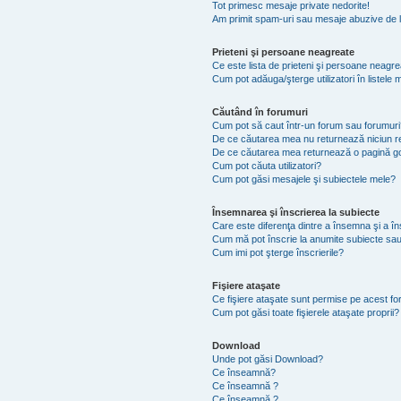
Tot primesc mesaje private nedorite!
Am primit spam-uri sau mesaje abuzive de l
Prieteni şi persoane neagreate
Ce este lista de prieteni şi persoane neagr
Cum pot adăuga/şterge utilizatori în listel
Căutând în forumuri
Cum pot să caut într-un forum sau forumuri
De ce căutarea mea nu returnează niciun re
De ce căutarea mea returnează o pagină g
Cum pot căuta utilizatori?
Cum pot găsi mesajele şi subiectele mele?
Însemnarea şi înscrierea la subiecte
Care este diferenţa dintre a însemna şi a în
Cum mă pot înscrie la anumite subiecte sau
Cum imi pot şterge înscrierile?
Fişiere ataşate
Ce fişiere ataşate sunt permise pe acest f
Cum pot găsi toate fişierele ataşate proprii?
Download
Unde pot găsi Download?
Ce înseamnă?
Ce înseamnă ?
Ce înseamnă ?