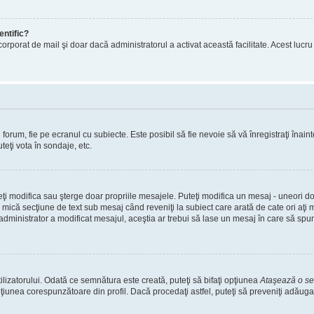
entific?
ul încorporat de mail şi doar dacă administratorul a activat această facilitate. Acest 
orum, fie pe ecranul cu subiecte. Este posibil să fie nevoie să vă înregistraţi înainte
teţi vota în sondaje, etc.
uteţi modifica sau şterge doar propriile mesajele. Puteţi modifica un mesaj - uneori
mică secţiune de text sub mesaj când reveniţi la subiect care arată de cate ori aţi
nistrator a modificat mesajul, aceştia ar trebui să lase un mesaj în care să spună c
lizatorului. Odată ce semnătura este creată, puteţi să bifaţi opţiunea
Ataşează o s
nea corespunzătoare din profil. Dacă procedaţi astfel, puteţi să preveniţi adăuga