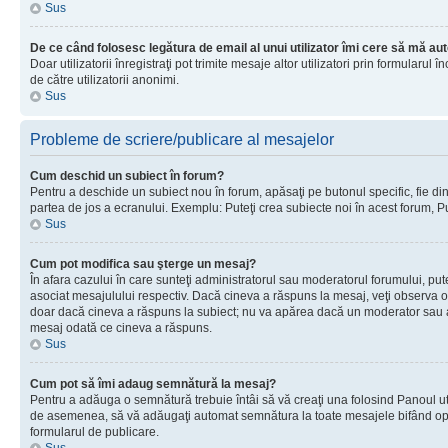
Sus
De ce când folosesc legătura de email al unui utilizator îmi cere să mă aut
Doar utilizatorii înregistraţi pot trimite mesaje altor utilizatori prin formular
de către utilizatorii anonimi.
Sus
Probleme de scriere/publicare al mesajelor
Cum deschid un subiect în forum?
Pentru a deschide un subiect nou în forum, apăsaţi pe butonul specific, fie din f
partea de jos a ecranului. Exemplu: Puteţi crea subiecte noi în acest forum, Pu
Sus
Cum pot modifica sau şterge un mesaj?
În afara cazului în care sunteţi administratorul sau moderatorul forumului, p
asociat mesajulului respectiv. Dacă cineva a răspuns la mesaj, veţi observa o 
doar dacă cineva a răspuns la subiect; nu va apărea dacă un moderator sau admi
mesaj odată ce cineva a răspuns.
Sus
Cum pot să îmi adaug semnătură la mesaj?
Pentru a adăuga o semnătură trebuie întâi să vă creaţi una folosind Panoul uti
de asemenea, să vă adăugaţi automat semnătura la toate mesajele bifând opţiu
formularul de publicare.