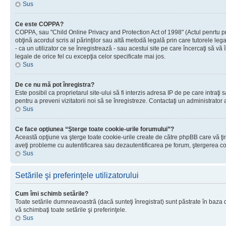
Sus
Ce este COPPA?
COPPA, sau "Child Online Privacy and Protection Act of 1998" (Actul penrtu prot
obţină acordul scris al părinţilor sau altă metodă legală prin care tutorele le
- ca un utilizator ce se înregistrează - sau acestui site pe care încercaţi să vă
legale de orice fel cu excepţia celor specificate mai jos.
Sus
De ce nu mă pot înregistra?
Este posibil ca proprietarul site-ului să fi interzis adresa IP de pe care intraţi
pentru a preveni vizitatorii noi să se înregistreze. Contactaţi un administrator 
Sus
Ce face opţiunea “Şterge toate cookie-urile forumului”?
Această opţiune va şterge toate cookie-urile create de către phpBB care vă ţin
aveţi probleme cu autentificarea sau dezautentificarea pe forum, ştergerea cook
Sus
Setările şi preferinţele utilizatorului
Cum îmi schimb setările?
Toate setările dumneavoastră (dacă sunteţi înregistrat) sunt păstrate în baza de
vă schimbaţi toate setările şi preferinţele.
Sus