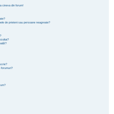
a cineva din forum!
eate?
e mele de prieteni sau persoane neagreate?
?
zultat?
oală!?
scrie?
 forumuri?
orum?