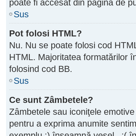
poate fi accesat din pagina de pu
Sus
Pot folosi HTML?
Nu. Nu se poate folosi cod HTML 
HTML. Majoritatea formatărilor î
folosind cod BB.
Sus
Ce sunt Zâmbetele?
Zâmbetele sau iconiţele emotive s
pentru a exprima anumite sentim
exemplu :) înseamnă vesel , :( î