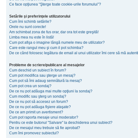
Ce face opţiunea “Şterge toate cookie-urile forumului”?
Setările şi preferinţele utilizatorului
Cum îmi schimb setările?
Orele nu sunt corecte!
Am schimbat zona de fus orar, dar ora tot este greşită!
Limba mea nu este în listă!
Cum pot afişa o imagine lângă numele meu de utilizator?
Care este rangul meu şi cum il pot schimba?
De ce când folosesc legătura de email al unui utilizator îmi cere să mă autenti
Probleme de scriere/publicare al mesajelor
Cum deschid un subiect în forum?
Cum pot modifica sau şterge un mesaj?
Cum pot să îmi adaug semnătură la mesaj?
Cum pot crea un sondaj?
De ce nu pot adăuga mai multe opţiuni la sondaj?
Cum modific sau şterg un sondaj?
De ce nu pot să accesez un forum?
De ce nu pot adăuga fişiere ataşate?
De ce am primit un avertisment?
Cum pot raporta mesaje unui moderator?
Pentru ce este butonul "Salvare" la deschiderea unui subiect?
De ce mesajul meu trebuie să fie aprobat?
Cum îmi promovez subiectul?