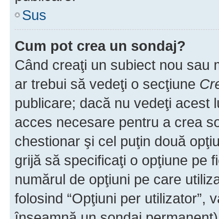
Sus
Cum pot crea un sondaj?
Când creaţi un subiect nou sau mo
ar trebui să vedeţi o secţiune
Cr
publicare; dacă nu vedeţi acest lu
acces necesare pentru a crea son
chestionar şi cel puţin două opţ
grijă să specificaţi o opţiune pe f
numărul de opţiuni pe care utiliza
folosind “Opţiuni per utilizator”, v
înseamnă un sondaj permanent) ş