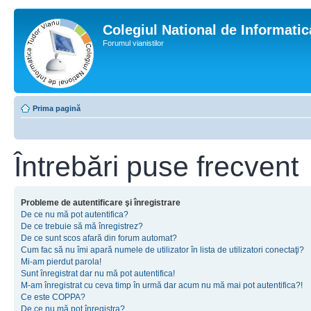
Colegiul National de Informati
Forumul vianistilor
Prima pagină
Întrebări puse frecvent
Probleme de autentificare şi înregistrare
De ce nu mă pot autentifica?
De ce trebuie să mă înregistrez?
De ce sunt scos afară din forum automat?
Cum fac să nu îmi apară numele de utilizator în lista de utilizatori conectaţi?
Mi-am pierdut parola!
Sunt înregistrat dar nu mă pot autentifica!
M-am înregistrat cu ceva timp în urmă dar acum nu mă mai pot autentifica?!
Ce este COPPA?
De ce nu mă pot înregistra?