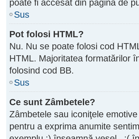
poate fi accesat din pagina de pu
Sus
Pot folosi HTML?
Nu. Nu se poate folosi cod HTML 
HTML. Majoritatea formatărilor î
folosind cod BB.
Sus
Ce sunt Zâmbetele?
Zâmbetele sau iconiţele emotive s
pentru a exprima anumite sentim
exemplu :) înseamnă vesel , :( î