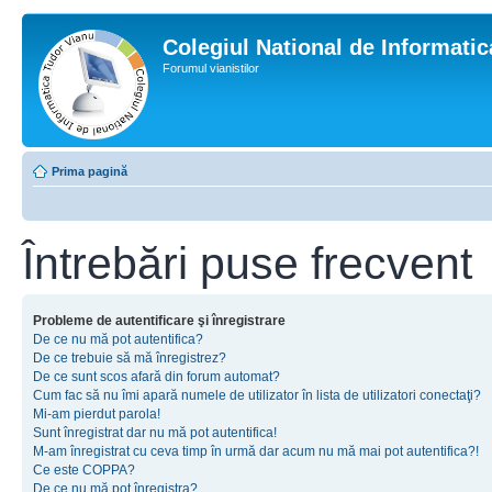
Colegiul National de Informati
Forumul vianistilor
Prima pagină
Întrebări puse frecvent
Probleme de autentificare şi înregistrare
De ce nu mă pot autentifica?
De ce trebuie să mă înregistrez?
De ce sunt scos afară din forum automat?
Cum fac să nu îmi apară numele de utilizator în lista de utilizatori conectaţi?
Mi-am pierdut parola!
Sunt înregistrat dar nu mă pot autentifica!
M-am înregistrat cu ceva timp în urmă dar acum nu mă mai pot autentifica?!
Ce este COPPA?
De ce nu mă pot înregistra?