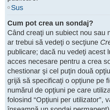
Sus
Cum pot crea un sondaj?
Când creaţi un subiect nou sau mo
ar trebui să vedeţi o secţiune
Cr
publicare; dacă nu vedeţi acest lu
acces necesare pentru a crea son
chestionar şi cel puţin două opţ
grijă să specificaţi o opţiune pe f
numărul de opţiuni pe care utiliza
folosind “Opţiuni per utilizator”, v
înseamnă un sondaj permanent) ş