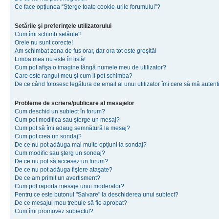
Ce face opţiunea “Şterge toate cookie-urile forumului”?
Setările şi preferinţele utilizatorului
Cum îmi schimb setările?
Orele nu sunt corecte!
Am schimbat zona de fus orar, dar ora tot este greşită!
Limba mea nu este în listă!
Cum pot afişa o imagine lângă numele meu de utilizator?
Care este rangul meu şi cum il pot schimba?
De ce când folosesc legătura de email al unui utilizator îmi cere să mă autenti
Probleme de scriere/publicare al mesajelor
Cum deschid un subiect în forum?
Cum pot modifica sau şterge un mesaj?
Cum pot să îmi adaug semnătură la mesaj?
Cum pot crea un sondaj?
De ce nu pot adăuga mai multe opţiuni la sondaj?
Cum modific sau şterg un sondaj?
De ce nu pot să accesez un forum?
De ce nu pot adăuga fişiere ataşate?
De ce am primit un avertisment?
Cum pot raporta mesaje unui moderator?
Pentru ce este butonul "Salvare" la deschiderea unui subiect?
De ce mesajul meu trebuie să fie aprobat?
Cum îmi promovez subiectul?