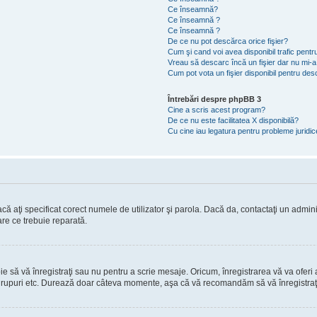
Ce înseamnă?
Ce înseamnă ?
Ce înseamnă ?
De ce nu pot descărca orice fişier?
Cum şi cand voi avea disponibil trafic pent
Vreau să descarc încă un fişier dar nu mi-a
Cum pot vota un fişier disponibil pentru de
Întrebări despre phpBB 3
Cine a scris acest program?
De ce nu este facilitatea X disponibilă?
Cu cine iau legatura pentru probleme juridi
ă aţi specificat corect numele de utilizator şi parola. Dacă da, contactaţi un administ
are ce trebuie reparată.
să vă înregistraţi sau nu pentru a scrie mesaje. Oricum, înregistrarea vă va oferi ac
 în grupuri etc. Durează doar câteva momente, aşa că vă recomandăm să vă înregistraţ