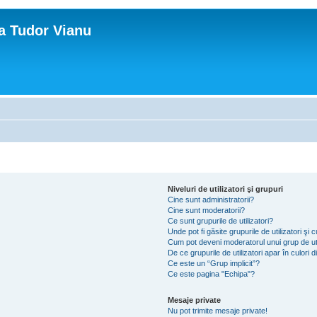
ca Tudor Vianu
Niveluri de utilizatori şi grupuri
Cine sunt administratorii?
Cine sunt moderatorii?
Ce sunt grupurile de utilizatori?
Unde pot fi găsite grupurile de utilizatori ş
Cum pot deveni moderatorul unui grup de uti
De ce grupurile de utilizatori apar în culori di
Ce este un “Grup implicit”?
Ce este pagina "Echipa"?
Mesaje private
Nu pot trimite mesaje private!