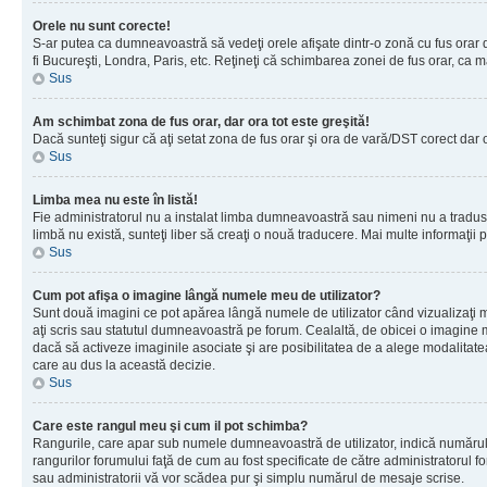
Orele nu sunt corecte!
S-ar putea ca dumneavoastră să vedeţi orele afişate dintr-o zonă cu fus orar dif
fi Bucureşti, Londra, Paris, etc. Reţineţi că schimbarea zonei de fus orar, ca maj
Sus
Am schimbat zona de fus orar, dar ora tot este greşită!
Dacă sunteţi sigur că aţi setat zona de fus orar şi ora de vară/DST corect dar 
Sus
Limba mea nu este în listă!
Fie administratorul nu a instalat limba dumneavoastră sau nimeni nu a tradus 
limbă nu există, sunteţi liber să creaţi o nouă traducere. Mai multe informaţii po
Sus
Cum pot afişa o imagine lângă numele meu de utilizator?
Sunt două imagini ce pot apărea lângă numele de utilizator când vizualizaţi 
aţi scris sau statutul dumneavoastră pe forum. Cealaltă, de obicei o imagine 
dacă să activeze imaginile asociate şi are posibilitatea de a alege modalitatea 
care au dus la această decizie.
Sus
Care este rangul meu şi cum il pot schimba?
Rangurile, care apar sub numele dumneavoastră de utilizator, indică numărul de
rangurilor forumului faţă de cum au fost specificate de către administratorul f
sau administratorii vă vor scădea pur şi simplu numărul de mesaje scrise.