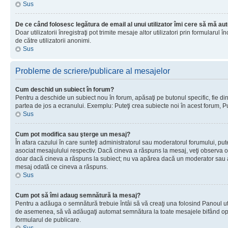
Sus
De ce când folosesc legătura de email al unui utilizator îmi cere să mă aut
Doar utilizatorii înregistraţi pot trimite mesaje altor utilizatori prin formular
de către utilizatorii anonimi.
Sus
Probleme de scriere/publicare al mesajelor
Cum deschid un subiect în forum?
Pentru a deschide un subiect nou în forum, apăsaţi pe butonul specific, fie din f
partea de jos a ecranului. Exemplu: Puteţi crea subiecte noi în acest forum, Pu
Sus
Cum pot modifica sau şterge un mesaj?
În afara cazului în care sunteţi administratorul sau moderatorul forumului, p
asociat mesajulului respectiv. Dacă cineva a răspuns la mesaj, veţi observa o 
doar dacă cineva a răspuns la subiect; nu va apărea dacă un moderator sau admi
mesaj odată ce cineva a răspuns.
Sus
Cum pot să îmi adaug semnătură la mesaj?
Pentru a adăuga o semnătură trebuie întâi să vă creaţi una folosind Panoul uti
de asemenea, să vă adăugaţi automat semnătura la toate mesajele bifând opţiu
formularul de publicare.