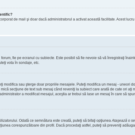
entific?
ul încorporat de mail şi doar dacă administratorul a activat această facilitate. Acest 
orum, fie pe ecranul cu subiecte. Este posibil să fie nevoie să vă înregistraţi înainte
teţi vota în sondaje, etc.
uteţi modifica sau şterge doar propriile mesajele. Puteţi modifica un mesaj - uneori
mică secţiune de text sub mesaj când reveniţi la subiect care arată de cate ori aţi
nistrator a modificat mesajul, aceştia ar trebui să lase un mesaj în care să spună c
lizatorului. Odată ce semnătura este creată, puteţi să bifaţi opţiunea
Ataşează o s
nea corespunzătoare din profil. Dacă procedaţi astfel, puteţi să preveniţi adăuga