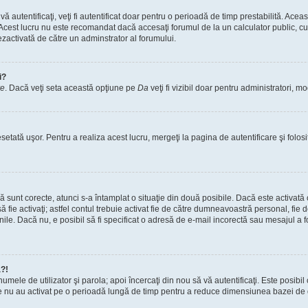
vă autentificaţi, veţi fi autentificat doar pentru o perioadă de timp prestabilită. A
. Acest lucru nu este recomandat dacă accesaţi forumul de la un calculator public, cum 
ezactivată de către un adminstrator al forumului.
i?
re
. Dacă veţi seta această opţiune pe
Da
veţi fi vizibil doar pentru administratori, 
setată uşor. Pentru a realiza acest lucru, mergeţi la pagina de autentificare şi folosi
acă sunt corecte, atunci s-a întamplat o situaţie din două posibile. Dacă este activată
 să fie activaţi; astfel contul trebuie activat fie de către dumneavoastră personal, fie
iunile. Dacă nu, e posibil să fi specificat o adresă de e-mail incorectă sau mesajul a
a?!
a numele de utilizator şi parola; apoi încercaţi din nou să vă autentificaţi. Este posib
re nu au activat pe o perioadă lungă de timp pentru a reduce dimensiunea bazei de dat