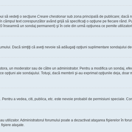
bui să vedeţi o secţiune
Creare chestionar
sub zona principală de publicare; dacă nu
 în câmpul text corespunzător având grijă să specificaţi o opţiune pe fiecare rând. Pu
lui (0 înseamnă un sondaj permanent) şi în cele din urmă opţiunea ce pemite utilizatori
rumului. Dacă simţiţi că aveţi nevoie să adăugaţi opţiuni suplimentare sondajului dec
estora, un moderator sau de către un administrator. Pentru a modifica un sondaj, efe
ice opţiuni ale sondajului. Totuşi, dacă membrii şi-au exprimat opţiunile deja, doar m
tori. Pentru a vedea, citi, publica, etc. este nevoie probabil de permisiuni speciale.
 utilizator. Administratorul forumului poate a dezactivat ataşarea fişierelor în forum
fişiere ataşate.