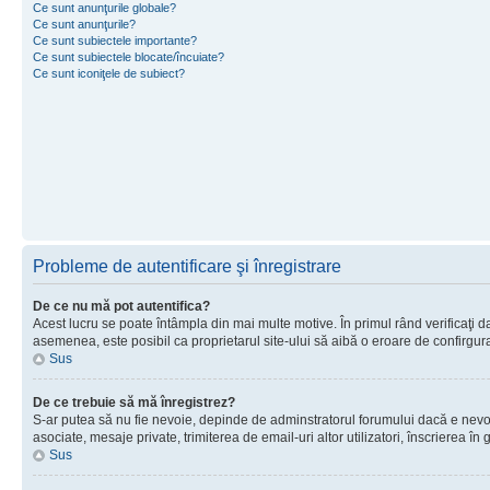
Ce sunt anunţurile globale?
Ce sunt anunţurile?
Ce sunt subiectele importante?
Ce sunt subiectele blocate/încuiate?
Ce sunt iconiţele de subiect?
Probleme de autentificare şi înregistrare
De ce nu mă pot autentifica?
Acest lucru se poate întâmpla din mai multe motive. În primul rând verificaţi dac
asemenea, este posibil ca proprietarul site-ului să aibă o eroare de confirgur
Sus
De ce trebuie să mă înregistrez?
S-ar putea să nu fie nevoie, depinde de adminstratorul forumului dacă e nevoie 
asociate, mesaje private, trimiterea de email-uri altor utilizatori, înscrierea
Sus