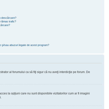
ru descărcare?
 rămas trafic?
scărcare?
ce şi/sau abuzuri legate de acest program?
rator al forumului ca să fiţi sigur că nu aveţi interdicţie pe forum. De
ces la opţiuni care nu sunt disponibile vizitatorilor cum ar fi imagini
i.