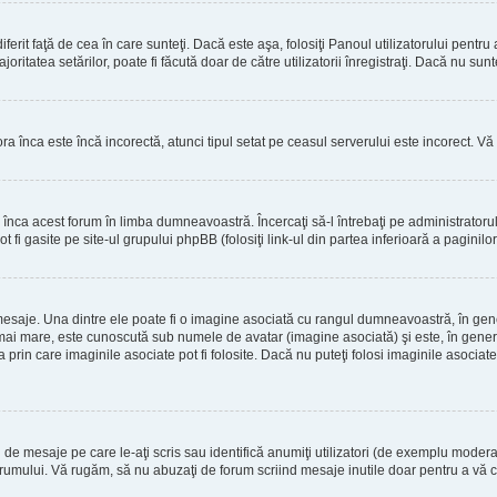
erit faţă de cea în care sunteţi. Dacă este aşa, folosiţi Panoul utilizatorului pentru
oritatea setărilor, poate fi făcută doar de către utilizatorii înregistraţi. Dacă nu sun
ora înca este încă incorectă, atunci tipul setat pe ceasul serverului este incorect. 
înca acest forum în limba dumneavoastră. Încercaţi să-l întrebaţi pe administrator
t fi gasite pe site-ul grupului phpBB (folosiţi link-ul din partea inferioară a paginilo
mesaje. Una dintre ele poate fi o imagine asociată cu rangul dumneavoastră, în gen
mai mare, este cunoscută sub numele de avatar (imagine asociată) şi este, în general
prin care imaginile asociate pot fi folosite. Dacă nu puteţi folosi imaginile asociate,
 mesaje pe care le-aţi scris sau identifică anumiţi utilizatori (de exemplu moderato
orumului. Vă rugăm, să nu abuzaţi de forum scriind mesaje inutile doar pentru a vă cr