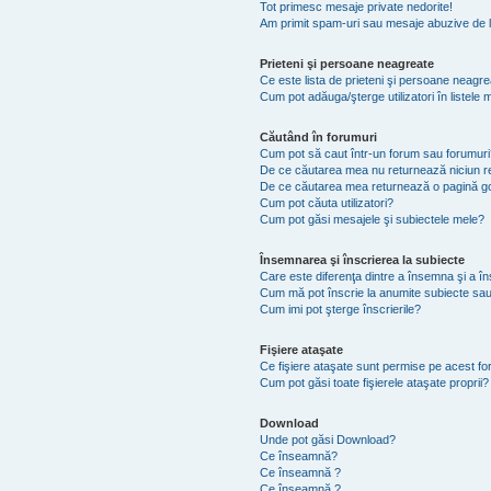
Tot primesc mesaje private nedorite!
Am primit spam-uri sau mesaje abuzive de l
Prieteni şi persoane neagreate
Ce este lista de prieteni şi persoane neagr
Cum pot adăuga/şterge utilizatori în listel
Căutând în forumuri
Cum pot să caut într-un forum sau forumuri
De ce căutarea mea nu returnează niciun re
De ce căutarea mea returnează o pagină g
Cum pot căuta utilizatori?
Cum pot găsi mesajele şi subiectele mele?
Însemnarea şi înscrierea la subiecte
Care este diferenţa dintre a însemna şi a în
Cum mă pot înscrie la anumite subiecte sau
Cum imi pot şterge înscrierile?
Fişiere ataşate
Ce fişiere ataşate sunt permise pe acest f
Cum pot găsi toate fişierele ataşate proprii?
Download
Unde pot găsi Download?
Ce înseamnă?
Ce înseamnă ?
Ce înseamnă ?