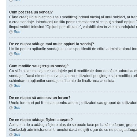
Sus
Cum pot crea un sondaj?
Când creaţi un subiect nou sau modificaţi primul mesaj al unui subiect, ar tre
a crea sondaje. Introduceţi un titlu pentru chestionar şi cel puţin două opţiuni
timpul votării folosind “Opţiuni per utilizator”, valabilitatea în zile a sondaju
Sus
De ce nu pot adăuga mai multe opţiuni la sondaj?
Limita pentru opţiunile sondajului este specificată de către administratorul fo
Sus
Cum modific sau şterg un sondaj?
Ca şi în cazul mesajelor, sondajele pot fi modificate doar de către autorul ac
sondajul. Dacă nimeni nu a votat, atunci utilizatorii pot şterge sau modifica or
schimbarea opţiunilor sondajului înainte de finalizarea acestuia.
Sus
De ce nu pot să accesez un forum?
Unele forumuri pot fi limitate pentru anumiţi utilizatori sau grupuri de utiliza
Sus
De ce nu pot adăuga fişiere ataşate?
Abilitatea de a adăuga fişiere ataşate se poate face pe bază de forum, grup, sau
Contactaţi administratorul forumului dacă nu ştiţi sigur de ce nu puteţi adăuga 
Sus