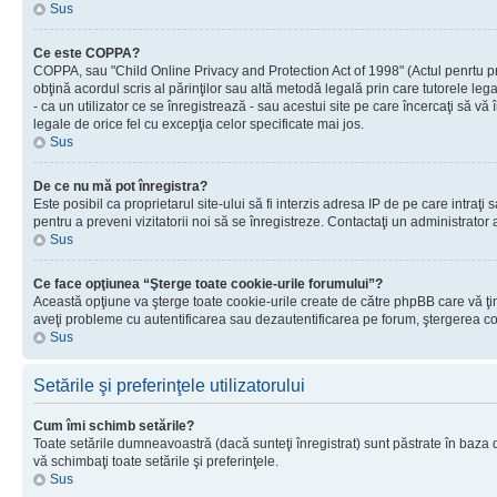
Sus
Ce este COPPA?
COPPA, sau "Child Online Privacy and Protection Act of 1998" (Actul penrtu prot
obţină acordul scris al părinţilor sau altă metodă legală prin care tutorele le
- ca un utilizator ce se înregistrează - sau acestui site pe care încercaţi să vă
legale de orice fel cu excepţia celor specificate mai jos.
Sus
De ce nu mă pot înregistra?
Este posibil ca proprietarul site-ului să fi interzis adresa IP de pe care intraţi
pentru a preveni vizitatorii noi să se înregistreze. Contactaţi un administrator 
Sus
Ce face opţiunea “Şterge toate cookie-urile forumului”?
Această opţiune va şterge toate cookie-urile create de către phpBB care vă ţin
aveţi probleme cu autentificarea sau dezautentificarea pe forum, ştergerea cook
Sus
Setările şi preferinţele utilizatorului
Cum îmi schimb setările?
Toate setările dumneavoastră (dacă sunteţi înregistrat) sunt păstrate în baza de
vă schimbaţi toate setările şi preferinţele.
Sus