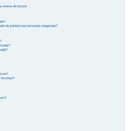
a cineva din forum!
eate?
e mele de prieteni sau persoane neagreate?
?
zultat?
oală!?
scrie?
 forumuri?
orum?