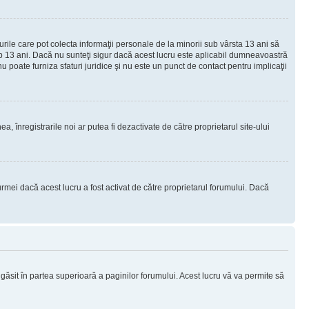
urile care pot colecta informaţii personale de la minorii sub vârsta 13 ani să
sub 13 ani. Dacă nu sunteţi sigur dacă acest lucru este aplicabil dumneavoastră
nu poate furniza sfaturi juridice şi nu este un punct de contact pentru implicaţii
ea, înregistrarile noi ar putea fi dezactivate de către proprietarul site-ului
rmei dacă acest lucru a fost activat de către proprietarul forumului. Dacă
i găsit în partea superioară a paginilor forumului. Acest lucru vă va permite să