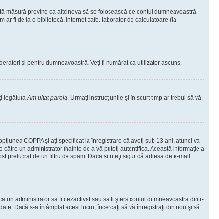
ceastă măsură previne ca altcineva să se folosească de contul dumneavoastră.
ar fi de la o bibliotecă, internet cafe, laborator de calculatoare (la
moderatori şi pentru dumneavoastră. Veţi fi numărat ca utilizator ascuns.
ţi legătura
Am uitat parola
. Urmaţi instrucţiunile şi în scurt timp ar trebui să vă
 opţiunea COPPA şi aţi specificat la înregistrare că aveţi sub 13 ani, atunci va
 de către un administrator înainte de a vă puteţi autentifica. Această informaţie a
 fost prelucrat de un filtru de spam. Daca sunteţi sigur că adresa de e-mail
il ca un administrator să fi dezactivat sau să fi şters contul dumneavoastră dintr-
e. Dacă s-a întâmplat acest lucru, încercaţi să vă înregistraţi din nou şi să