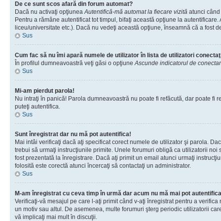
De ce sunt scos afară din forum automat?
Dacă nu activaţi opţiunea
Autentifică-mă automat la fiecare vizită
atunci când 
Pentru a rămâne autentificat tot timpul, bifaţi această opţiune la autentificare
liceu/universitate etc.). Dacă nu vedeţi această opţiune, înseamnă că a fost d
Sus
Cum fac să nu îmi apară numele de utilizator în lista de utilizatori conectaţ
În profilul dumneavoastră veţi găsi o opţiune
Ascunde indicatorul de conecta
Sus
Mi-am pierdut parola!
Nu intraţi în panică! Parola dumneavoastră nu poate fi refăcută, dar poate fi re
puteţi autentifica.
Sus
Sunt înregistrat dar nu mă pot autentifica!
Mai intâi verificaţi dacă aţi specificat corect numele de utilizator şi parola. D
trebui să urmaţi instrucţiunile primite. Unele forumuri obligă ca utilizatorii noi
fost prezentată la înregistrare. Dacă aţi primit un email atunci urmaţi instrucţ
folosită este corectă atunci încercaţi să contactaţi un administrator.
Sus
M-am înregistrat cu ceva timp în urmă dar acum nu mă mai pot autentific
Verificaţi-vă mesajul pe care l-aţi primit când v-aţi înregistrat pentru a verific
un motiv sau altul. De asemenea, multe forumuri şterg periodic utilizatorii ca
vă implicaţi mai mult în discuţii.