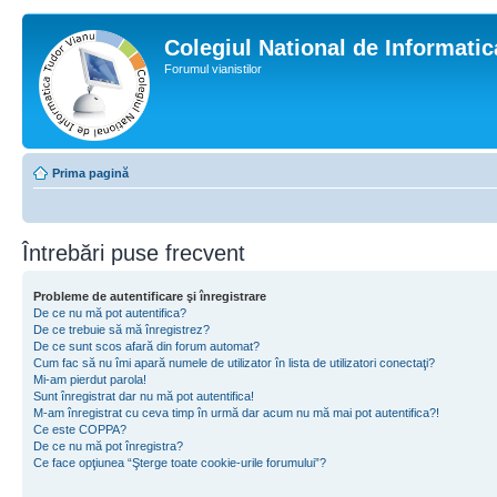
Colegiul National de Informati
Forumul vianistilor
Prima pagină
Întrebări puse frecvent
Probleme de autentificare şi înregistrare
De ce nu mă pot autentifica?
De ce trebuie să mă înregistrez?
De ce sunt scos afară din forum automat?
Cum fac să nu îmi apară numele de utilizator în lista de utilizatori conectaţi?
Mi-am pierdut parola!
Sunt înregistrat dar nu mă pot autentifica!
M-am înregistrat cu ceva timp în urmă dar acum nu mă mai pot autentifica?!
Ce este COPPA?
De ce nu mă pot înregistra?
Ce face opţiunea “Şterge toate cookie-urile forumului”?