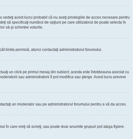
 vedeţi acest lucru probabil că nu aveţi privilegiile de acces necesare pentru
teţi să specificaţi numărul de opţiuni pe care utilizatorul de poate selecta în
lor să-şi schimbe voturile.
ât limita permisă, atunci contactaţi administratorul forumului.
ctuaţi un click pe primul mesaj din subiect; acesta este întotdeauna asociat cu
oderatorii sau administratorii îl pot modifica sau şterge. Acest lucru previne
 Contactaţi un moderator sau pe administratorul forumului pentru a vă da acces.
ul în care vreţi să scrieţi, sau poate doar anumite grupuri pot ataşa fişiere.