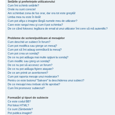
Setările şi preferinţele utilizatorului
Cum îmi schimb setările?
Orele nu sunt corecte!
Am schimbat zona de fus orar, dar ora tot este greşită!
Limba mea nu este în listă!
Cum pot afişa o imagine lângă numele meu de utilizator?
Care este rangul meu şi cum il pot schimba?
De ce când folosesc legătura de email al unui utilizator îmi cere să mă autentific?
Probleme de scriere/publicare al mesajelor
Cum deschid un subiect în forum?
Cum pot modifica sau şterge un mesaj?
Cum pot să îmi adaug semnătură la mesaj?
Cum pot crea un sondaj?
De ce nu pot adăuga mai multe opţiuni la sondaj?
Cum modific sau şterg un sondaj?
De ce nu pot să accesez un forum?
De ce nu pot adăuga fişiere ataşate?
De ce am primit un avertisment?
Cum pot raporta mesaje unui moderator?
Pentru ce este butonul "Salvare" la deschiderea unui subiect?
De ce mesajul meu trebuie să fie aprobat?
Cum îmi promovez subiectul?
Formatări şi tipuri de subiecte
Ce este codul BB?
Pot folosi HTML?
Ce sunt Zâmbetele?
Pot publica imagini?