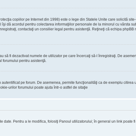
ecţia copiilor pe Internet din 1998) este o lege din Statele Unite care solicită site-
gal îşi dă acordul pentru colectarea informaţiilor personale de la minorul cu vârsta 
 înregistraţi, contactaţi un consilier legal pentru asistenţă. Reţineţi că echipa phpBB 
 sau să fi dezactivat numele de utilizator pe care încercaţi să-l înregistraţi. De asemen
al forumului pentru asistenţă.
 autentificat pe forum. De asemenea, permite funcţionalităţi ca de exemplu citirea u
ie-urilor forumului poate ajuta într-o astfel de sitaţie
 date. Pentru a le modifica, folosiţi Panoul utilizatorului; în general un link poate f