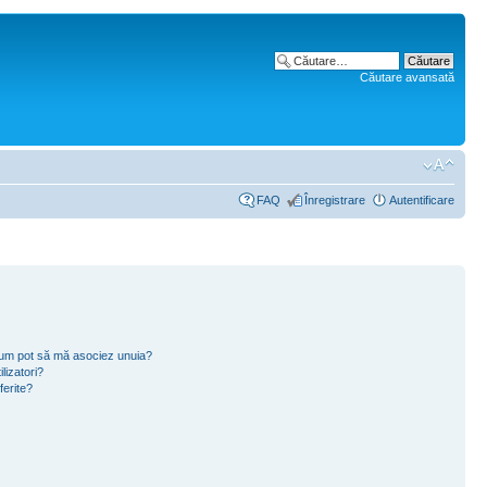
Căutare avansată
FAQ
Înregistrare
Autentificare
i cum pot să mă asociez unuia?
lizatori?
ferite?