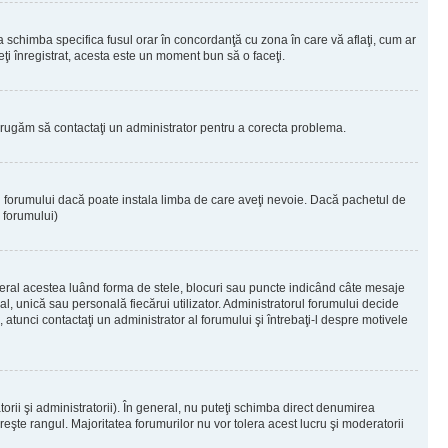
 a schimba specifica fusul orar în concordanţă cu zona în care vă aflaţi, cum ar
teţi înregistrat, acesta este un moment bun să o faceţi.
Vă rugăm să contactaţi un administrator pentru a corecta problema.
ul forumului dacă poate instala limba de care aveţi nevoie. Dacă pachetul de
r forumului)
eral acestea luând forma de stele, blocuri sau puncte indicând câte mesaje
, unică sau personală fiecărui utilizator. Administratorul forumului decide
 atunci contactaţi un administrator al forumului şi întrebaţi-l despre motivele
rii şi administratorii). În general, nu puteţi schimba direct denumirea
eşte rangul. Majoritatea forumurilor nu vor tolera acest lucru şi moderatorii