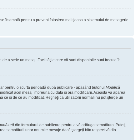
lucru se întamplă pentru a preveni folosirea maliţioasa a sistemului de mesagerie
 de a scrie un mesaj. Facilităţile care vă sunt disponibile sunt trecute în
 doar pentru o scurta perioadă după publicare - apăsând butonul
Modifică
 modificat acel mesaj împreuna cu data şi ora modificării. Aceasta va apărea
e şi de ce au modificat. Reţineţi că utilizatorii normali nu pot şterge un
emnătură
din formularul de publicare pentru a vă adăuga semnătura. Puteţi,
rea semnăturii unor anumite mesaje dacă ştergeţi bifa respectivă din