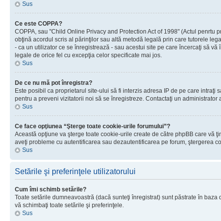
Sus
Ce este COPPA?
COPPA, sau "Child Online Privacy and Protection Act of 1998" (Actul penrtu prot
obţină acordul scris al părinţilor sau altă metodă legală prin care tutorele le
- ca un utilizator ce se înregistrează - sau acestui site pe care încercaţi să vă
legale de orice fel cu excepţia celor specificate mai jos.
Sus
De ce nu mă pot înregistra?
Este posibil ca proprietarul site-ului să fi interzis adresa IP de pe care intraţi
pentru a preveni vizitatorii noi să se înregistreze. Contactaţi un administrator 
Sus
Ce face opţiunea “Şterge toate cookie-urile forumului”?
Această opţiune va şterge toate cookie-urile create de către phpBB care vă ţin
aveţi probleme cu autentificarea sau dezautentificarea pe forum, ştergerea cook
Sus
Setările şi preferinţele utilizatorului
Cum îmi schimb setările?
Toate setările dumneavoastră (dacă sunteţi înregistrat) sunt păstrate în baza de
vă schimbaţi toate setările şi preferinţele.
Sus