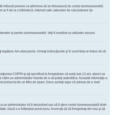
ceastă măsură previne ca altcineva să se folosească de contul dumneavoastră.
ar fi de la o bibliotecă, internet cafe, laborator de calculatoare (la
moderatori şi pentru dumneavoastră. Veţi fi numărat ca utilizator ascuns.
ţi legătura
Am uitat parola
. Urmaţi instrucţiunile şi în scurt timp ar trebui să vă
 opţiunea COPPA şi aţi specificat la înregistrare că aveţi sub 13 ani, atunci va
 de către un administrator înainte de a vă puteţi autentifica. Această informaţie a
 fost prelucrat de un filtru de spam. Daca sunteţi sigur că adresa de e-mail
il ca un administrator să fi dezactivat sau să fi şters contul dumneavoastră dintr-
e. Dacă s-a întâmplat acest lucru, încercaţi să vă înregistraţi din nou şi să