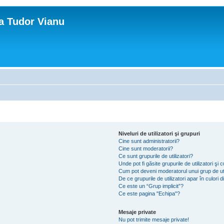
ca Tudor Vianu
Niveluri de utilizatori şi grupuri
Cine sunt administratorii?
Cine sunt moderatorii?
Ce sunt grupurile de utilizatori?
Unde pot fi găsite grupurile de utilizatori ş
Cum pot deveni moderatorul unui grup de uti
De ce grupurile de utilizatori apar în culori di
Ce este un “Grup implicit”?
Ce este pagina "Echipa"?
Mesaje private
Nu pot trimite mesaje private!