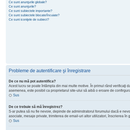
Ce sunt anunţurile globale?
Ce sunt anunţurile?
Ce sunt subiectele importante?
Ce sunt subiectele blocate/încuiate?
Ce sunt iconiţele de subiect?
Probleme de autentificare şi înregistrare
De ce nu mă pot autentifica?
Acest lucru se poate întâmpla din mai multe motive. În primul rând verificaţi dac
asemenea, este posibil ca proprietarul site-ului să aibă o eroare de confirgur
Sus
De ce trebuie să mă înregistrez?
S-ar putea să nu fie nevoie, depinde de adminstratorul forumului dacă e nevoie 
asociate, mesaje private, trimiterea de email-uri altor utilizatori, înscrierea
Sus