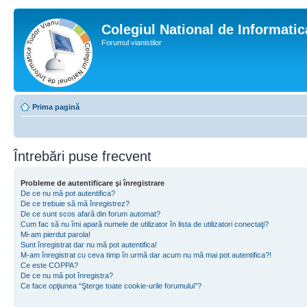
Colegiul National de Informati
Forumul vianistilor
Prima pagină
Întrebări puse frecvent
Probleme de autentificare şi înregistrare
De ce nu mă pot autentifica?
De ce trebuie să mă înregistrez?
De ce sunt scos afară din forum automat?
Cum fac să nu îmi apară numele de utilizator în lista de utilizatori conectaţi?
Mi-am pierdut parola!
Sunt înregistrat dar nu mă pot autentifica!
M-am înregistrat cu ceva timp în urmă dar acum nu mă mai pot autentifica?!
Ce este COPPA?
De ce nu mă pot înregistra?
Ce face opţiunea “Şterge toate cookie-urile forumului”?