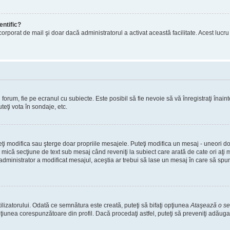
entific?
ul încorporat de mail şi doar dacă administratorul a activat această facilitate. Acest 
orum, fie pe ecranul cu subiecte. Este posibil să fie nevoie să vă înregistraţi înainte
teţi vota în sondaje, etc.
uteţi modifica sau şterge doar propriile mesajele. Puteţi modifica un mesaj - uneori
mică secţiune de text sub mesaj când reveniţi la subiect care arată de cate ori aţi
nistrator a modificat mesajul, aceştia ar trebui să lase un mesaj în care să spună c
lizatorului. Odată ce semnătura este creată, puteţi să bifaţi opţiunea
Ataşează o s
nea corespunzătoare din profil. Dacă procedaţi astfel, puteţi să preveniţi adăuga