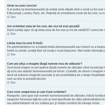
Orele nu sunt corecte!
S-ar putea ca dumneavoastră să vedeţi orele afişate dintr-o zonă cu fus orar dif
fi Bucureşti, Londra, Paris, etc. Reţineţi că schimbarea zonei de fus orar, ca maj
Sus
Am schimbat zona de fus orar, dar ora tot este greşită!
Dacă sunteţi sigur că aţi setat zona de fus orar şi ora de vară/DST corect dar 
Sus
Limba mea nu este în listă!
Fie administratorul nu a instalat limba dumneavoastră sau nimeni nu a tradus 
limbă nu există, sunteţi liber să creaţi o nouă traducere. Mai multe informaţii po
Sus
Cum pot afişa o imagine lângă numele meu de utilizator?
Sunt două imagini ce pot apărea lângă numele de utilizator când vizualizaţi 
aţi scris sau statutul dumneavoastră pe forum. Cealaltă, de obicei o imagine 
dacă să activeze imaginile asociate şi are posibilitatea de a alege modalitatea 
care au dus la această decizie.
Sus
Care este rangul meu şi cum il pot schimba?
Rangurile, care apar sub numele dumneavoastră de utilizator, indică numărul de
rangurilor forumului faţă de cum au fost specificate de către administratorul f
sau administratorii vă vor scădea pur şi simplu numărul de mesaje scrise.