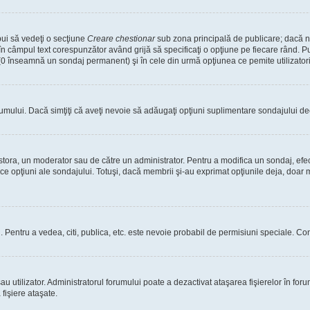
bui să vedeţi o secţiune
Creare chestionar
sub zona principală de publicare; dacă nu
 în câmpul text corespunzător având grijă să specificaţi o opţiune pe fiecare rând. Pu
lui (0 înseamnă un sondaj permanent) şi în cele din urmă opţiunea ce pemite utilizatori
rumului. Dacă simţiţi că aveţi nevoie să adăugaţi opţiuni suplimentare sondajului dec
estora, un moderator sau de către un administrator. Pentru a modifica un sondaj, efe
ice opţiuni ale sondajului. Totuşi, dacă membrii şi-au exprimat opţiunile deja, doar m
tori. Pentru a vedea, citi, publica, etc. este nevoie probabil de permisiuni speciale.
 utilizator. Administratorul forumului poate a dezactivat ataşarea fişierelor în forum
fişiere ataşate.