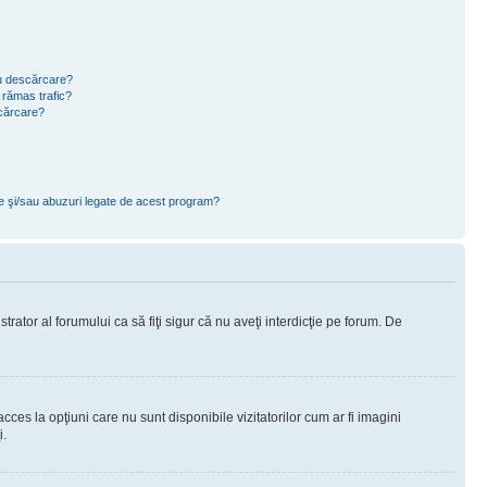
ru descărcare?
 rămas trafic?
scărcare?
ce şi/sau abuzuri legate de acest program?
rator al forumului ca să fiţi sigur că nu aveţi interdicţie pe forum. De
ces la opţiuni care nu sunt disponibile vizitatorilor cum ar fi imagini
i.