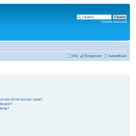
Căutare avansată
FAQ
Înregistrare
Autentificare
i cum pot să mă asociez unuia?
lizatori?
ferite?