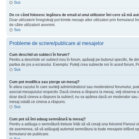
Sus
De ce când folosesc legătura de email al unui utilizator îmi cere să mă aut
Doar utilizatorii înregistraţi pot trimite mesaje altor utilizatori prin formular
de către utilizatorii anonimi.
Sus
Probleme de scriere/publicare al mesajelor
Cum deschid un subiect în forum?
Pentru a deschide un subiect nou în forum, apăsaţi pe butonul specific, fie din f
partea de jos a ecranului. Exemplu: Puteţi crea subiecte noi în acest forum, Pu
Sus
Cum pot modifica sau şterge un mesaj?
În afara cazului în care sunteţi administratorul sau moderatorul forumului, p
asociat mesajulului respectiv. Dacă cineva a răspuns la mesaj, veţi observa o 
doar dacă cineva a răspuns la subiect; nu va apărea dacă un moderator sau admi
mesaj odată ce cineva a răspuns.
Sus
Cum pot să îmi adaug semnătură la mesaj?
Pentru a adăuga o semnătură trebuie întâi să vă creaţi una folosind Panoul uti
de asemenea, să vă adăugaţi automat semnătura la toate mesajele bifând opţiu
formularul de publicare.