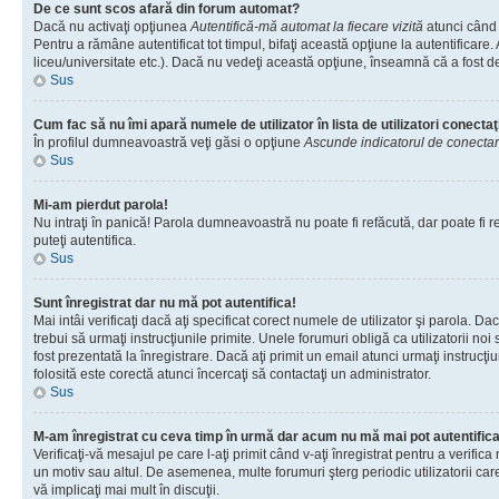
De ce sunt scos afară din forum automat?
Dacă nu activaţi opţiunea
Autentifică-mă automat la fiecare vizită
atunci când 
Pentru a rămâne autentificat tot timpul, bifaţi această opţiune la autentificare
liceu/universitate etc.). Dacă nu vedeţi această opţiune, înseamnă că a fost d
Sus
Cum fac să nu îmi apară numele de utilizator în lista de utilizatori conectaţ
În profilul dumneavoastră veţi găsi o opţiune
Ascunde indicatorul de conecta
Sus
Mi-am pierdut parola!
Nu intraţi în panică! Parola dumneavoastră nu poate fi refăcută, dar poate fi re
puteţi autentifica.
Sus
Sunt înregistrat dar nu mă pot autentifica!
Mai intâi verificaţi dacă aţi specificat corect numele de utilizator şi parola. D
trebui să urmaţi instrucţiunile primite. Unele forumuri obligă ca utilizatorii noi
fost prezentată la înregistrare. Dacă aţi primit un email atunci urmaţi instrucţ
folosită este corectă atunci încercaţi să contactaţi un administrator.
Sus
M-am înregistrat cu ceva timp în urmă dar acum nu mă mai pot autentific
Verificaţi-vă mesajul pe care l-aţi primit când v-aţi înregistrat pentru a verific
un motiv sau altul. De asemenea, multe forumuri şterg periodic utilizatorii ca
vă implicaţi mai mult în discuţii.