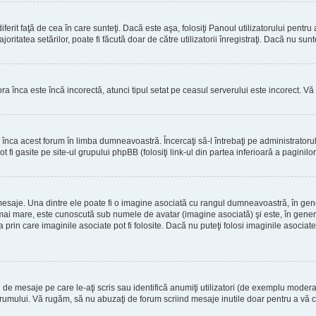
erit faţă de cea în care sunteţi. Dacă este aşa, folosiţi Panoul utilizatorului pentru
oritatea setărilor, poate fi făcută doar de către utilizatorii înregistraţi. Dacă nu sun
ora înca este încă incorectă, atunci tipul setat pe ceasul serverului este incorect. 
înca acest forum în limba dumneavoastră. Încercaţi să-l întrebaţi pe administrator
t fi gasite pe site-ul grupului phpBB (folosiţi link-ul din partea inferioară a paginilo
mesaje. Una dintre ele poate fi o imagine asociată cu rangul dumneavoastră, în gen
mai mare, este cunoscută sub numele de avatar (imagine asociată) şi este, în general
prin care imaginile asociate pot fi folosite. Dacă nu puteţi folosi imaginile asociate,
 mesaje pe care le-aţi scris sau identifică anumiţi utilizatori (de exemplu moderato
orumului. Vă rugăm, să nu abuzaţi de forum scriind mesaje inutile doar pentru a vă cr