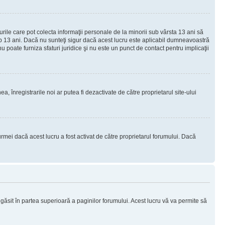
urile care pot colecta informaţii personale de la minorii sub vârsta 13 ani să
sub 13 ani. Dacă nu sunteţi sigur dacă acest lucru este aplicabil dumneavoastră
nu poate furniza sfaturi juridice şi nu este un punct de contact pentru implicaţii
ea, înregistrarile noi ar putea fi dezactivate de către proprietarul site-ului
rmei dacă acest lucru a fost activat de către proprietarul forumului. Dacă
i găsit în partea superioară a paginilor forumului. Acest lucru vă va permite să