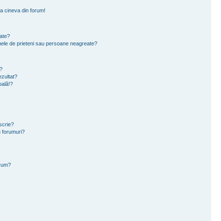
a cineva din forum!
eate?
e mele de prieteni sau persoane neagreate?
?
zultat?
oală!?
scrie?
 forumuri?
orum?