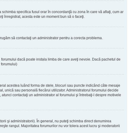
 a schimba specifica fusul orar în concordanţă cu zona în care vă aflaţi, cum ar
teţi înregistrat, acesta este un moment bun să o faceţi.
Vă rugăm să contactaţi un administrator pentru a corecta problema.
ul forumului dacă poate instala limba de care aveţi nevoie. Dacă pachetul de
r forumului)
eral acestea luând forma de stele, blocuri sau puncte indicând câte mesaje
, unică sau personală fiecărui utilizator. Administratorul forumului decide
 atunci contactaţi un administrator al forumului şi întrebaţi-l despre motivele
rii şi administratorii). În general, nu puteţi schimba direct denumirea
eşte rangul. Majoritatea forumurilor nu vor tolera acest lucru şi moderatorii