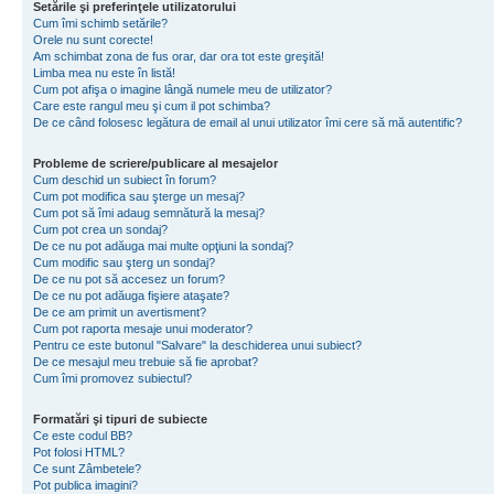
Setările şi preferinţele utilizatorului
Cum îmi schimb setările?
Orele nu sunt corecte!
Am schimbat zona de fus orar, dar ora tot este greşită!
Limba mea nu este în listă!
Cum pot afişa o imagine lângă numele meu de utilizator?
Care este rangul meu şi cum il pot schimba?
De ce când folosesc legătura de email al unui utilizator îmi cere să mă autentific?
Probleme de scriere/publicare al mesajelor
Cum deschid un subiect în forum?
Cum pot modifica sau şterge un mesaj?
Cum pot să îmi adaug semnătură la mesaj?
Cum pot crea un sondaj?
De ce nu pot adăuga mai multe opţiuni la sondaj?
Cum modific sau şterg un sondaj?
De ce nu pot să accesez un forum?
De ce nu pot adăuga fişiere ataşate?
De ce am primit un avertisment?
Cum pot raporta mesaje unui moderator?
Pentru ce este butonul "Salvare" la deschiderea unui subiect?
De ce mesajul meu trebuie să fie aprobat?
Cum îmi promovez subiectul?
Formatări şi tipuri de subiecte
Ce este codul BB?
Pot folosi HTML?
Ce sunt Zâmbetele?
Pot publica imagini?