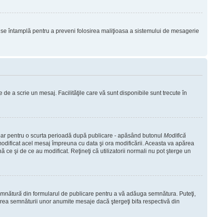
lucru se întamplă pentru a preveni folosirea maliţioasa a sistemului de mesagerie
 de a scrie un mesaj. Facilităţile care vă sunt disponibile sunt trecute în
 doar pentru o scurta perioadă după publicare - apăsând butonul
Modifică
 modificat acel mesaj împreuna cu data şi ora modificării. Aceasta va apărea
e şi de ce au modificat. Reţineţi că utilizatorii normali nu pot şterge un
emnătură
din formularul de publicare pentru a vă adăuga semnătura. Puteţi,
rea semnăturii unor anumite mesaje dacă ştergeţi bifa respectivă din