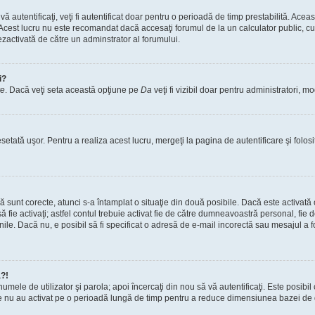
vă autentificaţi, veţi fi autentificat doar pentru o perioadă de timp prestabilită. A
. Acest lucru nu este recomandat dacă accesaţi forumul de la un calculator public, cum 
ezactivată de către un adminstrator al forumului.
i?
re
. Dacă veţi seta această opţiune pe
Da
veţi fi vizibil doar pentru administratori, 
setată uşor. Pentru a realiza acest lucru, mergeţi la pagina de autentificare şi folosi
acă sunt corecte, atunci s-a întamplat o situaţie din două posibile. Dacă este activată
 să fie activaţi; astfel contul trebuie activat fie de către dumneavoastră personal, fie
iunile. Dacă nu, e posibil să fi specificat o adresă de e-mail incorectă sau mesajul a
a?!
a numele de utilizator şi parola; apoi încercaţi din nou să vă autentificaţi. Este posib
re nu au activat pe o perioadă lungă de timp pentru a reduce dimensiunea bazei de dat