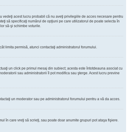
 vedeţi acest lucru probabil că nu aveţi privilegiile de acces necesare pentru
teţi să specificaţi numărul de opţiuni pe care utilizatorul de poate selecta în
lor să-şi schimbe voturile.
ât limita permisă, atunci contactaţi administratorul forumului.
ctuaţi un click pe primul mesaj din subiect; acesta este întotdeauna asociat cu
oderatorii sau administratorii îl pot modifica sau şterge. Acest lucru previne
 Contactaţi un moderator sau pe administratorul forumului pentru a vă da acces.
ul în care vreţi să scrieţi, sau poate doar anumite grupuri pot ataşa fişiere.