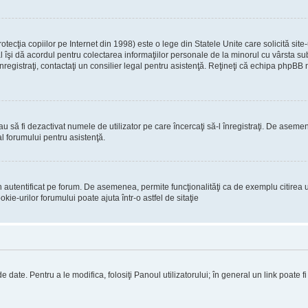
ecţia copiilor pe Internet din 1998) este o lege din Statele Unite care solicită site-
gal îşi dă acordul pentru colectarea informaţiilor personale de la minorul cu vârsta 
 înregistraţi, contactaţi un consilier legal pentru asistenţă. Reţineţi că echipa phpBB 
 sau să fi dezactivat numele de utilizator pe care încercaţi să-l înregistraţi. De asemen
al forumului pentru asistenţă.
 autentificat pe forum. De asemenea, permite funcţionalităţi ca de exemplu citirea u
ie-urilor forumului poate ajuta într-o astfel de sitaţie
 date. Pentru a le modifica, folosiţi Panoul utilizatorului; în general un link poate f