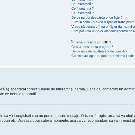
Ce înseamnă?
Ce înseamnă ?
Ce înseamnă ?
De ce nu pot descărca orice fişier?
Cum şi cand voi avea disponibil trafic pent
Vreau să descarc încă un fişier dar nu mi-a
Cum pot vota un fişier disponibil pentru de
Întrebări despre phpBB 3
Cine a scris acest program?
De ce nu este facilitatea X disponibilă?
Cu cine iau legatura pentru probleme juridi
ă aţi specificat corect numele de utilizator şi parola. Dacă da, contactaţi un administ
are ce trebuie reparată.
să vă înregistraţi sau nu pentru a scrie mesaje. Oricum, înregistrarea vă va oferi ac
 în grupuri etc. Durează doar câteva momente, aşa că vă recomandăm să vă înregistraţ