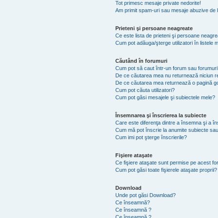
Tot primesc mesaje private nedorite!
Am primit spam-uri sau mesaje abuzive de l
Prieteni şi persoane neagreate
Ce este lista de prieteni şi persoane neagr
Cum pot adăuga/şterge utilizatori în listel
Căutând în forumuri
Cum pot să caut într-un forum sau forumuri
De ce căutarea mea nu returnează niciun re
De ce căutarea mea returnează o pagină g
Cum pot căuta utilizatori?
Cum pot găsi mesajele şi subiectele mele?
Însemnarea şi înscrierea la subiecte
Care este diferenţa dintre a însemna şi a în
Cum mă pot înscrie la anumite subiecte sau
Cum imi pot şterge înscrierile?
Fişiere ataşate
Ce fişiere ataşate sunt permise pe acest f
Cum pot găsi toate fişierele ataşate proprii?
Download
Unde pot găsi Download?
Ce înseamnă?
Ce înseamnă ?
Ce înseamnă ?