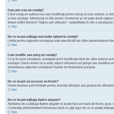
Sus
Cum pot crea un sondaj?
Când creaţi un subiect nou sau modificaţi primul mesaj al unui subiect, ar tre
a crea sondaje. Introduceţi un titlu pentru chestionar şi cel puţin două opţiuni
timpul votării folosind “Opţiuni per utilizator”, valabilitatea în zile a sondaju
Sus
De ce nu pot adăuga mai multe opţiuni la sondaj?
Limita pentru opţiunile sondajului este specificată de către administratorul fo
Sus
Cum modific sau şterg un sondaj?
Ca şi în cazul mesajelor, sondajele pot fi modificate doar de către autorul ac
sondajul. Dacă nimeni nu a votat, atunci utilizatorii pot şterge sau modifica or
schimbarea opţiunilor sondajului înainte de finalizarea acestuia.
Sus
De ce nu pot să accesez un forum?
Unele forumuri pot fi limitate pentru anumiţi utilizatori sau grupuri de utiliza
Sus
De ce nu pot adăuga fişiere ataşate?
Abilitatea de a adăuga fişiere ataşate se poate face pe bază de forum, grup, sau
Contactaţi administratorul forumului dacă nu ştiţi sigur de ce nu puteţi adăuga 
Sus