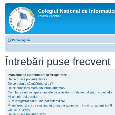
Colegiul National de Informati
Forumul vianistilor
Prima pagină
Întrebări puse frecvent
Probleme de autentificare şi înregistrare
De ce nu mă pot autentifica?
De ce trebuie să mă înregistrez?
De ce sunt scos afară din forum automat?
Cum fac să nu îmi apară numele de utilizator în lista de utilizatori conectaţi?
Mi-am pierdut parola!
Sunt înregistrat dar nu mă pot autentifica!
M-am înregistrat cu ceva timp în urmă dar acum nu mă mai pot autentifica?!
Ce este COPPA?
De ce nu mă pot înregistra?