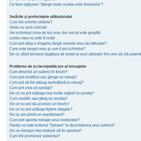
Ce face opţiunea “Şterge toate cookie-urile forumului”?
Setările şi preferinţele utilizatorului
Cum îmi schimb setările?
Orele nu sunt corecte!
Am schimbat zona de fus orar, dar ora tot este greşită!
Limba mea nu este în listă!
Cum pot afişa o imagine lângă numele meu de utilizator?
Care este rangul meu şi cum il pot schimba?
De ce când folosesc legătura de email al unui utilizator îmi cere să mă autenti
Probleme de scriere/publicare al mesajelor
Cum deschid un subiect în forum?
Cum pot modifica sau şterge un mesaj?
Cum pot să îmi adaug semnătură la mesaj?
Cum pot crea un sondaj?
De ce nu pot adăuga mai multe opţiuni la sondaj?
Cum modific sau şterg un sondaj?
De ce nu pot să accesez un forum?
De ce nu pot adăuga fişiere ataşate?
De ce am primit un avertisment?
Cum pot raporta mesaje unui moderator?
Pentru ce este butonul "Salvare" la deschiderea unui subiect?
De ce mesajul meu trebuie să fie aprobat?
Cum îmi promovez subiectul?