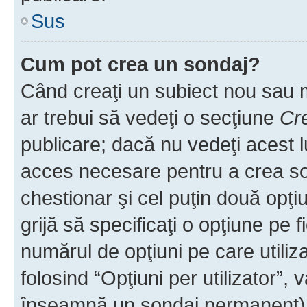
Sus
Cum pot crea un sondaj?
Când creaţi un subiect nou sau mo
ar trebui să vedeţi o secţiune
Cr
publicare; dacă nu vedeţi acest lu
acces necesare pentru a crea son
chestionar şi cel puţin două opţ
grijă să specificaţi o opţiune pe f
numărul de opţiuni pe care utiliza
folosind “Opţiuni per utilizator”, v
înseamnă un sondaj permanent) ş