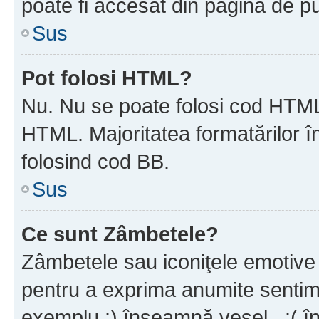
poate fi accesat din pagina de pu
Sus
Pot folosi HTML?
Nu. Nu se poate folosi cod HTML 
HTML. Majoritatea formatărilor î
folosind cod BB.
Sus
Ce sunt Zâmbetele?
Zâmbetele sau iconiţele emotive s
pentru a exprima anumite sentim
exemplu :) înseamnă vesel , :( î