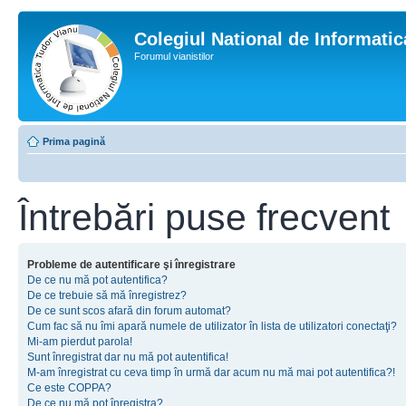
Colegiul National de Informati
Forumul vianistilor
Prima pagină
Întrebări puse frecvent
Probleme de autentificare şi înregistrare
De ce nu mă pot autentifica?
De ce trebuie să mă înregistrez?
De ce sunt scos afară din forum automat?
Cum fac să nu îmi apară numele de utilizator în lista de utilizatori conectaţi?
Mi-am pierdut parola!
Sunt înregistrat dar nu mă pot autentifica!
M-am înregistrat cu ceva timp în urmă dar acum nu mă mai pot autentifica?!
Ce este COPPA?
De ce nu mă pot înregistra?