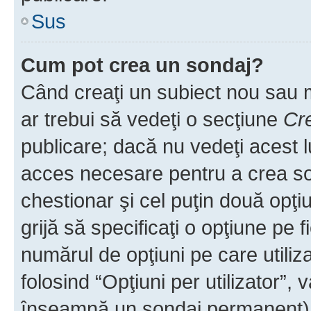
Sus
Cum pot crea un sondaj?
Când creaţi un subiect nou sau mo
ar trebui să vedeţi o secţiune
Cr
publicare; dacă nu vedeţi acest lu
acces necesare pentru a crea son
chestionar şi cel puţin două opţ
grijă să specificaţi o opţiune pe f
numărul de opţiuni pe care utiliza
folosind “Opţiuni per utilizator”, v
înseamnă un sondaj permanent) ş