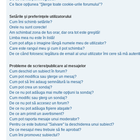
Ce face opţiunea “Şterge toate cookie-urile forumului”?
Setările şi preferinţele utilizatorului
Cum îmi schimb setările?
Orele nu sunt corecte!
Am schimbat zona de fus orar, dar ora tot este greşită!
Limba mea nu este în listă!
Cum pot afişa o imagine lângă numele meu de utilizator?
Care este rangul meu şi cum il pot schimba?
De ce când folosesc legătura de email al unui utilizator îmi cere să mă autenti
Probleme de scriere/publicare al mesajelor
Cum deschid un subiect în forum?
Cum pot modifica sau şterge un mesaj?
Cum pot să îmi adaug semnătură la mesaj?
Cum pot crea un sondaj?
De ce nu pot adăuga mai multe opţiuni la sondaj?
Cum modific sau şterg un sondaj?
De ce nu pot să accesez un forum?
De ce nu pot adăuga fişiere ataşate?
De ce am primit un avertisment?
Cum pot raporta mesaje unui moderator?
Pentru ce este butonul "Salvare" la deschiderea unui subiect?
De ce mesajul meu trebuie să fie aprobat?
Cum îmi promovez subiectul?