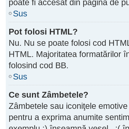
poate fi accesat din pagina de pu
Sus
Pot folosi HTML?
Nu. Nu se poate folosi cod HTML 
HTML. Majoritatea formatărilor î
folosind cod BB.
Sus
Ce sunt Zâmbetele?
Zâmbetele sau iconiţele emotive s
pentru a exprima anumite sentim
exemplu :) înseamnă vesel , :( î