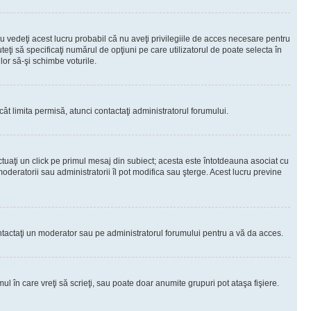
 vedeţi acest lucru probabil că nu aveţi privilegiile de acces necesare pentru
teţi să specificaţi numărul de opţiuni pe care utilizatorul de poate selecta în
lor să-şi schimbe voturile.
ât limita permisă, atunci contactaţi administratorul forumului.
ctuaţi un click pe primul mesaj din subiect; acesta este întotdeauna asociat cu
oderatorii sau administratorii îl pot modifica sau şterge. Acest lucru previne
 Contactaţi un moderator sau pe administratorul forumului pentru a vă da acces.
ul în care vreţi să scrieţi, sau poate doar anumite grupuri pot ataşa fişiere.