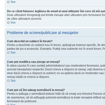
Sus
De ce când folosesc legătura de email al unui utilizator îmi cere să mă aut
Doar utilizatorii înregistraţi pot trimite mesaje altor utilizatori prin formular
de către utilizatorii anonimi.
Sus
Probleme de scriere/publicare al mesajelor
Cum deschid un subiect în forum?
Pentru a deschide un subiect nou în forum, apăsaţi pe butonul specific, fie din f
partea de jos a ecranului. Exemplu: Puteţi crea subiecte noi în acest forum, Pu
Sus
Cum pot modifica sau şterge un mesaj?
În afara cazului în care sunteţi administratorul sau moderatorul forumului, p
asociat mesajulului respectiv. Dacă cineva a răspuns la mesaj, veţi observa o 
doar dacă cineva a răspuns la subiect; nu va apărea dacă un moderator sau admi
mesaj odată ce cineva a răspuns.
Sus
Cum pot să îmi adaug semnătură la mesaj?
Pentru a adăuga o semnătură trebuie întâi să vă creaţi una folosind Panoul uti
de asemenea, să vă adăugaţi automat semnătura la toate mesajele bifând opţiu
formularul de publicare.