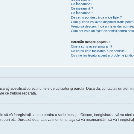
Ce înseamnă?
Ce înseamnă ?
Ce înseamnă ?
De ce nu pot descărca orice fişier?
Cum şi cand voi avea disponibil trafic pent
Vreau să descarc încă un fişier dar nu mi-a
Cum pot vota un fişier disponibil pentru de
Întrebări despre phpBB 3
Cine a scris acest program?
De ce nu este facilitatea X disponibilă?
Cu cine iau legatura pentru probleme juridi
ă aţi specificat corect numele de utilizator şi parola. Dacă da, contactaţi un administ
are ce trebuie reparată.
să vă înregistraţi sau nu pentru a scrie mesaje. Oricum, înregistrarea vă va oferi ac
 în grupuri etc. Durează doar câteva momente, aşa că vă recomandăm să vă înregistraţ