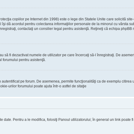
ecţia copiilor pe Internet din 1998) este o lege din Statele Unite care solicită site-
gal îşi dă acordul pentru colectarea informaţiilor personale de la minorul cu vârsta 
 înregistraţi, contactaţi un consilier legal pentru asistenţă. Reţineţi că echipa phpBB 
 sau să fi dezactivat numele de utilizator pe care încercaţi să-l înregistraţi. De asemen
al forumului pentru asistenţă.
 autentificat pe forum. De asemenea, permite funcţionalităţi ca de exemplu citirea u
ie-urilor forumului poate ajuta într-o astfel de sitaţie
 date. Pentru a le modifica, folosiţi Panoul utilizatorului; în general un link poate f