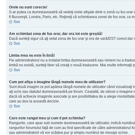
Orele nu sunt corecte!
S-ar putea ca dumneavoastră să vedeţi orele afişate dintr-o zonă cu fus orar dif
fi Bucureşti, Londra, Paris, etc. Reţineţi că schimbarea zonei de fus orar, ca maj
Sus
Am schimbat zona de fus orar, dar ora tot este greşită!
Dacă sunteţi sigur că aţi setat zona de fus orar şi ora de vară/DST corect dar 
Sus
Limba mea nu este în listă!
Fie administratorul nu a instalat limba dumneavoastră sau nimeni nu a tradus 
limbă nu există, sunteţi liber să creaţi o nouă traducere. Mai multe informaţii po
Sus
Cum pot afişa o imagine lângă numele meu de utilizator?
Sunt două imagini ce pot apărea lângă numele de utilizator când vizualizaţi 
aţi scris sau statutul dumneavoastră pe forum. Cealaltă, de obicei o imagine 
dacă să activeze imaginile asociate şi are posibilitatea de a alege modalitatea 
care au dus la această decizie.
Sus
Care este rangul meu şi cum il pot schimba?
Rangurile, care apar sub numele dumneavoastră de utilizator, indică numărul de
rangurilor forumului faţă de cum au fost specificate de către administratorul f
sau administratorii vă vor scădea pur şi simplu numărul de mesaje scrise.