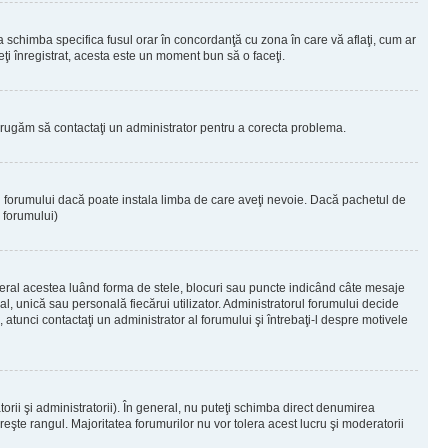
 a schimba specifica fusul orar în concordanţă cu zona în care vă aflaţi, cum ar
teţi înregistrat, acesta este un moment bun să o faceţi.
Vă rugăm să contactaţi un administrator pentru a corecta problema.
ul forumului dacă poate instala limba de care aveţi nevoie. Dacă pachetul de
r forumului)
eral acestea luând forma de stele, blocuri sau puncte indicând câte mesaje
, unică sau personală fiecărui utilizator. Administratorul forumului decide
 atunci contactaţi un administrator al forumului şi întrebaţi-l despre motivele
rii şi administratorii). În general, nu puteţi schimba direct denumirea
eşte rangul. Majoritatea forumurilor nu vor tolera acest lucru şi moderatorii