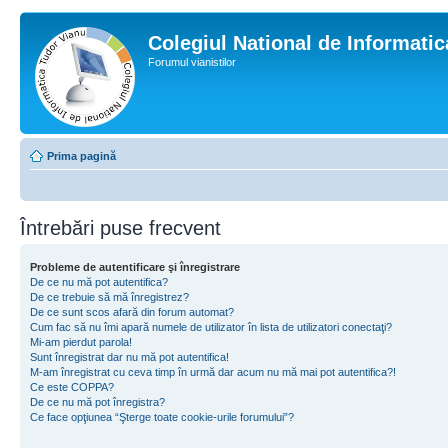
Colegiul National de Informati
Forumul vianistilor
Prima pagină
Întrebări puse frecvent
Probleme de autentificare şi înregistrare
De ce nu mă pot autentifica?
De ce trebuie să mă înregistrez?
De ce sunt scos afară din forum automat?
Cum fac să nu îmi apară numele de utilizator în lista de utilizatori conectaţi?
Mi-am pierdut parola!
Sunt înregistrat dar nu mă pot autentifica!
M-am înregistrat cu ceva timp în urmă dar acum nu mă mai pot autentifica?!
Ce este COPPA?
De ce nu mă pot înregistra?
Ce face opţiunea “Şterge toate cookie-urile forumului”?