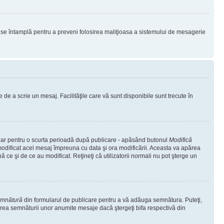
lucru se întamplă pentru a preveni folosirea maliţioasa a sistemului de mesagerie
 de a scrie un mesaj. Facilităţile care vă sunt disponibile sunt trecute în
 doar pentru o scurta perioadă după publicare - apăsând butonul
Modifică
 modificat acel mesaj împreuna cu data şi ora modificării. Aceasta va apărea
e şi de ce au modificat. Reţineţi că utilizatorii normali nu pot şterge un
emnătură
din formularul de publicare pentru a vă adăuga semnătura. Puteţi,
rea semnăturii unor anumite mesaje dacă ştergeţi bifa respectivă din