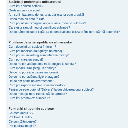
Setările şi preferinţele utilizatorului
Cum îmi schimb setările?
Orele nu sunt corecte!
Am schimbat zona de fus orar, dar ora tot este greşită!
Limba mea nu este în listă!
Cum pot afişa o imagine lângă numele meu de utilizator?
Care este rangul meu şi cum il pot schimba?
De ce când folosesc legătura de email al unui utilizator îmi cere să mă autentific?
Probleme de scriere/publicare al mesajelor
Cum deschid un subiect în forum?
Cum pot modifica sau şterge un mesaj?
Cum pot să îmi adaug semnătură la mesaj?
Cum pot crea un sondaj?
De ce nu pot adăuga mai multe opţiuni la sondaj?
Cum modific sau şterg un sondaj?
De ce nu pot să accesez un forum?
De ce nu pot adăuga fişiere ataşate?
De ce am primit un avertisment?
Cum pot raporta mesaje unui moderator?
Pentru ce este butonul "Salvare" la deschiderea unui subiect?
De ce mesajul meu trebuie să fie aprobat?
Cum îmi promovez subiectul?
Formatări şi tipuri de subiecte
Ce este codul BB?
Pot folosi HTML?
Ce sunt Zâmbetele?
Pot publica imagini?