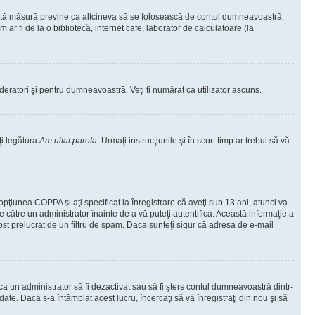
ceastă măsură previne ca altcineva să se folosească de contul dumneavoastră.
ar fi de la o bibliotecă, internet cafe, laborator de calculatoare (la
moderatori şi pentru dumneavoastră. Veţi fi numărat ca utilizator ascuns.
ţi legătura
Am uitat parola
. Urmaţi instrucţiunile şi în scurt timp ar trebui să vă
 opţiunea COPPA şi aţi specificat la înregistrare că aveţi sub 13 ani, atunci va
 de către un administrator înainte de a vă puteţi autentifica. Această informaţie a
 fost prelucrat de un filtru de spam. Daca sunteţi sigur că adresa de e-mail
il ca un administrator să fi dezactivat sau să fi şters contul dumneavoastră dintr-
e. Dacă s-a întâmplat acest lucru, încercaţi să vă înregistraţi din nou şi să