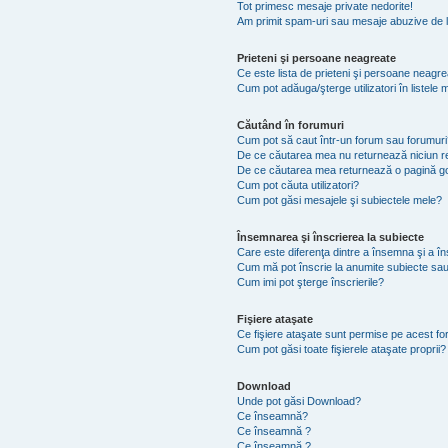
Tot primesc mesaje private nedorite!
Am primit spam-uri sau mesaje abuzive de l
Prieteni şi persoane neagreate
Ce este lista de prieteni şi persoane neagr
Cum pot adăuga/şterge utilizatori în listel
Căutând în forumuri
Cum pot să caut într-un forum sau forumuri
De ce căutarea mea nu returnează niciun re
De ce căutarea mea returnează o pagină g
Cum pot căuta utilizatori?
Cum pot găsi mesajele şi subiectele mele?
Însemnarea şi înscrierea la subiecte
Care este diferenţa dintre a însemna şi a în
Cum mă pot înscrie la anumite subiecte sau
Cum imi pot şterge înscrierile?
Fişiere ataşate
Ce fişiere ataşate sunt permise pe acest f
Cum pot găsi toate fişierele ataşate proprii?
Download
Unde pot găsi Download?
Ce înseamnă?
Ce înseamnă ?
Ce înseamnă ?