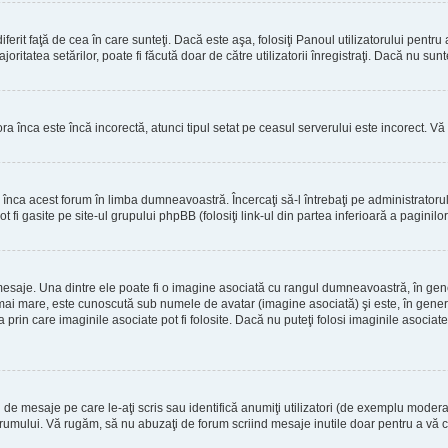
erit faţă de cea în care sunteţi. Dacă este aşa, folosiţi Panoul utilizatorului pentru
oritatea setărilor, poate fi făcută doar de către utilizatorii înregistraţi. Dacă nu sun
ora înca este încă incorectă, atunci tipul setat pe ceasul serverului este incorect. 
înca acest forum în limba dumneavoastră. Încercaţi să-l întrebaţi pe administrator
t fi gasite pe site-ul grupului phpBB (folosiţi link-ul din partea inferioară a paginilo
mesaje. Una dintre ele poate fi o imagine asociată cu rangul dumneavoastră, în gen
mai mare, este cunoscută sub numele de avatar (imagine asociată) şi este, în general
prin care imaginile asociate pot fi folosite. Dacă nu puteţi folosi imaginile asociate,
 mesaje pe care le-aţi scris sau identifică anumiţi utilizatori (de exemplu moderato
orumului. Vă rugăm, să nu abuzaţi de forum scriind mesaje inutile doar pentru a vă cr