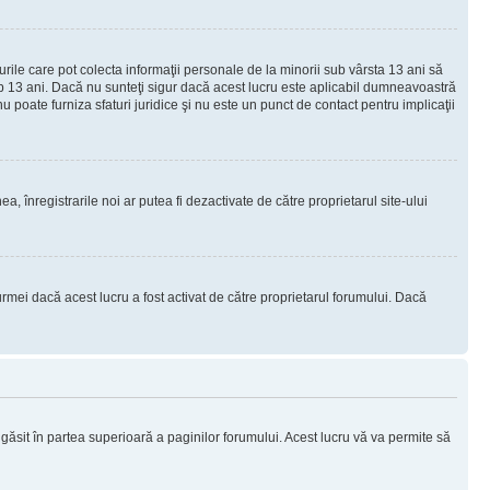
urile care pot colecta informaţii personale de la minorii sub vârsta 13 ani să
sub 13 ani. Dacă nu sunteţi sigur dacă acest lucru este aplicabil dumneavoastră
nu poate furniza sfaturi juridice şi nu este un punct de contact pentru implicaţii
ea, înregistrarile noi ar putea fi dezactivate de către proprietarul site-ului
rmei dacă acest lucru a fost activat de către proprietarul forumului. Dacă
i găsit în partea superioară a paginilor forumului. Acest lucru vă va permite să