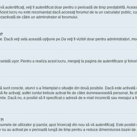
vă autentificaţi, veţi fi autentificat doar pentru o perioadă de timp prestabilită. A
. Acest lucru nu este recomandat dacă accesaţi forumul de la un calculator public, cum 
ezactivată de către un adminstrator al forumului.
i?
re
. Dacă veţi seta această opţiune pe
Da
veţi fi vizibil doar pentru administratori, 
setată uşor. Pentru a realiza acest lucru, mergeţi la pagina de autentificare şi folosi
acă sunt corecte, atunci s-a întamplat o situaţie din două posibile. Dacă este activată
 să fie activaţi; astfel contul trebuie activat fie de către dumneavoastră personal, fie
iunile. Dacă nu, e posibil să fi specificat o adresă de e-mail incorectă sau mesajul a
a?!
a numele de utilizator şi parola; apoi încercaţi din nou să vă autentificaţi. Este posib
re nu au activat pe o perioadă lungă de timp pentru a reduce dimensiunea bazei de dat