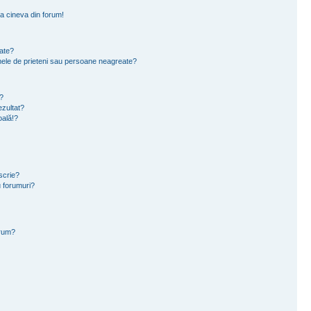
a cineva din forum!
eate?
e mele de prieteni sau persoane neagreate?
?
zultat?
oală!?
scrie?
 forumuri?
orum?