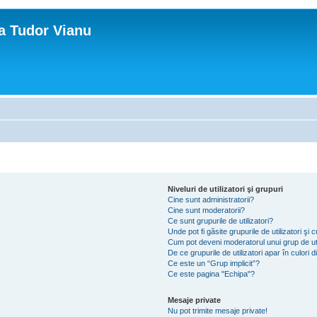
ca Tudor Vianu
Niveluri de utilizatori şi grupuri
Cine sunt administratorii?
Cine sunt moderatorii?
Ce sunt grupurile de utilizatori?
Unde pot fi găsite grupurile de utilizatori ş
Cum pot deveni moderatorul unui grup de uti
De ce grupurile de utilizatori apar în culori di
Ce este un “Grup implicit”?
Ce este pagina "Echipa"?
Mesaje private
Nu pot trimite mesaje private!