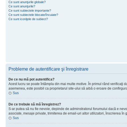
Ce sunt anunţurile globale?
Ce sunt anunţurile?
Ce sunt subiectele importante?
Ce sunt subiectele blocate/încuiate?
Ce sunt iconiţele de subiect?
Probleme de autentificare şi înregistrare
De ce nu mă pot autentifica?
Acest lucru se poate întâmpla din mai multe motive. În primul rând verificaţi dac
asemenea, este posibil ca proprietarul site-ului să aibă o eroare de confirgur
Sus
De ce trebuie să mă înregistrez?
S-ar putea să nu fie nevoie, depinde de adminstratorul forumului dacă e nevoie 
asociate, mesaje private, trimiterea de email-uri altor utilizatori, înscrierea
Sus