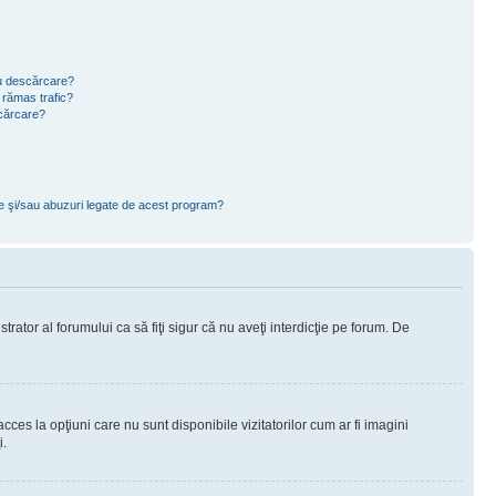
ru descărcare?
 rămas trafic?
scărcare?
ce şi/sau abuzuri legate de acest program?
rator al forumului ca să fiţi sigur că nu aveţi interdicţie pe forum. De
ces la opţiuni care nu sunt disponibile vizitatorilor cum ar fi imagini
i.