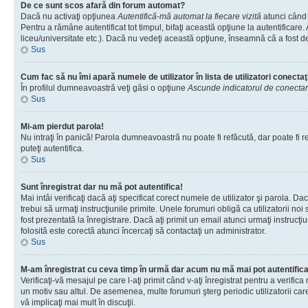
De ce sunt scos afară din forum automat?
Dacă nu activaţi opţiunea
Autentifică-mă automat la fiecare vizită
atunci când 
Pentru a rămâne autentificat tot timpul, bifaţi această opţiune la autentificare
liceu/universitate etc.). Dacă nu vedeţi această opţiune, înseamnă că a fost d
Sus
Cum fac să nu îmi apară numele de utilizator în lista de utilizatori conectaţ
În profilul dumneavoastră veţi găsi o opţiune
Ascunde indicatorul de conecta
Sus
Mi-am pierdut parola!
Nu intraţi în panică! Parola dumneavoastră nu poate fi refăcută, dar poate fi re
puteţi autentifica.
Sus
Sunt înregistrat dar nu mă pot autentifica!
Mai intâi verificaţi dacă aţi specificat corect numele de utilizator şi parola. D
trebui să urmaţi instrucţiunile primite. Unele forumuri obligă ca utilizatorii noi
fost prezentată la înregistrare. Dacă aţi primit un email atunci urmaţi instrucţ
folosită este corectă atunci încercaţi să contactaţi un administrator.
Sus
M-am înregistrat cu ceva timp în urmă dar acum nu mă mai pot autentific
Verificaţi-vă mesajul pe care l-aţi primit când v-aţi înregistrat pentru a verific
un motiv sau altul. De asemenea, multe forumuri şterg periodic utilizatorii ca
vă implicaţi mai mult în discuţii.