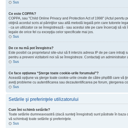
Sus
Ce este COPPA?
COPPA, sau "Child Online Privacy and Protection Act of 1998" (Actul penrtu prot
obţină acordul scris al părinţilor sau altă metodă legală prin care tutorele le
- ca un utilizator ce se înregistrează - sau acestui site pe care încercaţi să vă
legale de orice fel cu excepţia celor specificate mai jos.
Sus
De ce nu mă pot înregistra?
Este posibil ca proprietarul site-ului să fi interzis adresa IP de pe care intraţi
pentru a preveni vizitatorii noi să se înregistreze. Contactaţi un administrator 
Sus
Ce face opţiunea “Şterge toate cookie-urile forumului”?
Această opţiune va şterge toate cookie-urile create de către phpBB care vă ţin
aveţi probleme cu autentificarea sau dezautentificarea pe forum, ştergerea cook
Sus
Setările şi preferinţele utilizatorului
Cum îmi schimb setările?
Toate setările dumneavoastră (dacă sunteţi înregistrat) sunt păstrate în baza de
vă schimbaţi toate setările şi preferinţele.
Sus