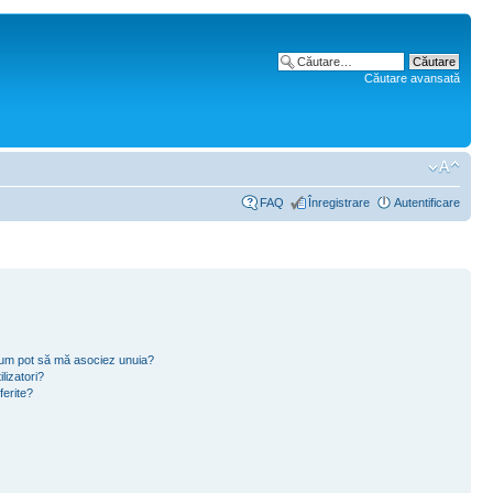
Căutare avansată
FAQ
Înregistrare
Autentificare
i cum pot să mă asociez unuia?
lizatori?
ferite?