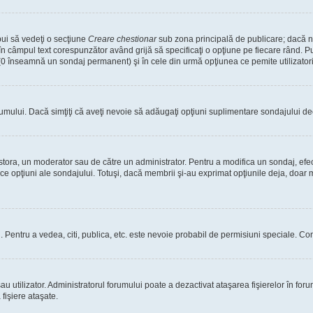
bui să vedeţi o secţiune
Creare chestionar
sub zona principală de publicare; dacă nu
 în câmpul text corespunzător având grijă să specificaţi o opţiune pe fiecare rând. Pu
lui (0 înseamnă un sondaj permanent) şi în cele din urmă opţiunea ce pemite utilizatori
rumului. Dacă simţiţi că aveţi nevoie să adăugaţi opţiuni suplimentare sondajului dec
estora, un moderator sau de către un administrator. Pentru a modifica un sondaj, efe
ice opţiuni ale sondajului. Totuşi, dacă membrii şi-au exprimat opţiunile deja, doar m
tori. Pentru a vedea, citi, publica, etc. este nevoie probabil de permisiuni speciale.
 utilizator. Administratorul forumului poate a dezactivat ataşarea fişierelor în forum
fişiere ataşate.