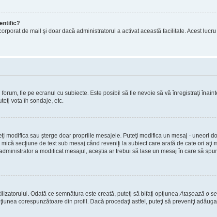
entific?
ul încorporat de mail şi doar dacă administratorul a activat această facilitate. Acest 
orum, fie pe ecranul cu subiecte. Este posibil să fie nevoie să vă înregistraţi înainte
teţi vota în sondaje, etc.
uteţi modifica sau şterge doar propriile mesajele. Puteţi modifica un mesaj - uneori
mică secţiune de text sub mesaj când reveniţi la subiect care arată de cate ori aţi
nistrator a modificat mesajul, aceştia ar trebui să lase un mesaj în care să spună c
lizatorului. Odată ce semnătura este creată, puteţi să bifaţi opţiunea
Ataşează o s
nea corespunzătoare din profil. Dacă procedaţi astfel, puteţi să preveniţi adăuga