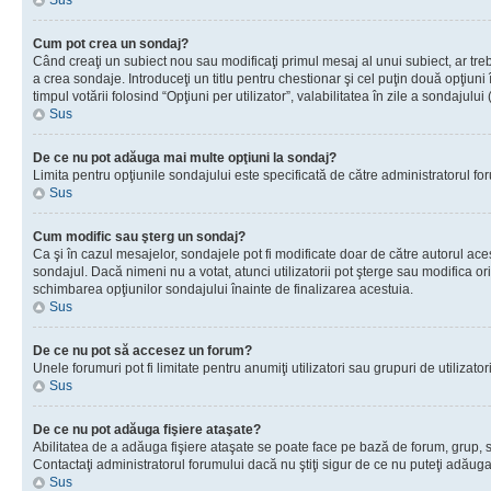
Sus
Cum pot crea un sondaj?
Când creaţi un subiect nou sau modificaţi primul mesaj al unui subiect, ar tre
a crea sondaje. Introduceţi un titlu pentru chestionar şi cel puţin două opţiuni
timpul votării folosind “Opţiuni per utilizator”, valabilitatea în zile a sondaju
Sus
De ce nu pot adăuga mai multe opţiuni la sondaj?
Limita pentru opţiunile sondajului este specificată de către administratorul fo
Sus
Cum modific sau şterg un sondaj?
Ca şi în cazul mesajelor, sondajele pot fi modificate doar de către autorul ac
sondajul. Dacă nimeni nu a votat, atunci utilizatorii pot şterge sau modifica or
schimbarea opţiunilor sondajului înainte de finalizarea acestuia.
Sus
De ce nu pot să accesez un forum?
Unele forumuri pot fi limitate pentru anumiţi utilizatori sau grupuri de utiliza
Sus
De ce nu pot adăuga fişiere ataşate?
Abilitatea de a adăuga fişiere ataşate se poate face pe bază de forum, grup, sau
Contactaţi administratorul forumului dacă nu ştiţi sigur de ce nu puteţi adăuga 
Sus