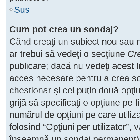
Sus
Cum pot crea un sondaj?
Când creaţi un subiect nou sau mo
ar trebui să vedeţi o secţiune
Cr
publicare; dacă nu vedeţi acest lu
acces necesare pentru a crea son
chestionar şi cel puţin două opţ
grijă să specificaţi o opţiune pe f
numărul de opţiuni pe care utiliza
folosind “Opţiuni per utilizator”, v
înseamnă un sondaj permanent) ş