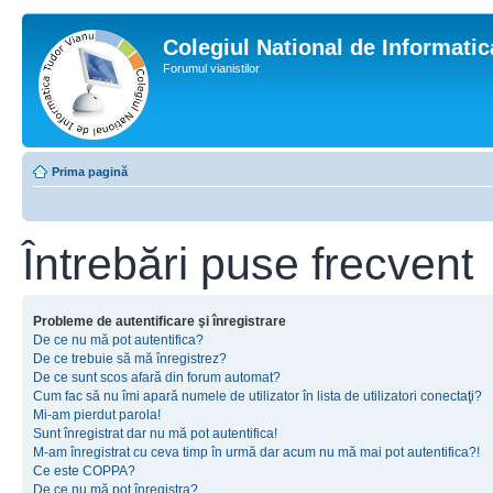
Colegiul National de Informati
Forumul vianistilor
Prima pagină
Întrebări puse frecvent
Probleme de autentificare şi înregistrare
De ce nu mă pot autentifica?
De ce trebuie să mă înregistrez?
De ce sunt scos afară din forum automat?
Cum fac să nu îmi apară numele de utilizator în lista de utilizatori conectaţi?
Mi-am pierdut parola!
Sunt înregistrat dar nu mă pot autentifica!
M-am înregistrat cu ceva timp în urmă dar acum nu mă mai pot autentifica?!
Ce este COPPA?
De ce nu mă pot înregistra?