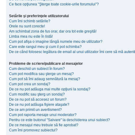
Ce face opţiunea “Şterge toate cookie-urile forumului”?
Setările şi preferinţele utilizatorului
Cum îmi schimb setările?
Orele nu sunt corecte!
Am schimbat zona de fus orar, dar ora tot este greşită!
Limba mea nu este în listă!
Cum pot afişa o imagine lângă numele meu de utilizator?
Care este rangul meu şi cum il pot schimba?
De ce când folosesc legătura de email al unui utilizator îmi cere să mă autenti
Probleme de scriere/publicare al mesajelor
Cum deschid un subiect în forum?
Cum pot modifica sau şterge un mesaj?
Cum pot să îmi adaug semnătură la mesaj?
Cum pot crea un sondaj?
De ce nu pot adăuga mai multe opţiuni la sondaj?
Cum modific sau şterg un sondaj?
De ce nu pot să accesez un forum?
De ce nu pot adăuga fişiere ataşate?
De ce am primit un avertisment?
Cum pot raporta mesaje unui moderator?
Pentru ce este butonul "Salvare" la deschiderea unui subiect?
De ce mesajul meu trebuie să fie aprobat?
Cum îmi promovez subiectul?