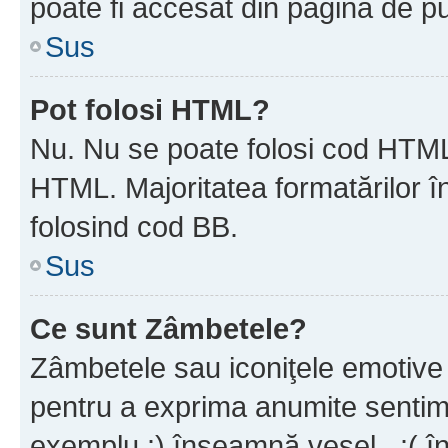
poate fi accesat din pagina de pu
Sus
Pot folosi HTML?
Nu. Nu se poate folosi cod HTML 
HTML. Majoritatea formatărilor î
folosind cod BB.
Sus
Ce sunt Zâmbetele?
Zâmbetele sau iconiţele emotive s
pentru a exprima anumite sentim
exemplu :) înseamnă vesel , :( î