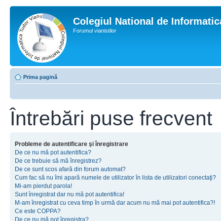
Colegiul National de Informati
Forumul vianistilor
Prima pagină
Întrebări puse frecvent
Probleme de autentificare şi înregistrare
De ce nu mă pot autentifica?
De ce trebuie să mă înregistrez?
De ce sunt scos afară din forum automat?
Cum fac să nu îmi apară numele de utilizator în lista de utilizatori conectaţi?
Mi-am pierdut parola!
Sunt înregistrat dar nu mă pot autentifica!
M-am înregistrat cu ceva timp în urmă dar acum nu mă mai pot autentifica?!
Ce este COPPA?
De ce nu mă pot înregistra?