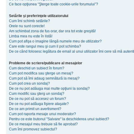
Ce face opţiunea “Şterge toate cookie-urile forumului”?
Setările şi preferinţele utilizatorului
Cum îmi schimb setările?
Orele nu sunt corecte!
Am schimbat zona de fus orar, dar ora tot este greşită!
Limba mea nu este în listă!
Cum pot afişa o imagine lângă numele meu de utilizator?
Care este rangul meu şi cum il pot schimba?
De ce când folosesc legătura de email al unui utilizator îmi cere să mă autenti
Probleme de scriere/publicare al mesajelor
Cum deschid un subiect în forum?
Cum pot modifica sau şterge un mesaj?
Cum pot să îmi adaug semnătură la mesaj?
Cum pot crea un sondaj?
De ce nu pot adăuga mai multe opţiuni la sondaj?
Cum modific sau şterg un sondaj?
De ce nu pot să accesez un forum?
De ce nu pot adăuga fişiere ataşate?
De ce am primit un avertisment?
Cum pot raporta mesaje unui moderator?
Pentru ce este butonul "Salvare" la deschiderea unui subiect?
De ce mesajul meu trebuie să fie aprobat?
Cum îmi promovez subiectul?