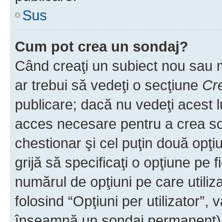
Sus
Cum pot crea un sondaj?
Când creaţi un subiect nou sau mo
ar trebui să vedeţi o secţiune
Cr
publicare; dacă nu vedeţi acest lu
acces necesare pentru a crea son
chestionar şi cel puţin două opţ
grijă să specificaţi o opţiune pe f
numărul de opţiuni pe care utiliza
folosind “Opţiuni per utilizator”, v
înseamnă un sondaj permanent) ş