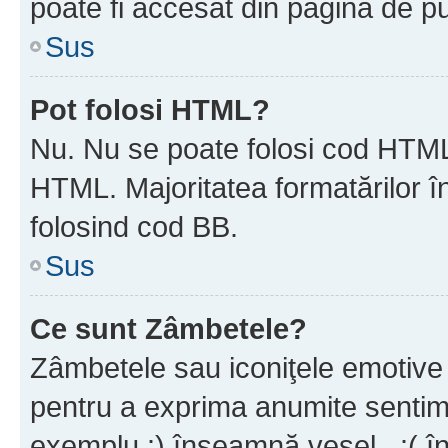
poate fi accesat din pagina de pu
Sus
Pot folosi HTML?
Nu. Nu se poate folosi cod HTML 
HTML. Majoritatea formatărilor î
folosind cod BB.
Sus
Ce sunt Zâmbetele?
Zâmbetele sau iconiţele emotive s
pentru a exprima anumite sentim
exemplu :) înseamnă vesel , :( î