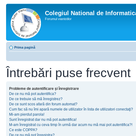
Colegiul National de Informati
Forumul vianistilor
Prima pagină
Întrebări puse frecvent
Probleme de autentificare şi înregistrare
De ce nu mă pot autentifica?
De ce trebuie să mă înregistrez?
De ce sunt scos afară din forum automat?
Cum fac să nu îmi apară numele de utilizator în lista de utilizatori conectaţi?
Mi-am pierdut parola!
Sunt înregistrat dar nu mă pot autentifica!
M-am înregistrat cu ceva timp în urmă dar acum nu mă mai pot autentifica?!
Ce este COPPA?
De ce nu mă pot înregistra?