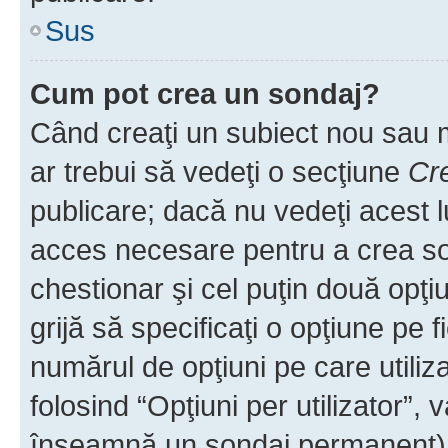
Sus
Cum pot crea un sondaj?
Când creaţi un subiect nou sau mo
ar trebui să vedeţi o secţiune
Cr
publicare; dacă nu vedeţi acest lu
acces necesare pentru a crea son
chestionar şi cel puţin două opţ
grijă să specificaţi o opţiune pe f
numărul de opţiuni pe care utiliza
folosind “Opţiuni per utilizator”, v
înseamnă un sondaj permanent) ş