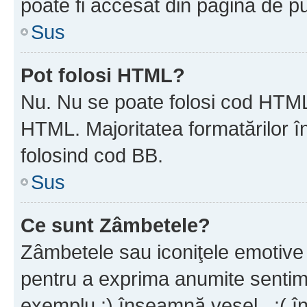
poate fi accesat din pagina de pu
Sus
Pot folosi HTML?
Nu. Nu se poate folosi cod HTML 
HTML. Majoritatea formatărilor î
folosind cod BB.
Sus
Ce sunt Zâmbetele?
Zâmbetele sau iconiţele emotive s
pentru a exprima anumite sentim
exemplu :) înseamnă vesel , :( î