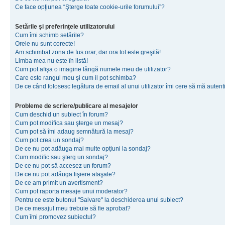
Ce face opţiunea “Şterge toate cookie-urile forumului”?
Setările şi preferinţele utilizatorului
Cum îmi schimb setările?
Orele nu sunt corecte!
Am schimbat zona de fus orar, dar ora tot este greşită!
Limba mea nu este în listă!
Cum pot afişa o imagine lângă numele meu de utilizator?
Care este rangul meu şi cum il pot schimba?
De ce când folosesc legătura de email al unui utilizator îmi cere să mă autenti
Probleme de scriere/publicare al mesajelor
Cum deschid un subiect în forum?
Cum pot modifica sau şterge un mesaj?
Cum pot să îmi adaug semnătură la mesaj?
Cum pot crea un sondaj?
De ce nu pot adăuga mai multe opţiuni la sondaj?
Cum modific sau şterg un sondaj?
De ce nu pot să accesez un forum?
De ce nu pot adăuga fişiere ataşate?
De ce am primit un avertisment?
Cum pot raporta mesaje unui moderator?
Pentru ce este butonul "Salvare" la deschiderea unui subiect?
De ce mesajul meu trebuie să fie aprobat?
Cum îmi promovez subiectul?