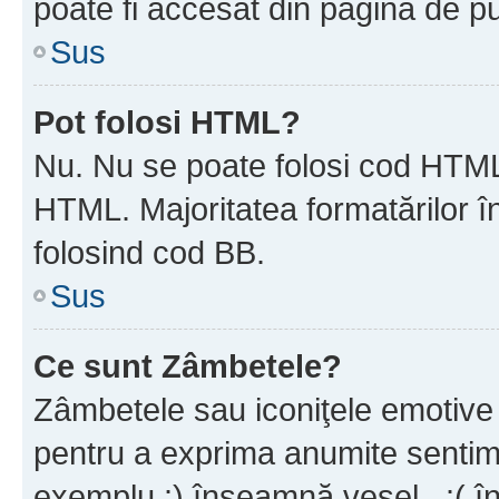
poate fi accesat din pagina de pu
Sus
Pot folosi HTML?
Nu. Nu se poate folosi cod HTML 
HTML. Majoritatea formatărilor î
folosind cod BB.
Sus
Ce sunt Zâmbetele?
Zâmbetele sau iconiţele emotive s
pentru a exprima anumite sentim
exemplu :) înseamnă vesel , :( î