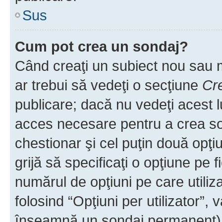
Sus
Cum pot crea un sondaj?
Când creaţi un subiect nou sau mo
ar trebui să vedeţi o secţiune
Cr
publicare; dacă nu vedeţi acest lu
acces necesare pentru a crea son
chestionar şi cel puţin două opţ
grijă să specificaţi o opţiune pe f
numărul de opţiuni pe care utiliza
folosind “Opţiuni per utilizator”, v
înseamnă un sondaj permanent) ş