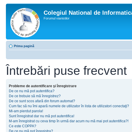
Colegiul National de Informati
Forumul vianistilor
Prima pagină
Întrebări puse frecvent
Probleme de autentificare şi înregistrare
De ce nu mă pot autentifica?
De ce trebuie să mă înregistrez?
De ce sunt scos afară din forum automat?
Cum fac să nu îmi apară numele de utilizator în lista de utilizatori conectaţi?
Mi-am pierdut parola!
Sunt înregistrat dar nu mă pot autentifica!
M-am înregistrat cu ceva timp în urmă dar acum nu mă mai pot autentifica?!
Ce este COPPA?
De ce nu mă pot înregistra?