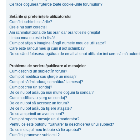
Ce face opţiunea “Şterge toate cookie-urile forumului”?
Setările şi preferinţele utilizatorului
Cum îmi schimb setările?
Orele nu sunt corecte!
Am schimbat zona de fus orar, dar ora tot este greşită!
Limba mea nu este în listă!
Cum pot afişa o imagine lângă numele meu de utilizator?
Care este rangul meu şi cum il pot schimba?
De ce când folosesc legătura de email al unui utilizator îmi cere să mă autenti
Probleme de scriere/publicare al mesajelor
Cum deschid un subiect în forum?
Cum pot modifica sau şterge un mesaj?
Cum pot să îmi adaug semnătură la mesaj?
Cum pot crea un sondaj?
De ce nu pot adăuga mai multe opţiuni la sondaj?
Cum modific sau şterg un sondaj?
De ce nu pot să accesez un forum?
De ce nu pot adăuga fişiere ataşate?
De ce am primit un avertisment?
Cum pot raporta mesaje unui moderator?
Pentru ce este butonul "Salvare" la deschiderea unui subiect?
De ce mesajul meu trebuie să fie aprobat?
Cum îmi promovez subiectul?