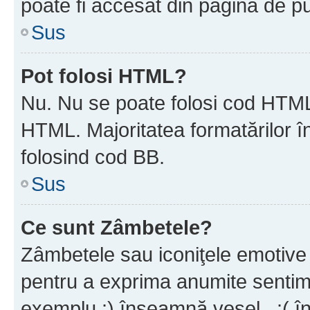
poate fi accesat din pagina de pu
Sus
Pot folosi HTML?
Nu. Nu se poate folosi cod HTML 
HTML. Majoritatea formatărilor î
folosind cod BB.
Sus
Ce sunt Zâmbetele?
Zâmbetele sau iconiţele emotive s
pentru a exprima anumite sentim
exemplu :) înseamnă vesel , :( î