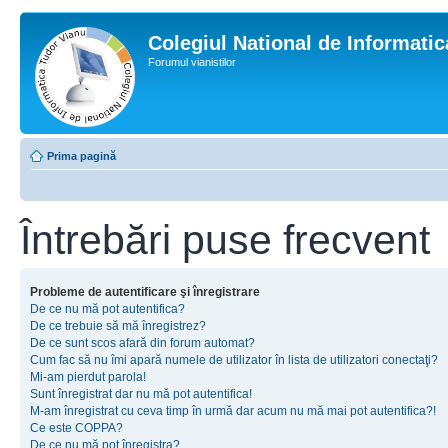
Colegiul National de Informati
Forumul vianistilor
Prima pagină
Întrebări puse frecvent
Probleme de autentificare şi înregistrare
De ce nu mă pot autentifica?
De ce trebuie să mă înregistrez?
De ce sunt scos afară din forum automat?
Cum fac să nu îmi apară numele de utilizator în lista de utilizatori conectaţi?
Mi-am pierdut parola!
Sunt înregistrat dar nu mă pot autentifica!
M-am înregistrat cu ceva timp în urmă dar acum nu mă mai pot autentifica?!
Ce este COPPA?
De ce nu mă pot înregistra?