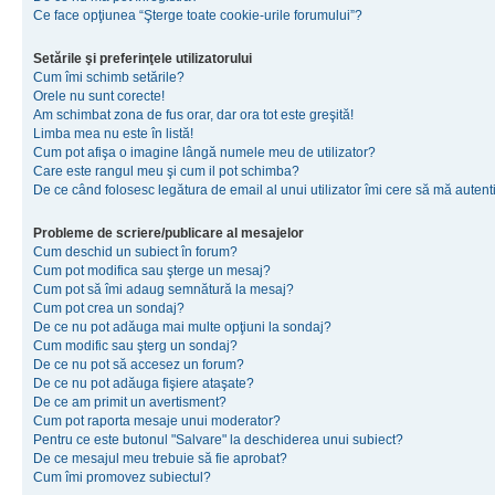
Ce face opţiunea “Şterge toate cookie-urile forumului”?
Setările şi preferinţele utilizatorului
Cum îmi schimb setările?
Orele nu sunt corecte!
Am schimbat zona de fus orar, dar ora tot este greşită!
Limba mea nu este în listă!
Cum pot afişa o imagine lângă numele meu de utilizator?
Care este rangul meu şi cum il pot schimba?
De ce când folosesc legătura de email al unui utilizator îmi cere să mă autenti
Probleme de scriere/publicare al mesajelor
Cum deschid un subiect în forum?
Cum pot modifica sau şterge un mesaj?
Cum pot să îmi adaug semnătură la mesaj?
Cum pot crea un sondaj?
De ce nu pot adăuga mai multe opţiuni la sondaj?
Cum modific sau şterg un sondaj?
De ce nu pot să accesez un forum?
De ce nu pot adăuga fişiere ataşate?
De ce am primit un avertisment?
Cum pot raporta mesaje unui moderator?
Pentru ce este butonul "Salvare" la deschiderea unui subiect?
De ce mesajul meu trebuie să fie aprobat?
Cum îmi promovez subiectul?