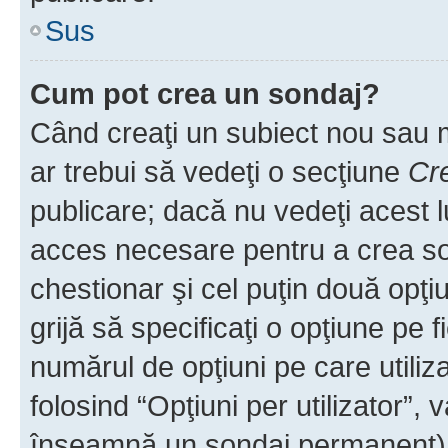
Sus
Cum pot crea un sondaj?
Când creaţi un subiect nou sau mo
ar trebui să vedeţi o secţiune
Cr
publicare; dacă nu vedeţi acest lu
acces necesare pentru a crea son
chestionar şi cel puţin două opţ
grijă să specificaţi o opţiune pe f
numărul de opţiuni pe care utiliza
folosind “Opţiuni per utilizator”, v
înseamnă un sondaj permanent) ş