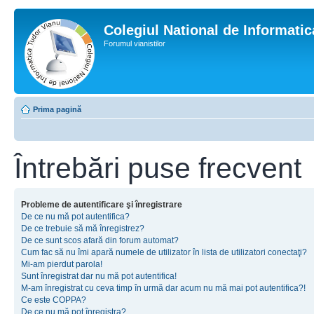
Colegiul National de Informati
Forumul vianistilor
Prima pagină
Întrebări puse frecvent
Probleme de autentificare şi înregistrare
De ce nu mă pot autentifica?
De ce trebuie să mă înregistrez?
De ce sunt scos afară din forum automat?
Cum fac să nu îmi apară numele de utilizator în lista de utilizatori conectaţi?
Mi-am pierdut parola!
Sunt înregistrat dar nu mă pot autentifica!
M-am înregistrat cu ceva timp în urmă dar acum nu mă mai pot autentifica?!
Ce este COPPA?
De ce nu mă pot înregistra?