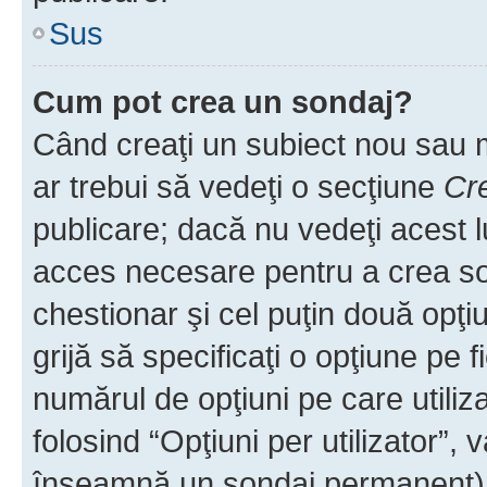
Sus
Cum pot crea un sondaj?
Când creaţi un subiect nou sau mo
ar trebui să vedeţi o secţiune
Cr
publicare; dacă nu vedeţi acest lu
acces necesare pentru a crea son
chestionar şi cel puţin două opţ
grijă să specificaţi o opţiune pe f
numărul de opţiuni pe care utiliza
folosind “Opţiuni per utilizator”, v
înseamnă un sondaj permanent) ş