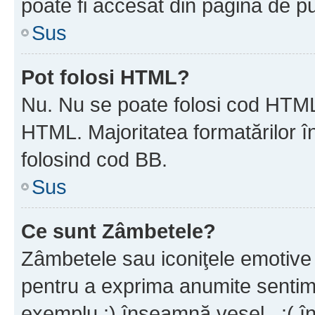
poate fi accesat din pagina de pu
Sus
Pot folosi HTML?
Nu. Nu se poate folosi cod HTML 
HTML. Majoritatea formatărilor î
folosind cod BB.
Sus
Ce sunt Zâmbetele?
Zâmbetele sau iconiţele emotive s
pentru a exprima anumite sentim
exemplu :) înseamnă vesel , :( î