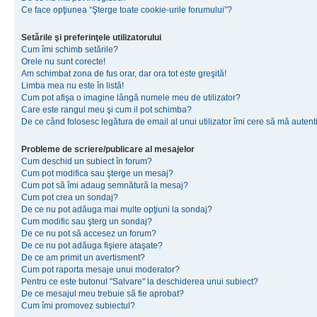
Ce face opţiunea “Şterge toate cookie-urile forumului”?
Setările şi preferinţele utilizatorului
Cum îmi schimb setările?
Orele nu sunt corecte!
Am schimbat zona de fus orar, dar ora tot este greşită!
Limba mea nu este în listă!
Cum pot afişa o imagine lângă numele meu de utilizator?
Care este rangul meu şi cum il pot schimba?
De ce când folosesc legătura de email al unui utilizator îmi cere să mă autenti
Probleme de scriere/publicare al mesajelor
Cum deschid un subiect în forum?
Cum pot modifica sau şterge un mesaj?
Cum pot să îmi adaug semnătură la mesaj?
Cum pot crea un sondaj?
De ce nu pot adăuga mai multe opţiuni la sondaj?
Cum modific sau şterg un sondaj?
De ce nu pot să accesez un forum?
De ce nu pot adăuga fişiere ataşate?
De ce am primit un avertisment?
Cum pot raporta mesaje unui moderator?
Pentru ce este butonul "Salvare" la deschiderea unui subiect?
De ce mesajul meu trebuie să fie aprobat?
Cum îmi promovez subiectul?