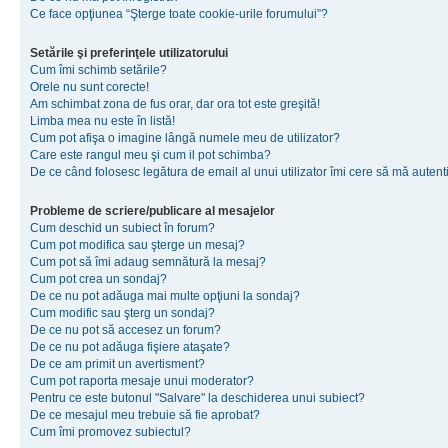
Ce face opţiunea “Şterge toate cookie-urile forumului”?
Setările şi preferinţele utilizatorului
Cum îmi schimb setările?
Orele nu sunt corecte!
Am schimbat zona de fus orar, dar ora tot este greşită!
Limba mea nu este în listă!
Cum pot afişa o imagine lângă numele meu de utilizator?
Care este rangul meu şi cum il pot schimba?
De ce când folosesc legătura de email al unui utilizator îmi cere să mă autenti
Probleme de scriere/publicare al mesajelor
Cum deschid un subiect în forum?
Cum pot modifica sau şterge un mesaj?
Cum pot să îmi adaug semnătură la mesaj?
Cum pot crea un sondaj?
De ce nu pot adăuga mai multe opţiuni la sondaj?
Cum modific sau şterg un sondaj?
De ce nu pot să accesez un forum?
De ce nu pot adăuga fişiere ataşate?
De ce am primit un avertisment?
Cum pot raporta mesaje unui moderator?
Pentru ce este butonul "Salvare" la deschiderea unui subiect?
De ce mesajul meu trebuie să fie aprobat?
Cum îmi promovez subiectul?