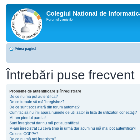
Colegiul National de Informati
Forumul vianistilor
Prima pagină
Întrebări puse frecvent
Probleme de autentificare şi înregistrare
De ce nu mă pot autentifica?
De ce trebuie să mă înregistrez?
De ce sunt scos afară din forum automat?
Cum fac să nu îmi apară numele de utilizator în lista de utilizatori conectaţi?
Mi-am pierdut parola!
Sunt înregistrat dar nu mă pot autentifica!
M-am înregistrat cu ceva timp în urmă dar acum nu mă mai pot autentifica?!
Ce este COPPA?
De ce nu mă pot înregistra?