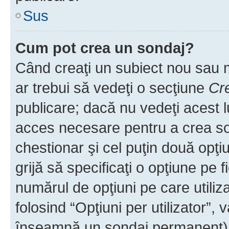
Sus
Cum pot crea un sondaj?
Când creaţi un subiect nou sau mo
ar trebui să vedeţi o secţiune
Cr
publicare; dacă nu vedeţi acest lu
acces necesare pentru a crea son
chestionar şi cel puţin două opţ
grijă să specificaţi o opţiune pe f
numărul de opţiuni pe care utiliza
folosind “Opţiuni per utilizator”, v
înseamnă un sondaj permanent) ş