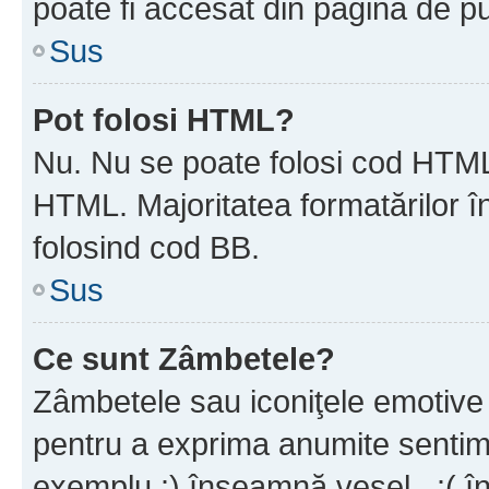
poate fi accesat din pagina de pu
Sus
Pot folosi HTML?
Nu. Nu se poate folosi cod HTML 
HTML. Majoritatea formatărilor î
folosind cod BB.
Sus
Ce sunt Zâmbetele?
Zâmbetele sau iconiţele emotive s
pentru a exprima anumite sentim
exemplu :) înseamnă vesel , :( î