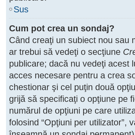
Sus
Cum pot crea un sondaj?
Când creaţi un subiect nou sau mo
ar trebui să vedeţi o secţiune
Cr
publicare; dacă nu vedeţi acest lu
acces necesare pentru a crea son
chestionar şi cel puţin două opţ
grijă să specificaţi o opţiune pe f
numărul de opţiuni pe care utiliza
folosind “Opţiuni per utilizator”, v
înseamnă un sondaj permanent) ş