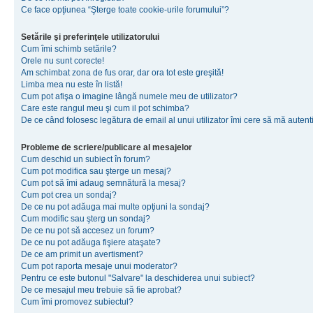
Ce face opţiunea “Şterge toate cookie-urile forumului”?
Setările şi preferinţele utilizatorului
Cum îmi schimb setările?
Orele nu sunt corecte!
Am schimbat zona de fus orar, dar ora tot este greşită!
Limba mea nu este în listă!
Cum pot afişa o imagine lângă numele meu de utilizator?
Care este rangul meu şi cum il pot schimba?
De ce când folosesc legătura de email al unui utilizator îmi cere să mă autenti
Probleme de scriere/publicare al mesajelor
Cum deschid un subiect în forum?
Cum pot modifica sau şterge un mesaj?
Cum pot să îmi adaug semnătură la mesaj?
Cum pot crea un sondaj?
De ce nu pot adăuga mai multe opţiuni la sondaj?
Cum modific sau şterg un sondaj?
De ce nu pot să accesez un forum?
De ce nu pot adăuga fişiere ataşate?
De ce am primit un avertisment?
Cum pot raporta mesaje unui moderator?
Pentru ce este butonul "Salvare" la deschiderea unui subiect?
De ce mesajul meu trebuie să fie aprobat?
Cum îmi promovez subiectul?