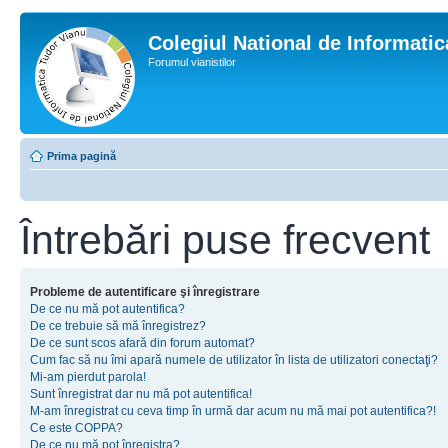
Colegiul National de Informati
Forumul vianistilor
Prima pagină
Întrebări puse frecvent
Probleme de autentificare şi înregistrare
De ce nu mă pot autentifica?
De ce trebuie să mă înregistrez?
De ce sunt scos afară din forum automat?
Cum fac să nu îmi apară numele de utilizator în lista de utilizatori conectaţi?
Mi-am pierdut parola!
Sunt înregistrat dar nu mă pot autentifica!
M-am înregistrat cu ceva timp în urmă dar acum nu mă mai pot autentifica?!
Ce este COPPA?
De ce nu mă pot înregistra?