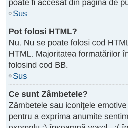
poate fi accesat din pagina de pu
Sus
Pot folosi HTML?
Nu. Nu se poate folosi cod HTML 
HTML. Majoritatea formatărilor î
folosind cod BB.
Sus
Ce sunt Zâmbetele?
Zâmbetele sau iconiţele emotive s
pentru a exprima anumite sentim
exemplu :) înseamnă vesel , :( î