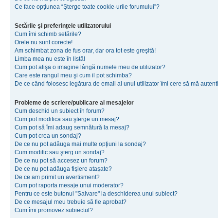
Ce face opţiunea “Şterge toate cookie-urile forumului”?
Setările şi preferinţele utilizatorului
Cum îmi schimb setările?
Orele nu sunt corecte!
Am schimbat zona de fus orar, dar ora tot este greşită!
Limba mea nu este în listă!
Cum pot afişa o imagine lângă numele meu de utilizator?
Care este rangul meu şi cum il pot schimba?
De ce când folosesc legătura de email al unui utilizator îmi cere să mă autenti
Probleme de scriere/publicare al mesajelor
Cum deschid un subiect în forum?
Cum pot modifica sau şterge un mesaj?
Cum pot să îmi adaug semnătură la mesaj?
Cum pot crea un sondaj?
De ce nu pot adăuga mai multe opţiuni la sondaj?
Cum modific sau şterg un sondaj?
De ce nu pot să accesez un forum?
De ce nu pot adăuga fişiere ataşate?
De ce am primit un avertisment?
Cum pot raporta mesaje unui moderator?
Pentru ce este butonul "Salvare" la deschiderea unui subiect?
De ce mesajul meu trebuie să fie aprobat?
Cum îmi promovez subiectul?