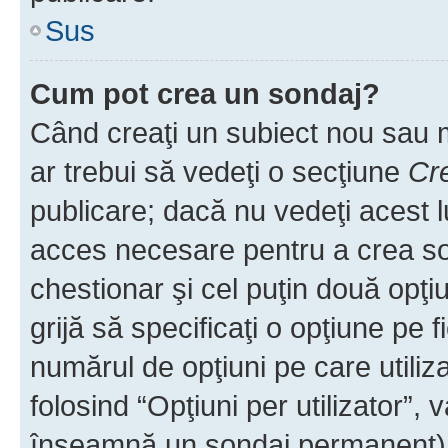
Sus
Cum pot crea un sondaj?
Când creaţi un subiect nou sau mo
ar trebui să vedeţi o secţiune
Cr
publicare; dacă nu vedeţi acest lu
acces necesare pentru a crea son
chestionar şi cel puţin două opţ
grijă să specificaţi o opţiune pe f
numărul de opţiuni pe care utiliza
folosind “Opţiuni per utilizator”, v
înseamnă un sondaj permanent) ş