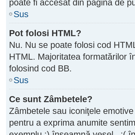
poate fi accesat din pagina de pu
Sus
Pot folosi HTML?
Nu. Nu se poate folosi cod HTML 
HTML. Majoritatea formatărilor î
folosind cod BB.
Sus
Ce sunt Zâmbetele?
Zâmbetele sau iconiţele emotive s
pentru a exprima anumite sentim
exemplu :) înseamnă vesel , :( î