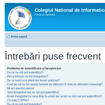
Colegiul National de Informati
Forumul vianistilor
Prima pagină
Întrebări puse frecvent
Probleme de autentificare şi înregistrare
De ce nu mă pot autentifica?
De ce trebuie să mă înregistrez?
De ce sunt scos afară din forum automat?
Cum fac să nu îmi apară numele de utilizator în lista de utilizatori conectaţi?
Mi-am pierdut parola!
Sunt înregistrat dar nu mă pot autentifica!
M-am înregistrat cu ceva timp în urmă dar acum nu mă mai pot autentifica?!
Ce este COPPA?
De ce nu mă pot înregistra?