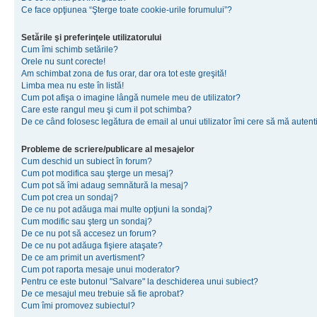
Ce face opţiunea “Şterge toate cookie-urile forumului”?
Setările şi preferinţele utilizatorului
Cum îmi schimb setările?
Orele nu sunt corecte!
Am schimbat zona de fus orar, dar ora tot este greşită!
Limba mea nu este în listă!
Cum pot afişa o imagine lângă numele meu de utilizator?
Care este rangul meu şi cum il pot schimba?
De ce când folosesc legătura de email al unui utilizator îmi cere să mă autenti
Probleme de scriere/publicare al mesajelor
Cum deschid un subiect în forum?
Cum pot modifica sau şterge un mesaj?
Cum pot să îmi adaug semnătură la mesaj?
Cum pot crea un sondaj?
De ce nu pot adăuga mai multe opţiuni la sondaj?
Cum modific sau şterg un sondaj?
De ce nu pot să accesez un forum?
De ce nu pot adăuga fişiere ataşate?
De ce am primit un avertisment?
Cum pot raporta mesaje unui moderator?
Pentru ce este butonul "Salvare" la deschiderea unui subiect?
De ce mesajul meu trebuie să fie aprobat?
Cum îmi promovez subiectul?