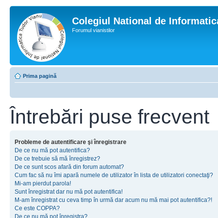
Colegiul National de Informati
Forumul vianistilor
Prima pagină
Întrebări puse frecvent
Probleme de autentificare şi înregistrare
De ce nu mă pot autentifica?
De ce trebuie să mă înregistrez?
De ce sunt scos afară din forum automat?
Cum fac să nu îmi apară numele de utilizator în lista de utilizatori conectaţi?
Mi-am pierdut parola!
Sunt înregistrat dar nu mă pot autentifica!
M-am înregistrat cu ceva timp în urmă dar acum nu mă mai pot autentifica?!
Ce este COPPA?
De ce nu mă pot înregistra?