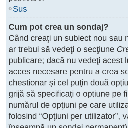
Sus
Cum pot crea un sondaj?
Când creaţi un subiect nou sau mo
ar trebui să vedeţi o secţiune
Cr
publicare; dacă nu vedeţi acest lu
acces necesare pentru a crea son
chestionar şi cel puţin două opţ
grijă să specificaţi o opţiune pe f
numărul de opţiuni pe care utiliza
folosind “Opţiuni per utilizator”, v
înseamnă un sondaj permanent) ş