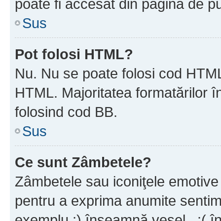
poate fi accesat din pagina de pu
Sus
Pot folosi HTML?
Nu. Nu se poate folosi cod HTML 
HTML. Majoritatea formatărilor î
folosind cod BB.
Sus
Ce sunt Zâmbetele?
Zâmbetele sau iconiţele emotive s
pentru a exprima anumite sentim
exemplu :) înseamnă vesel , :( î