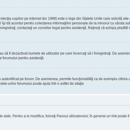
ecţia copiilor pe Internet din 1998) este o lege din Statele Unite care solicită site-
gal îşi dă acordul pentru colectarea informaţiilor personale de la minorul cu vârsta 
 înregistraţi, contactaţi un consilier legal pentru asistenţă. Reţineţi că echipa phpBB 
 sau să fi dezactivat numele de utilizator pe care încercaţi să-l înregistraţi. De asemen
al forumului pentru asistenţă.
 autentificat pe forum. De asemenea, permite funcţionalităţi ca de exemplu citirea u
ie-urilor forumului poate ajuta într-o astfel de sitaţie
 date. Pentru a le modifica, folosiţi Panoul utilizatorului; în general un link poate f