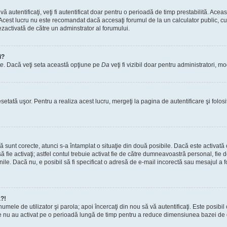
vă autentificaţi, veţi fi autentificat doar pentru o perioadă de timp prestabilită. A
. Acest lucru nu este recomandat dacă accesaţi forumul de la un calculator public, cum 
ezactivată de către un adminstrator al forumului.
i?
re
. Dacă veţi seta această opţiune pe
Da
veţi fi vizibil doar pentru administratori, 
setată uşor. Pentru a realiza acest lucru, mergeţi la pagina de autentificare şi folosi
acă sunt corecte, atunci s-a întamplat o situaţie din două posibile. Dacă este activată
 să fie activaţi; astfel contul trebuie activat fie de către dumneavoastră personal, fie
iunile. Dacă nu, e posibil să fi specificat o adresă de e-mail incorectă sau mesajul a
a?!
a numele de utilizator şi parola; apoi încercaţi din nou să vă autentificaţi. Este posib
re nu au activat pe o perioadă lungă de timp pentru a reduce dimensiunea bazei de dat