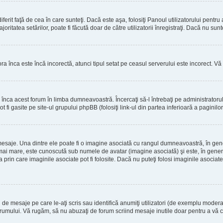
erit faţă de cea în care sunteţi. Dacă este aşa, folosiţi Panoul utilizatorului pentru
oritatea setărilor, poate fi făcută doar de către utilizatorii înregistraţi. Dacă nu sun
ora înca este încă incorectă, atunci tipul setat pe ceasul serverului este incorect. 
înca acest forum în limba dumneavoastră. Încercaţi să-l întrebaţi pe administrator
t fi gasite pe site-ul grupului phpBB (folosiţi link-ul din partea inferioară a paginilo
mesaje. Una dintre ele poate fi o imagine asociată cu rangul dumneavoastră, în gen
mai mare, este cunoscută sub numele de avatar (imagine asociată) şi este, în general
prin care imaginile asociate pot fi folosite. Dacă nu puteţi folosi imaginile asociate,
 mesaje pe care le-aţi scris sau identifică anumiţi utilizatori (de exemplu moderato
orumului. Vă rugăm, să nu abuzaţi de forum scriind mesaje inutile doar pentru a vă cr