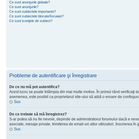
Ce sunt anunţurile globale?
Ce sunt anunţurile?
Ce sunt subiectele importante?
Ce sunt subiectele blocate/încuiate?
Ce sunt iconiţele de subiect?
Probleme de autentificare şi înregistrare
De ce nu mă pot autentifica?
Acest lucru se poate întâmpla din mai multe motive. În primul rând verificaţi dac
asemenea, este posibil ca proprietarul site-ului să aibă o eroare de confirgur
Sus
De ce trebuie să mă înregistrez?
S-ar putea să nu fie nevoie, depinde de adminstratorul forumului dacă e nevoie 
asociate, mesaje private, trimiterea de email-uri altor utilizatori, înscrierea
Sus