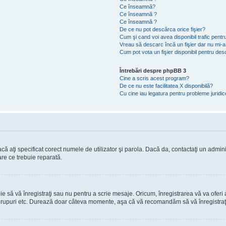
Ce înseamnă?
Ce înseamnă ?
Ce înseamnă ?
De ce nu pot descărca orice fişier?
Cum şi cand voi avea disponibil trafic pent
Vreau să descarc încă un fişier dar nu mi-a
Cum pot vota un fişier disponibil pentru de
Întrebări despre phpBB 3
Cine a scris acest program?
De ce nu este facilitatea X disponibilă?
Cu cine iau legatura pentru probleme juridi
ă aţi specificat corect numele de utilizator şi parola. Dacă da, contactaţi un administ
are ce trebuie reparată.
să vă înregistraţi sau nu pentru a scrie mesaje. Oricum, înregistrarea vă va oferi ac
 în grupuri etc. Durează doar câteva momente, aşa că vă recomandăm să vă înregistraţ