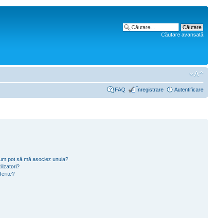
Căutare avansată
FAQ
Înregistrare
Autentificare
i cum pot să mă asociez unuia?
lizatori?
ferite?