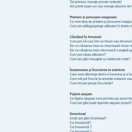
Tot primesc mesaje private nedorite!
Am primit spam-uri sau mesaje abuzive de l
Prieteni şi persoane neagreate
Ce este lista de prieteni şi persoane neagr
Cum pot adăuga/şterge utilizatori în listel
Căutând în forumuri
Cum pot să caut într-un forum sau forumuri
De ce căutarea mea nu returnează niciun re
De ce căutarea mea returnează o pagină g
Cum pot căuta utilizatori?
Cum pot găsi mesajele şi subiectele mele?
Însemnarea şi înscrierea la subiecte
Care este diferenţa dintre a însemna şi a în
Cum mă pot înscrie la anumite subiecte sau
Cum imi pot şterge înscrierile?
Fişiere ataşate
Ce fişiere ataşate sunt permise pe acest f
Cum pot găsi toate fişierele ataşate proprii?
Download
Unde pot găsi Download?
Ce înseamnă?
Ce înseamnă ?
Ce înseamnă ?