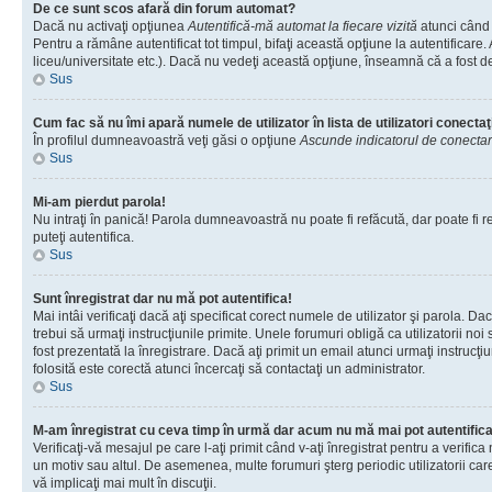
De ce sunt scos afară din forum automat?
Dacă nu activaţi opţiunea
Autentifică-mă automat la fiecare vizită
atunci când 
Pentru a rămâne autentificat tot timpul, bifaţi această opţiune la autentificare
liceu/universitate etc.). Dacă nu vedeţi această opţiune, înseamnă că a fost d
Sus
Cum fac să nu îmi apară numele de utilizator în lista de utilizatori conectaţ
În profilul dumneavoastră veţi găsi o opţiune
Ascunde indicatorul de conecta
Sus
Mi-am pierdut parola!
Nu intraţi în panică! Parola dumneavoastră nu poate fi refăcută, dar poate fi re
puteţi autentifica.
Sus
Sunt înregistrat dar nu mă pot autentifica!
Mai intâi verificaţi dacă aţi specificat corect numele de utilizator şi parola. D
trebui să urmaţi instrucţiunile primite. Unele forumuri obligă ca utilizatorii noi
fost prezentată la înregistrare. Dacă aţi primit un email atunci urmaţi instrucţ
folosită este corectă atunci încercaţi să contactaţi un administrator.
Sus
M-am înregistrat cu ceva timp în urmă dar acum nu mă mai pot autentific
Verificaţi-vă mesajul pe care l-aţi primit când v-aţi înregistrat pentru a verific
un motiv sau altul. De asemenea, multe forumuri şterg periodic utilizatorii ca
vă implicaţi mai mult în discuţii.