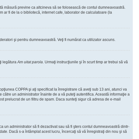
ceastă măsură previne ca altcineva să se folosească de contul dumneavoastră.
ar fi de la o bibliotecă, internet cafe, laborator de calculatoare (la
moderatori şi pentru dumneavoastră. Veţi fi numărat ca utilizator ascuns.
ţi legătura
Am uitat parola
. Urmaţi instrucţiunile şi în scurt timp ar trebui să vă
 opţiunea COPPA şi aţi specificat la înregistrare că aveţi sub 13 ani, atunci va
 de către un administrator înainte de a vă puteţi autentifica. Această informaţie a
 fost prelucrat de un filtru de spam. Daca sunteţi sigur că adresa de e-mail
il ca un administrator să fi dezactivat sau să fi şters contul dumneavoastră dintr-
e. Dacă s-a întâmplat acest lucru, încercaţi să vă înregistraţi din nou şi să