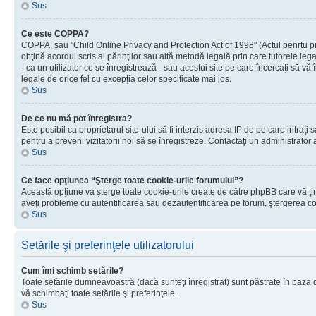
Sus
Ce este COPPA?
COPPA, sau "Child Online Privacy and Protection Act of 1998" (Actul penrtu prot
obţină acordul scris al părinţilor sau altă metodă legală prin care tutorele le
- ca un utilizator ce se înregistrează - sau acestui site pe care încercaţi să vă
legale de orice fel cu excepţia celor specificate mai jos.
Sus
De ce nu mă pot înregistra?
Este posibil ca proprietarul site-ului să fi interzis adresa IP de pe care intraţi
pentru a preveni vizitatorii noi să se înregistreze. Contactaţi un administrator 
Sus
Ce face opţiunea “Şterge toate cookie-urile forumului”?
Această opţiune va şterge toate cookie-urile create de către phpBB care vă ţin
aveţi probleme cu autentificarea sau dezautentificarea pe forum, ştergerea cook
Sus
Setările şi preferinţele utilizatorului
Cum îmi schimb setările?
Toate setările dumneavoastră (dacă sunteţi înregistrat) sunt păstrate în baza de
vă schimbaţi toate setările şi preferinţele.
Sus