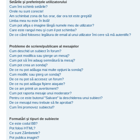
Setările şi preferinţele utilizatorului
Cum îmi schimb setările?
Orele nu sunt corecte!
Am schimbat zona de fus orar, dar ora tot este greşită!
Limba mea nu este în listă!
Cum pot afişa o imagine lângă numele meu de utilizator?
Care este rangul meu şi cum il pot schimba?
De ce când folosesc legătura de email al unui utilizator îmi cere să mă autentific?
Probleme de scriere/publicare al mesajelor
Cum deschid un subiect în forum?
Cum pot modifica sau şterge un mesaj?
Cum pot să îmi adaug semnătură la mesaj?
Cum pot crea un sondaj?
De ce nu pot adăuga mai multe opţiuni la sondaj?
Cum modific sau şterg un sondaj?
De ce nu pot să accesez un forum?
De ce nu pot adăuga fişiere ataşate?
De ce am primit un avertisment?
Cum pot raporta mesaje unui moderator?
Pentru ce este butonul "Salvare" la deschiderea unui subiect?
De ce mesajul meu trebuie să fie aprobat?
Cum îmi promovez subiectul?
Formatări şi tipuri de subiecte
Ce este codul BB?
Pot folosi HTML?
Ce sunt Zâmbetele?
Pot publica imagini?