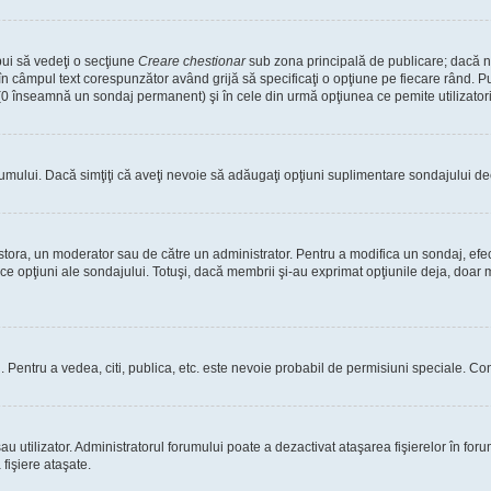
bui să vedeţi o secţiune
Creare chestionar
sub zona principală de publicare; dacă nu
 în câmpul text corespunzător având grijă să specificaţi o opţiune pe fiecare rând. Pu
lui (0 înseamnă un sondaj permanent) şi în cele din urmă opţiunea ce pemite utilizatori
rumului. Dacă simţiţi că aveţi nevoie să adăugaţi opţiuni suplimentare sondajului dec
estora, un moderator sau de către un administrator. Pentru a modifica un sondaj, efe
ice opţiuni ale sondajului. Totuşi, dacă membrii şi-au exprimat opţiunile deja, doar m
tori. Pentru a vedea, citi, publica, etc. este nevoie probabil de permisiuni speciale.
 utilizator. Administratorul forumului poate a dezactivat ataşarea fişierelor în forum
fişiere ataşate.