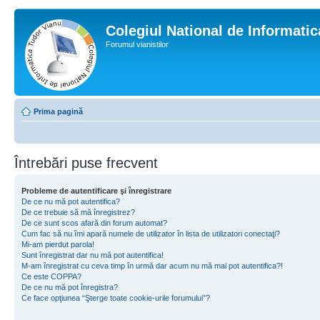
Colegiul National de Informati
Forumul vianistilor
Prima pagină
Întrebări puse frecvent
Probleme de autentificare şi înregistrare
De ce nu mă pot autentifica?
De ce trebuie să mă înregistrez?
De ce sunt scos afară din forum automat?
Cum fac să nu îmi apară numele de utilizator în lista de utilizatori conectaţi?
Mi-am pierdut parola!
Sunt înregistrat dar nu mă pot autentifica!
M-am înregistrat cu ceva timp în urmă dar acum nu mă mai pot autentifica?!
Ce este COPPA?
De ce nu mă pot înregistra?
Ce face opţiunea “Şterge toate cookie-urile forumului”?