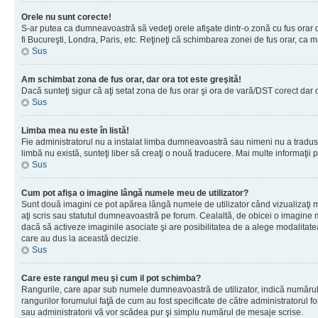
Orele nu sunt corecte!
S-ar putea ca dumneavoastră să vedeţi orele afişate dintr-o zonă cu fus orar dif
fi Bucureşti, Londra, Paris, etc. Reţineţi că schimbarea zonei de fus orar, ca maj
Sus
Am schimbat zona de fus orar, dar ora tot este greşită!
Dacă sunteţi sigur că aţi setat zona de fus orar şi ora de vară/DST corect dar 
Sus
Limba mea nu este în listă!
Fie administratorul nu a instalat limba dumneavoastră sau nimeni nu a tradus 
limbă nu există, sunteţi liber să creaţi o nouă traducere. Mai multe informaţii po
Sus
Cum pot afişa o imagine lângă numele meu de utilizator?
Sunt două imagini ce pot apărea lângă numele de utilizator când vizualizaţi 
aţi scris sau statutul dumneavoastră pe forum. Cealaltă, de obicei o imagine 
dacă să activeze imaginile asociate şi are posibilitatea de a alege modalitatea 
care au dus la această decizie.
Sus
Care este rangul meu şi cum il pot schimba?
Rangurile, care apar sub numele dumneavoastră de utilizator, indică numărul de
rangurilor forumului faţă de cum au fost specificate de către administratorul f
sau administratorii vă vor scădea pur şi simplu numărul de mesaje scrise.