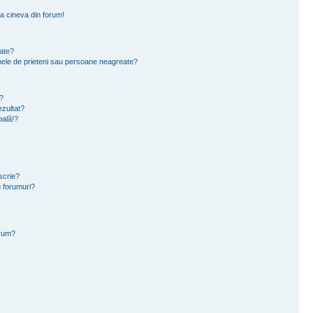
a cineva din forum!
eate?
e mele de prieteni sau persoane neagreate?
?
zultat?
oală!?
scrie?
 forumuri?
orum?