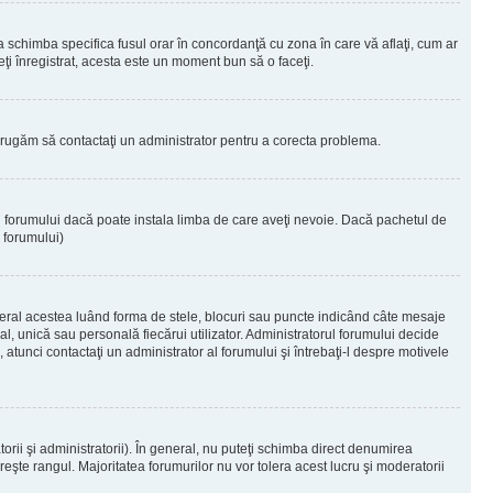
 a schimba specifica fusul orar în concordanţă cu zona în care vă aflaţi, cum ar
teţi înregistrat, acesta este un moment bun să o faceţi.
Vă rugăm să contactaţi un administrator pentru a corecta problema.
ul forumului dacă poate instala limba de care aveţi nevoie. Dacă pachetul de
r forumului)
eral acestea luând forma de stele, blocuri sau puncte indicând câte mesaje
, unică sau personală fiecărui utilizator. Administratorul forumului decide
 atunci contactaţi un administrator al forumului şi întrebaţi-l despre motivele
rii şi administratorii). În general, nu puteţi schimba direct denumirea
eşte rangul. Majoritatea forumurilor nu vor tolera acest lucru şi moderatorii