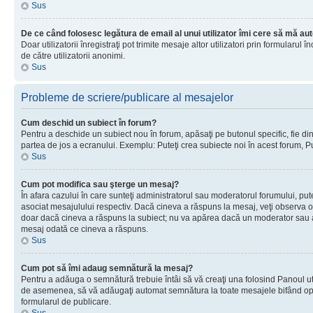
Sus
De ce când folosesc legătura de email al unui utilizator îmi cere să mă aut
Doar utilizatorii înregistraţi pot trimite mesaje altor utilizatori prin formular
de către utilizatorii anonimi.
Sus
Probleme de scriere/publicare al mesajelor
Cum deschid un subiect în forum?
Pentru a deschide un subiect nou în forum, apăsaţi pe butonul specific, fie din f
partea de jos a ecranului. Exemplu: Puteţi crea subiecte noi în acest forum, Pu
Sus
Cum pot modifica sau şterge un mesaj?
În afara cazului în care sunteţi administratorul sau moderatorul forumului, p
asociat mesajulului respectiv. Dacă cineva a răspuns la mesaj, veţi observa o 
doar dacă cineva a răspuns la subiect; nu va apărea dacă un moderator sau admi
mesaj odată ce cineva a răspuns.
Sus
Cum pot să îmi adaug semnătură la mesaj?
Pentru a adăuga o semnătură trebuie întâi să vă creaţi una folosind Panoul uti
de asemenea, să vă adăugaţi automat semnătura la toate mesajele bifând opţiu
formularul de publicare.