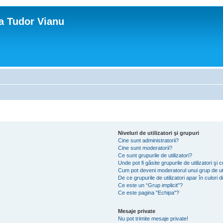
ca Tudor Vianu
Niveluri de utilizatori şi grupuri
Cine sunt administratorii?
Cine sunt moderatorii?
Ce sunt grupurile de utilizatori?
Unde pot fi găsite grupurile de utilizatori ş
Cum pot deveni moderatorul unui grup de uti
De ce grupurile de utilizatori apar în culori di
Ce este un “Grup implicit”?
Ce este pagina "Echipa"?
Mesaje private
Nu pot trimite mesaje private!