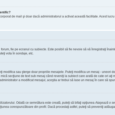
entific?
ul încorporat de mail şi doar dacă administratorul a activat această facilitate. Acest 
orum, fie pe ecranul cu subiecte. Este posibil să fie nevoie să vă înregistraţi înainte
teţi vota în sondaje, etc.
uteţi modifica sau şterge doar propriile mesajele. Puteţi modifica un mesaj - uneori
mică secţiune de text sub mesaj când reveniţi la subiect care arată de cate ori aţi
nistrator a modificat mesajul, aceştia ar trebui să lase un mesaj în care să spună c
lizatorului. Odată ce semnătura este creată, puteţi să bifaţi opţiunea
Ataşează o s
nea corespunzătoare din profil. Dacă procedaţi astfel, puteţi să preveniţi adăuga