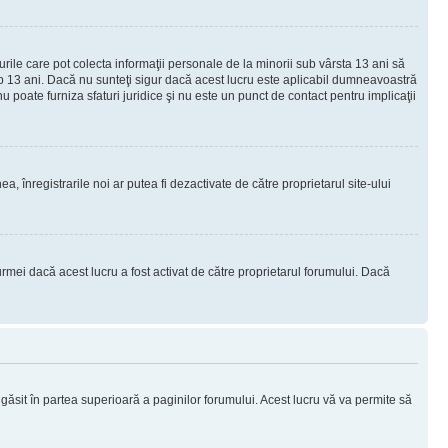
urile care pot colecta informaţii personale de la minorii sub vârsta 13 ani să
sub 13 ani. Dacă nu sunteţi sigur dacă acest lucru este aplicabil dumneavoastră
nu poate furniza sfaturi juridice şi nu este un punct de contact pentru implicaţii
ea, înregistrarile noi ar putea fi dezactivate de către proprietarul site-ului
rmei dacă acest lucru a fost activat de către proprietarul forumului. Dacă
i găsit în partea superioară a paginilor forumului. Acest lucru vă va permite să