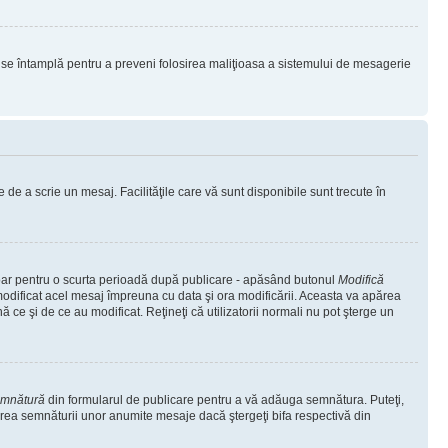
lucru se întamplă pentru a preveni folosirea maliţioasa a sistemului de mesagerie
 de a scrie un mesaj. Facilităţile care vă sunt disponibile sunt trecute în
 doar pentru o scurta perioadă după publicare - apăsând butonul
Modifică
 modificat acel mesaj împreuna cu data şi ora modificării. Aceasta va apărea
e şi de ce au modificat. Reţineţi că utilizatorii normali nu pot şterge un
emnătură
din formularul de publicare pentru a vă adăuga semnătura. Puteţi,
rea semnăturii unor anumite mesaje dacă ştergeţi bifa respectivă din