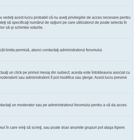
 vedeţi acest lucru probabil că nu aveţi privilegiile de acces necesare pentru
teţi să specificaţi numărul de opţiuni pe care utilizatorul de poate selecta în
lor să-şi schimbe voturile.
ât limita permisă, atunci contactaţi administratorul forumului.
ctuaţi un click pe primul mesaj din subiect; acesta este întotdeauna asociat cu
oderatorii sau administratorii îl pot modifica sau şterge. Acest lucru previne
 Contactaţi un moderator sau pe administratorul forumului pentru a vă da acces.
ul în care vreţi să scrieţi, sau poate doar anumite grupuri pot ataşa fişiere.