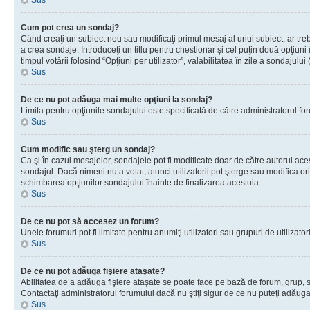
Sus
Cum pot crea un sondaj?
Când creaţi un subiect nou sau modificaţi primul mesaj al unui subiect, ar tre
a crea sondaje. Introduceţi un titlu pentru chestionar şi cel puţin două opţiuni
timpul votării folosind “Opţiuni per utilizator”, valabilitatea în zile a sondaju
Sus
De ce nu pot adăuga mai multe opţiuni la sondaj?
Limita pentru opţiunile sondajului este specificată de către administratorul fo
Sus
Cum modific sau şterg un sondaj?
Ca şi în cazul mesajelor, sondajele pot fi modificate doar de către autorul ac
sondajul. Dacă nimeni nu a votat, atunci utilizatorii pot şterge sau modifica or
schimbarea opţiunilor sondajului înainte de finalizarea acestuia.
Sus
De ce nu pot să accesez un forum?
Unele forumuri pot fi limitate pentru anumiţi utilizatori sau grupuri de utiliza
Sus
De ce nu pot adăuga fişiere ataşate?
Abilitatea de a adăuga fişiere ataşate se poate face pe bază de forum, grup, sau
Contactaţi administratorul forumului dacă nu ştiţi sigur de ce nu puteţi adăuga 
Sus