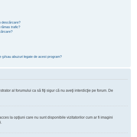
ru descărcare?
 rămas trafic?
scărcare?
ce şi/sau abuzuri legate de acest program?
rator al forumului ca să fiţi sigur că nu aveţi interdicţie pe forum. De
ces la opţiuni care nu sunt disponibile vizitatorilor cum ar fi imagini
i.