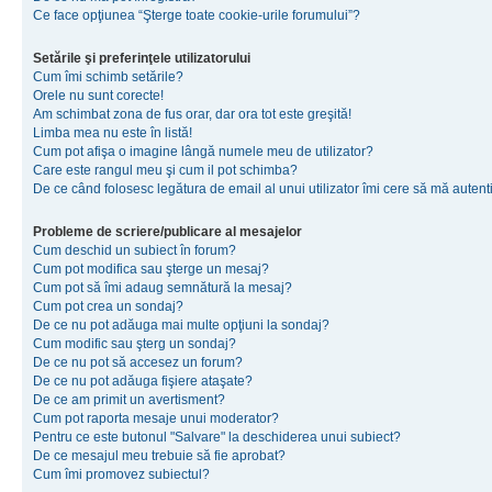
Ce face opţiunea “Şterge toate cookie-urile forumului”?
Setările şi preferinţele utilizatorului
Cum îmi schimb setările?
Orele nu sunt corecte!
Am schimbat zona de fus orar, dar ora tot este greşită!
Limba mea nu este în listă!
Cum pot afişa o imagine lângă numele meu de utilizator?
Care este rangul meu şi cum il pot schimba?
De ce când folosesc legătura de email al unui utilizator îmi cere să mă autenti
Probleme de scriere/publicare al mesajelor
Cum deschid un subiect în forum?
Cum pot modifica sau şterge un mesaj?
Cum pot să îmi adaug semnătură la mesaj?
Cum pot crea un sondaj?
De ce nu pot adăuga mai multe opţiuni la sondaj?
Cum modific sau şterg un sondaj?
De ce nu pot să accesez un forum?
De ce nu pot adăuga fişiere ataşate?
De ce am primit un avertisment?
Cum pot raporta mesaje unui moderator?
Pentru ce este butonul "Salvare" la deschiderea unui subiect?
De ce mesajul meu trebuie să fie aprobat?
Cum îmi promovez subiectul?