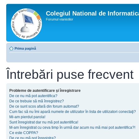
Colegiul National de Informati
Forumul vianistilor
Prima pagină
Întrebări puse frecvent
Probleme de autentificare şi înregistrare
De ce nu mă pot autentifica?
De ce trebuie să mă înregistrez?
De ce sunt scos afară din forum automat?
Cum fac să nu îmi apară numele de utilizator în lista de utilizatori conectaţi?
Mi-am pierdut parola!
Sunt înregistrat dar nu mă pot autentifica!
M-am înregistrat cu ceva timp în urmă dar acum nu mă mai pot autentifica?!
Ce este COPPA?
De ce nu mă pot înregistra?