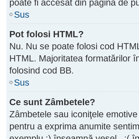
poate fi accesat din pagina de pu
Sus
Pot folosi HTML?
Nu. Nu se poate folosi cod HTML 
HTML. Majoritatea formatărilor î
folosind cod BB.
Sus
Ce sunt Zâmbetele?
Zâmbetele sau iconiţele emotive s
pentru a exprima anumite sentim
exemplu :) înseamnă vesel , :( î