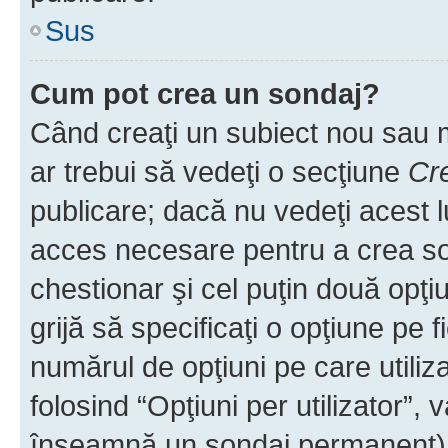
Sus
Cum pot crea un sondaj?
Când creaţi un subiect nou sau mo
ar trebui să vedeţi o secţiune
Cr
publicare; dacă nu vedeţi acest lu
acces necesare pentru a crea son
chestionar şi cel puţin două opţ
grijă să specificaţi o opţiune pe f
numărul de opţiuni pe care utiliza
folosind “Opţiuni per utilizator”, v
înseamnă un sondaj permanent) ş