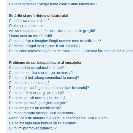
Ce face opţiunea “Şterge toate cookie-urile forumului”?
Setările şi preferinţele utilizatorului
Cum îmi schimb setările?
Orele nu sunt corecte!
Am schimbat zona de fus orar, dar ora tot este greşită!
Limba mea nu este în listă!
Cum pot afişa o imagine lângă numele meu de utilizator?
Care este rangul meu şi cum il pot schimba?
De ce când folosesc legătura de email al unui utilizator îmi cere să mă autenti
Probleme de scriere/publicare al mesajelor
Cum deschid un subiect în forum?
Cum pot modifica sau şterge un mesaj?
Cum pot să îmi adaug semnătură la mesaj?
Cum pot crea un sondaj?
De ce nu pot adăuga mai multe opţiuni la sondaj?
Cum modific sau şterg un sondaj?
De ce nu pot să accesez un forum?
De ce nu pot adăuga fişiere ataşate?
De ce am primit un avertisment?
Cum pot raporta mesaje unui moderator?
Pentru ce este butonul "Salvare" la deschiderea unui subiect?
De ce mesajul meu trebuie să fie aprobat?
Cum îmi promovez subiectul?