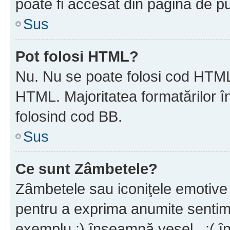
poate fi accesat din pagina de pu
Sus
Pot folosi HTML?
Nu. Nu se poate folosi cod HTML 
HTML. Majoritatea formatărilor î
folosind cod BB.
Sus
Ce sunt Zâmbetele?
Zâmbetele sau iconiţele emotive s
pentru a exprima anumite sentim
exemplu :) înseamnă vesel , :( î