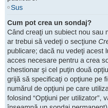
Sus
Cum pot crea un sondaj?
Când creaţi un subiect nou sau mo
ar trebui să vedeţi o secţiune
Cr
publicare; dacă nu vedeţi acest lu
acces necesare pentru a crea son
chestionar şi cel puţin două opţ
grijă să specificaţi o opţiune pe f
numărul de opţiuni pe care utiliza
folosind “Opţiuni per utilizator”, v
înseamnă un sondaj permanent) ş