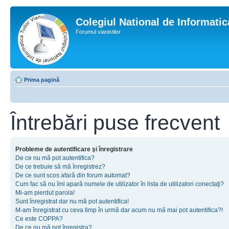
Colegiul National de Informati
Forumul vianistilor
Prima pagină
Întrebări puse frecvent
Probleme de autentificare şi înregistrare
De ce nu mă pot autentifica?
De ce trebuie să mă înregistrez?
De ce sunt scos afară din forum automat?
Cum fac să nu îmi apară numele de utilizator în lista de utilizatori conectaţi?
Mi-am pierdut parola!
Sunt înregistrat dar nu mă pot autentifica!
M-am înregistrat cu ceva timp în urmă dar acum nu mă mai pot autentifica?!
Ce este COPPA?
De ce nu mă pot înregistra?