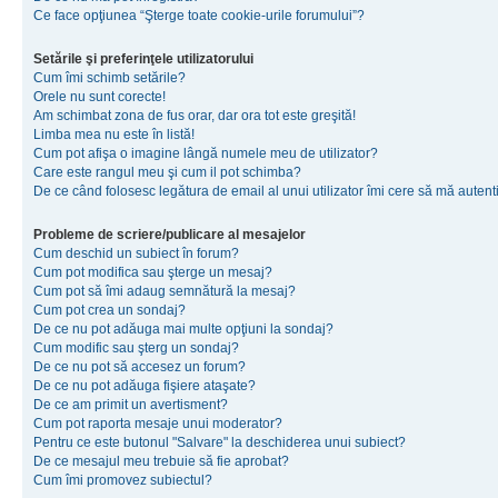
Ce face opţiunea “Şterge toate cookie-urile forumului”?
Setările şi preferinţele utilizatorului
Cum îmi schimb setările?
Orele nu sunt corecte!
Am schimbat zona de fus orar, dar ora tot este greşită!
Limba mea nu este în listă!
Cum pot afişa o imagine lângă numele meu de utilizator?
Care este rangul meu şi cum il pot schimba?
De ce când folosesc legătura de email al unui utilizator îmi cere să mă autenti
Probleme de scriere/publicare al mesajelor
Cum deschid un subiect în forum?
Cum pot modifica sau şterge un mesaj?
Cum pot să îmi adaug semnătură la mesaj?
Cum pot crea un sondaj?
De ce nu pot adăuga mai multe opţiuni la sondaj?
Cum modific sau şterg un sondaj?
De ce nu pot să accesez un forum?
De ce nu pot adăuga fişiere ataşate?
De ce am primit un avertisment?
Cum pot raporta mesaje unui moderator?
Pentru ce este butonul "Salvare" la deschiderea unui subiect?
De ce mesajul meu trebuie să fie aprobat?
Cum îmi promovez subiectul?