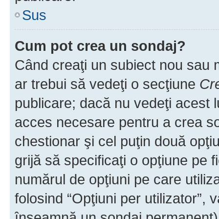
Sus
Cum pot crea un sondaj?
Când creaţi un subiect nou sau mo
ar trebui să vedeţi o secţiune
Cr
publicare; dacă nu vedeţi acest lu
acces necesare pentru a crea son
chestionar şi cel puţin două opţ
grijă să specificaţi o opţiune pe f
numărul de opţiuni pe care utiliza
folosind “Opţiuni per utilizator”, v
înseamnă un sondaj permanent) ş