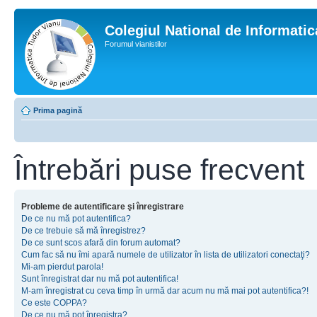
Colegiul National de Informati
Forumul vianistilor
Prima pagină
Întrebări puse frecvent
Probleme de autentificare şi înregistrare
De ce nu mă pot autentifica?
De ce trebuie să mă înregistrez?
De ce sunt scos afară din forum automat?
Cum fac să nu îmi apară numele de utilizator în lista de utilizatori conectaţi?
Mi-am pierdut parola!
Sunt înregistrat dar nu mă pot autentifica!
M-am înregistrat cu ceva timp în urmă dar acum nu mă mai pot autentifica?!
Ce este COPPA?
De ce nu mă pot înregistra?