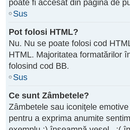
poate fi accesat din pagina de pu
Sus
Pot folosi HTML?
Nu. Nu se poate folosi cod HTML 
HTML. Majoritatea formatărilor î
folosind cod BB.
Sus
Ce sunt Zâmbetele?
Zâmbetele sau iconiţele emotive s
pentru a exprima anumite sentim
exemplu :) înseamnă vesel , :( î