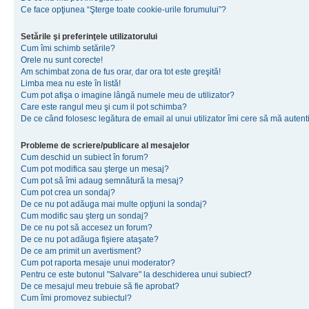
Ce face opţiunea “Şterge toate cookie-urile forumului”?
Setările şi preferinţele utilizatorului
Cum îmi schimb setările?
Orele nu sunt corecte!
Am schimbat zona de fus orar, dar ora tot este greşită!
Limba mea nu este în listă!
Cum pot afişa o imagine lângă numele meu de utilizator?
Care este rangul meu şi cum il pot schimba?
De ce când folosesc legătura de email al unui utilizator îmi cere să mă autenti
Probleme de scriere/publicare al mesajelor
Cum deschid un subiect în forum?
Cum pot modifica sau şterge un mesaj?
Cum pot să îmi adaug semnătură la mesaj?
Cum pot crea un sondaj?
De ce nu pot adăuga mai multe opţiuni la sondaj?
Cum modific sau şterg un sondaj?
De ce nu pot să accesez un forum?
De ce nu pot adăuga fişiere ataşate?
De ce am primit un avertisment?
Cum pot raporta mesaje unui moderator?
Pentru ce este butonul "Salvare" la deschiderea unui subiect?
De ce mesajul meu trebuie să fie aprobat?
Cum îmi promovez subiectul?