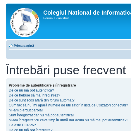
Colegiul National de Informati
Forumul vianistilor
Prima pagină
Întrebări puse frecvent
Probleme de autentificare şi înregistrare
De ce nu mă pot autentifica?
De ce trebuie să mă înregistrez?
De ce sunt scos afară din forum automat?
Cum fac să nu îmi apară numele de utilizator în lista de utilizatori conectaţi?
Mi-am pierdut parola!
Sunt înregistrat dar nu mă pot autentifica!
M-am înregistrat cu ceva timp în urmă dar acum nu mă mai pot autentifica?!
Ce este COPPA?
De ce nu mă pot înregistra?