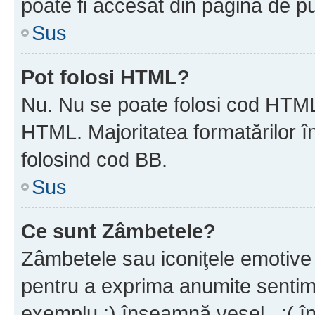
poate fi accesat din pagina de pu
Sus
Pot folosi HTML?
Nu. Nu se poate folosi cod HTML 
HTML. Majoritatea formatărilor î
folosind cod BB.
Sus
Ce sunt Zâmbetele?
Zâmbetele sau iconiţele emotive s
pentru a exprima anumite sentim
exemplu :) înseamnă vesel , :( î