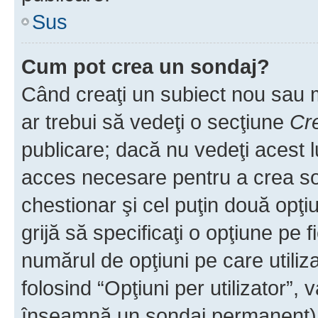
Sus
Cum pot crea un sondaj?
Când creaţi un subiect nou sau mo
ar trebui să vedeţi o secţiune
Cr
publicare; dacă nu vedeţi acest lu
acces necesare pentru a crea son
chestionar şi cel puţin două opţ
grijă să specificaţi o opţiune pe f
numărul de opţiuni pe care utiliza
folosind “Opţiuni per utilizator”, v
înseamnă un sondaj permanent) ş