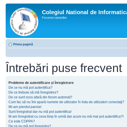
Colegiul National de Informati
Forumul vianistilor
Prima pagină
Întrebări puse frecvent
Probleme de autentificare şi înregistrare
De ce nu mă pot autentifica?
De ce trebuie să mă înregistrez?
De ce sunt scos afară din forum automat?
Cum fac să nu îmi apară numele de utilizator în lista de utilizatori conectaţi?
Mi-am pierdut parola!
Sunt înregistrat dar nu mă pot autentifica!
M-am înregistrat cu ceva timp în urmă dar acum nu mă mai pot autentifica?!
Ce este COPPA?
De ce nu mă pot înregistra?