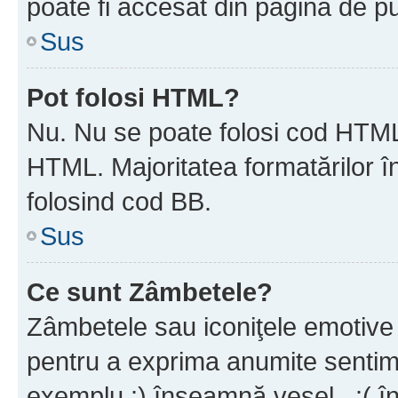
poate fi accesat din pagina de pu
Sus
Pot folosi HTML?
Nu. Nu se poate folosi cod HTML 
HTML. Majoritatea formatărilor î
folosind cod BB.
Sus
Ce sunt Zâmbetele?
Zâmbetele sau iconiţele emotive s
pentru a exprima anumite sentim
exemplu :) înseamnă vesel , :( î