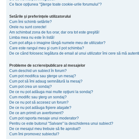
Ce face opţiunea “Şterge toate cookie-urile forumului”?
Setările şi preferinţele utilizatorului
Cum îmi schimb setările?
Orele nu sunt corecte!
Am schimbat zona de fus orar, dar ora tot este greşită!
Limba mea nu este în listă!
Cum pot afişa o imagine lângă numele meu de utilizator?
Care este rangul meu şi cum il pot schimba?
De ce când folosesc legătura de email al unui utilizator îmi cere să mă autenti
Probleme de scriere/publicare al mesajelor
Cum deschid un subiect în forum?
Cum pot modifica sau şterge un mesaj?
Cum pot să îmi adaug semnătură la mesaj?
Cum pot crea un sondaj?
De ce nu pot adăuga mai multe opţiuni la sondaj?
Cum modific sau şterg un sondaj?
De ce nu pot să accesez un forum?
De ce nu pot adăuga fişiere ataşate?
De ce am primit un avertisment?
Cum pot raporta mesaje unui moderator?
Pentru ce este butonul "Salvare" la deschiderea unui subiect?
De ce mesajul meu trebuie să fie aprobat?
Cum îmi promovez subiectul?