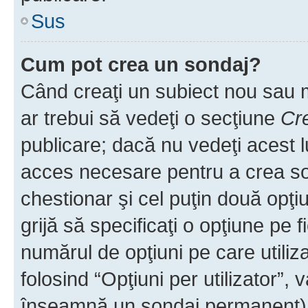
Sus
Cum pot crea un sondaj?
Când creaţi un subiect nou sau mo
ar trebui să vedeţi o secţiune
Cr
publicare; dacă nu vedeţi acest lu
acces necesare pentru a crea son
chestionar şi cel puţin două opţ
grijă să specificaţi o opţiune pe f
numărul de opţiuni pe care utiliza
folosind “Opţiuni per utilizator”, v
înseamnă un sondaj permanent) ş