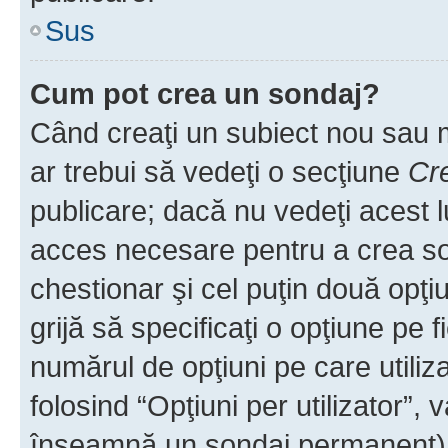
Sus
Cum pot crea un sondaj?
Când creaţi un subiect nou sau mo
ar trebui să vedeţi o secţiune
Cr
publicare; dacă nu vedeţi acest lu
acces necesare pentru a crea son
chestionar şi cel puţin două opţ
grijă să specificaţi o opţiune pe f
numărul de opţiuni pe care utiliza
folosind “Opţiuni per utilizator”, v
înseamnă un sondaj permanent) ş