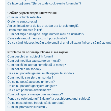
Ce face opţiunea “Şterge toate cookie-urile forumului”?
Setările şi preferinţele utilizatorului
Cum îmi schimb setările?
Orele nu sunt corecte!
Am schimbat zona de fus orar, dar ora tot este greşită!
Limba mea nu este în listă!
Cum pot afişa o imagine lângă numele meu de utilizator?
Care este rangul meu şi cum il pot schimba?
De ce când folosesc legătura de email al unui utilizator îmi cere să mă autenti
Probleme de scriere/publicare al mesajelor
Cum deschid un subiect în forum?
Cum pot modifica sau şterge un mesaj?
Cum pot să îmi adaug semnătură la mesaj?
Cum pot crea un sondaj?
De ce nu pot adăuga mai multe opţiuni la sondaj?
Cum modific sau şterg un sondaj?
De ce nu pot să accesez un forum?
De ce nu pot adăuga fişiere ataşate?
De ce am primit un avertisment?
Cum pot raporta mesaje unui moderator?
Pentru ce este butonul "Salvare" la deschiderea unui subiect?
De ce mesajul meu trebuie să fie aprobat?
Cum îmi promovez subiectul?