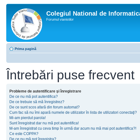
Colegiul National de Informati
Forumul vianistilor
Prima pagină
Întrebări puse frecvent
Probleme de autentificare şi înregistrare
De ce nu mă pot autentifica?
De ce trebuie să mă înregistrez?
De ce sunt scos afară din forum automat?
Cum fac să nu îmi apară numele de utilizator în lista de utilizatori conectaţi?
Mi-am pierdut parola!
Sunt înregistrat dar nu mă pot autentifica!
M-am înregistrat cu ceva timp în urmă dar acum nu mă mai pot autentifica?!
Ce este COPPA?
De ce nu mă pot înregistra?