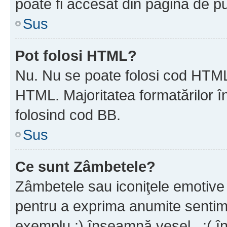
poate fi accesat din pagina de pu
Sus
Pot folosi HTML?
Nu. Nu se poate folosi cod HTML 
HTML. Majoritatea formatărilor î
folosind cod BB.
Sus
Ce sunt Zâmbetele?
Zâmbetele sau iconiţele emotive s
pentru a exprima anumite sentim
exemplu :) înseamnă vesel , :( î