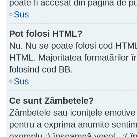
poate fi accesat din pagina de pu
Sus
Pot folosi HTML?
Nu. Nu se poate folosi cod HTML 
HTML. Majoritatea formatărilor î
folosind cod BB.
Sus
Ce sunt Zâmbetele?
Zâmbetele sau iconiţele emotive s
pentru a exprima anumite sentim
exemplu :) înseamnă vesel , :( î