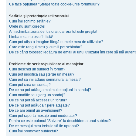
Ce face opţiunea “Şterge toate cookie-urile forumului”?
Setările şi preferinţele utilizatorului
Cum îmi schimb setările?
Orele nu sunt corecte!
Am schimbat zona de fus orar, dar ora tot este greşită!
Limba mea nu este în listă!
Cum pot afişa o imagine lângă numele meu de utilizator?
Care este rangul meu şi cum il pot schimba?
De ce când folosesc legătura de email al unui utilizator îmi cere să mă autenti
Probleme de scriere/publicare al mesajelor
Cum deschid un subiect în forum?
Cum pot modifica sau şterge un mesaj?
Cum pot să îmi adaug semnătură la mesaj?
Cum pot crea un sondaj?
De ce nu pot adăuga mai multe opţiuni la sondaj?
Cum modific sau şterg un sondaj?
De ce nu pot să accesez un forum?
De ce nu pot adăuga fişiere ataşate?
De ce am primit un avertisment?
Cum pot raporta mesaje unui moderator?
Pentru ce este butonul "Salvare" la deschiderea unui subiect?
De ce mesajul meu trebuie să fie aprobat?
Cum îmi promovez subiectul?