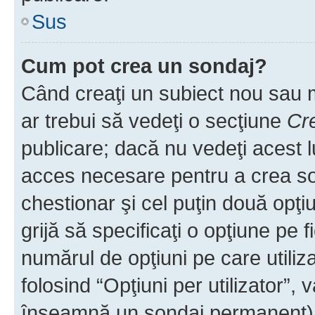
Sus
Cum pot crea un sondaj?
Când creaţi un subiect nou sau mo
ar trebui să vedeţi o secţiune
Cr
publicare; dacă nu vedeţi acest lu
acces necesare pentru a crea son
chestionar şi cel puţin două opţ
grijă să specificaţi o opţiune pe f
numărul de opţiuni pe care utiliza
folosind “Opţiuni per utilizator”, v
înseamnă un sondaj permanent) ş