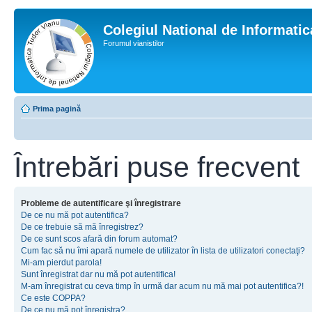
Colegiul National de Informati
Forumul vianistilor
Prima pagină
Întrebări puse frecvent
Probleme de autentificare şi înregistrare
De ce nu mă pot autentifica?
De ce trebuie să mă înregistrez?
De ce sunt scos afară din forum automat?
Cum fac să nu îmi apară numele de utilizator în lista de utilizatori conectaţi?
Mi-am pierdut parola!
Sunt înregistrat dar nu mă pot autentifica!
M-am înregistrat cu ceva timp în urmă dar acum nu mă mai pot autentifica?!
Ce este COPPA?
De ce nu mă pot înregistra?