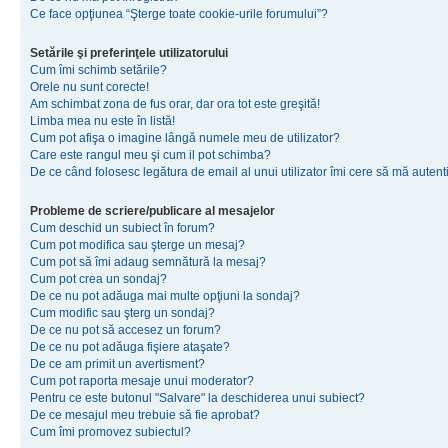
Ce face opţiunea “Şterge toate cookie-urile forumului”?
Setările şi preferinţele utilizatorului
Cum îmi schimb setările?
Orele nu sunt corecte!
Am schimbat zona de fus orar, dar ora tot este greşită!
Limba mea nu este în listă!
Cum pot afişa o imagine lângă numele meu de utilizator?
Care este rangul meu şi cum il pot schimba?
De ce când folosesc legătura de email al unui utilizator îmi cere să mă autenti
Probleme de scriere/publicare al mesajelor
Cum deschid un subiect în forum?
Cum pot modifica sau şterge un mesaj?
Cum pot să îmi adaug semnătură la mesaj?
Cum pot crea un sondaj?
De ce nu pot adăuga mai multe opţiuni la sondaj?
Cum modific sau şterg un sondaj?
De ce nu pot să accesez un forum?
De ce nu pot adăuga fişiere ataşate?
De ce am primit un avertisment?
Cum pot raporta mesaje unui moderator?
Pentru ce este butonul "Salvare" la deschiderea unui subiect?
De ce mesajul meu trebuie să fie aprobat?
Cum îmi promovez subiectul?