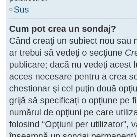
Sus
Cum pot crea un sondaj?
Când creaţi un subiect nou sau mo
ar trebui să vedeţi o secţiune
Cr
publicare; dacă nu vedeţi acest lu
acces necesare pentru a crea son
chestionar şi cel puţin două opţ
grijă să specificaţi o opţiune pe f
numărul de opţiuni pe care utiliza
folosind “Opţiuni per utilizator”, v
înseamnă un sondaj permanent) ş