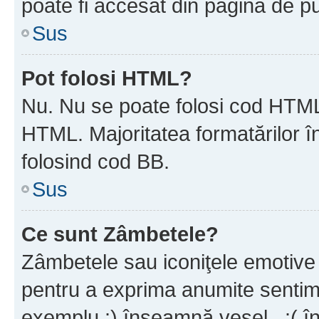
poate fi accesat din pagina de pu
Sus
Pot folosi HTML?
Nu. Nu se poate folosi cod HTML 
HTML. Majoritatea formatărilor î
folosind cod BB.
Sus
Ce sunt Zâmbetele?
Zâmbetele sau iconiţele emotive s
pentru a exprima anumite sentim
exemplu :) înseamnă vesel , :( î