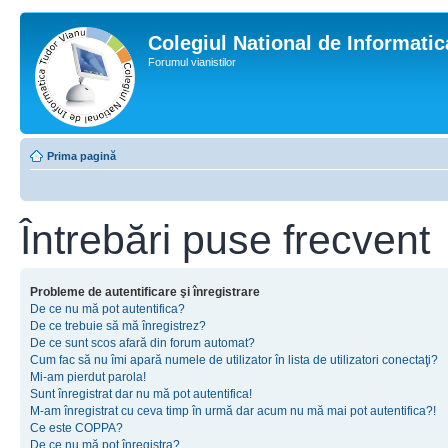
Colegiul National de Informati
Forumul vianistilor
Prima pagină
Întrebări puse frecvent
Probleme de autentificare şi înregistrare
De ce nu mă pot autentifica?
De ce trebuie să mă înregistrez?
De ce sunt scos afară din forum automat?
Cum fac să nu îmi apară numele de utilizator în lista de utilizatori conectaţi?
Mi-am pierdut parola!
Sunt înregistrat dar nu mă pot autentifica!
M-am înregistrat cu ceva timp în urmă dar acum nu mă mai pot autentifica?!
Ce este COPPA?
De ce nu mă pot înregistra?