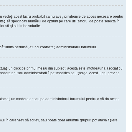
 vedeţi acest lucru probabil că nu aveţi privilegiile de acces necesare pentru
teţi să specificaţi numărul de opţiuni pe care utilizatorul de poate selecta în
lor să-şi schimbe voturile.
ât limita permisă, atunci contactaţi administratorul forumului.
ctuaţi un click pe primul mesaj din subiect; acesta este întotdeauna asociat cu
oderatorii sau administratorii îl pot modifica sau şterge. Acest lucru previne
 Contactaţi un moderator sau pe administratorul forumului pentru a vă da acces.
ul în care vreţi să scrieţi, sau poate doar anumite grupuri pot ataşa fişiere.