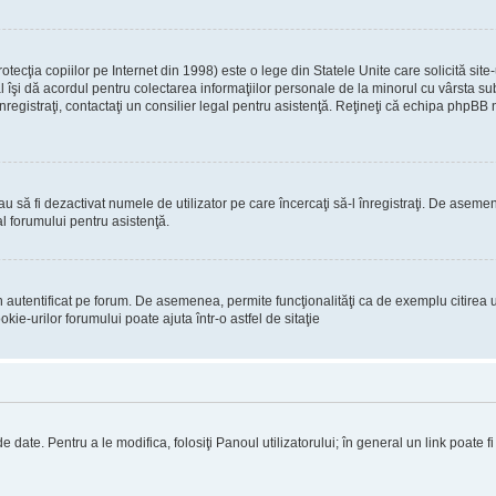
ecţia copiilor pe Internet din 1998) este o lege din Statele Unite care solicită site-
gal îşi dă acordul pentru colectarea informaţiilor personale de la minorul cu vârsta 
 înregistraţi, contactaţi un consilier legal pentru asistenţă. Reţineţi că echipa phpBB 
 sau să fi dezactivat numele de utilizator pe care încercaţi să-l înregistraţi. De asemen
al forumului pentru asistenţă.
 autentificat pe forum. De asemenea, permite funcţionalităţi ca de exemplu citirea u
ie-urilor forumului poate ajuta într-o astfel de sitaţie
 date. Pentru a le modifica, folosiţi Panoul utilizatorului; în general un link poate f