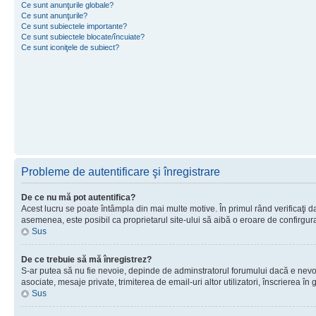
Ce sunt anunţurile globale?
Ce sunt anunţurile?
Ce sunt subiectele importante?
Ce sunt subiectele blocate/încuiate?
Ce sunt iconiţele de subiect?
Probleme de autentificare şi înregistrare
De ce nu mă pot autentifica?
Acest lucru se poate întâmpla din mai multe motive. În primul rând verificaţi dac
asemenea, este posibil ca proprietarul site-ului să aibă o eroare de confirgur
Sus
De ce trebuie să mă înregistrez?
S-ar putea să nu fie nevoie, depinde de adminstratorul forumului dacă e nevoie 
asociate, mesaje private, trimiterea de email-uri altor utilizatori, înscrierea
Sus