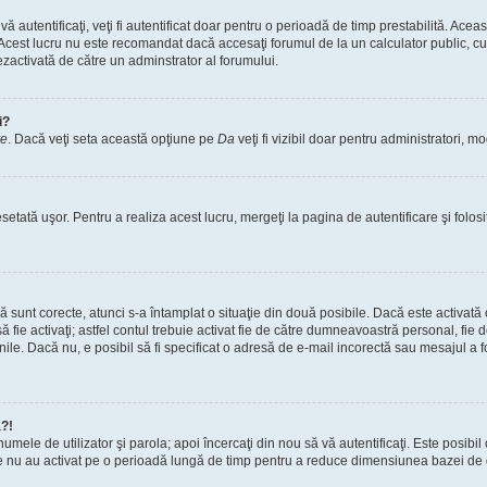
vă autentificaţi, veţi fi autentificat doar pentru o perioadă de timp prestabilită. A
. Acest lucru nu este recomandat dacă accesaţi forumul de la un calculator public, cum 
ezactivată de către un adminstrator al forumului.
i?
re
. Dacă veţi seta această opţiune pe
Da
veţi fi vizibil doar pentru administratori, 
setată uşor. Pentru a realiza acest lucru, mergeţi la pagina de autentificare şi folosi
acă sunt corecte, atunci s-a întamplat o situaţie din două posibile. Dacă este activată
 să fie activaţi; astfel contul trebuie activat fie de către dumneavoastră personal, fie
iunile. Dacă nu, e posibil să fi specificat o adresă de e-mail incorectă sau mesajul a
a?!
a numele de utilizator şi parola; apoi încercaţi din nou să vă autentificaţi. Este posib
re nu au activat pe o perioadă lungă de timp pentru a reduce dimensiunea bazei de dat