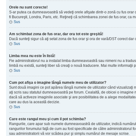
Orele nu sunt corecte!
S-ar putea ca dumneavoastră să vedeţi orele afişate dintr-o zonă cu fus orar dif
fi Bucureşti, Londra, Paris, etc. Reţineţi că schimbarea zonei de fus orar, ca maj
Sus
Am schimbat zona de fus orar, dar ora tot este greşită!
Dacă sunteţi sigur că aţi setat zona de fus orar şi ora de vară/DST corect dar 
Sus
Limba mea nu este în listă!
Fie administratorul nu a instalat limba dumneavoastră sau nimeni nu a tradus 
limbă nu există, sunteţi liber să creaţi o nouă traducere. Mai multe informaţii po
Sus
Cum pot afişa o imagine lângă numele meu de utilizator?
Sunt două imagini ce pot apărea lângă numele de utilizator când vizualizaţi 
aţi scris sau statutul dumneavoastră pe forum. Cealaltă, de obicei o imagine 
dacă să activeze imaginile asociate şi are posibilitatea de a alege modalitatea 
care au dus la această decizie.
Sus
Care este rangul meu şi cum il pot schimba?
Rangurile, care apar sub numele dumneavoastră de utilizator, indică numărul de
rangurilor forumului faţă de cum au fost specificate de către administratorul f
sau administratorii vă vor scădea pur şi simplu numărul de mesaje scrise.