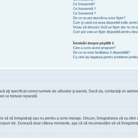
Ce înseamnă?
Ce înseamnă ?
Ce înseamnă ?
De ce nu pot descărca orice fişier?
Cum şi cand voi avea disponibil trafic pent
Vreau să descarc încă un fişier dar nu mi-a
Cum pot vota un fişier disponibil pentru de
Întrebări despre phpBB 3
Cine a scris acest program?
De ce nu este facilitatea X disponibilă?
Cu cine iau legatura pentru probleme juridi
ă aţi specificat corect numele de utilizator şi parola. Dacă da, contactaţi un administ
are ce trebuie reparată.
să vă înregistraţi sau nu pentru a scrie mesaje. Oricum, înregistrarea vă va oferi ac
 în grupuri etc. Durează doar câteva momente, aşa că vă recomandăm să vă înregistraţ