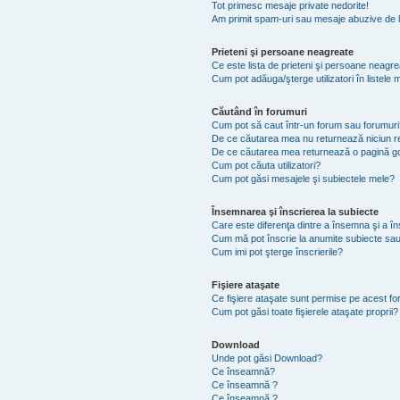
Tot primesc mesaje private nedorite!
Am primit spam-uri sau mesaje abuzive de l
Prieteni şi persoane neagreate
Ce este lista de prieteni şi persoane neagr
Cum pot adăuga/şterge utilizatori în listel
Căutând în forumuri
Cum pot să caut într-un forum sau forumuri
De ce căutarea mea nu returnează niciun re
De ce căutarea mea returnează o pagină g
Cum pot căuta utilizatori?
Cum pot găsi mesajele şi subiectele mele?
Însemnarea şi înscrierea la subiecte
Care este diferenţa dintre a însemna şi a în
Cum mă pot înscrie la anumite subiecte sau
Cum imi pot şterge înscrierile?
Fişiere ataşate
Ce fişiere ataşate sunt permise pe acest f
Cum pot găsi toate fişierele ataşate proprii?
Download
Unde pot găsi Download?
Ce înseamnă?
Ce înseamnă ?
Ce înseamnă ?