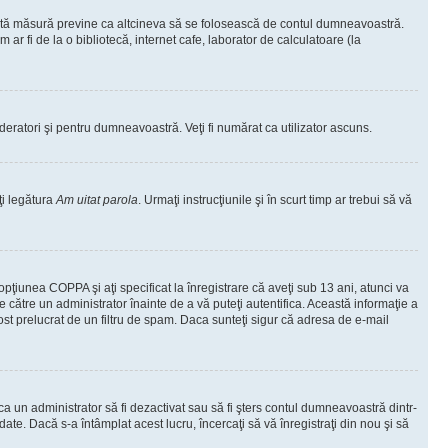
ceastă măsură previne ca altcineva să se folosească de contul dumneavoastră.
ar fi de la o bibliotecă, internet cafe, laborator de calculatoare (la
moderatori şi pentru dumneavoastră. Veţi fi numărat ca utilizator ascuns.
ţi legătura
Am uitat parola
. Urmaţi instrucţiunile şi în scurt timp ar trebui să vă
 opţiunea COPPA şi aţi specificat la înregistrare că aveţi sub 13 ani, atunci va
 de către un administrator înainte de a vă puteţi autentifica. Această informaţie a
 fost prelucrat de un filtru de spam. Daca sunteţi sigur că adresa de e-mail
il ca un administrator să fi dezactivat sau să fi şters contul dumneavoastră dintr-
e. Dacă s-a întâmplat acest lucru, încercaţi să vă înregistraţi din nou şi să