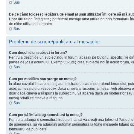
Sus
De ce când folosesc legătura de email al unui utilizator îmi cere să mă aut
Doar utilizatorii înregistraţi pot trimite mesaje altor utilizatori prin formular
de către utilizatorii anonimi.
Sus
Probleme de scriere/publicare al mesajelor
Cum deschid un subiect în forum?
Pentru a deschide un subiect nou în forum, apăsaţi pe butonul specific, fie din f
partea de jos a ecranului. Exemplu: Puteţi crea subiecte noi în acest forum, Pu
Sus
Cum pot modifica sau şterge un mesaj?
În afara cazului în care sunteţi administratorul sau moderatorul forumului, p
asociat mesajulului respectiv. Dacă cineva a răspuns la mesaj, veţi observa o 
doar dacă cineva a răspuns la subiect; nu va apărea dacă un moderator sau admi
mesaj odată ce cineva a răspuns.
Sus
Cum pot să îmi adaug semnătură la mesaj?
Pentru a adăuga o semnătură trebuie întâi să vă creaţi una folosind Panoul uti
de asemenea, să vă adăugaţi automat semnătura la toate mesajele bifând opţiu
formularul de publicare.