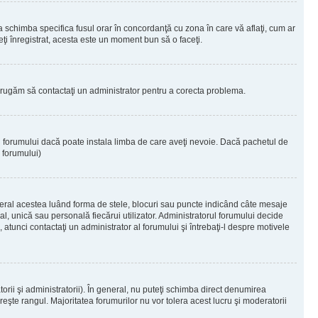
 a schimba specifica fusul orar în concordanţă cu zona în care vă aflaţi, cum ar
teţi înregistrat, acesta este un moment bun să o faceţi.
Vă rugăm să contactaţi un administrator pentru a corecta problema.
ul forumului dacă poate instala limba de care aveţi nevoie. Dacă pachetul de
r forumului)
eral acestea luând forma de stele, blocuri sau puncte indicând câte mesaje
, unică sau personală fiecărui utilizator. Administratorul forumului decide
 atunci contactaţi un administrator al forumului şi întrebaţi-l despre motivele
rii şi administratorii). În general, nu puteţi schimba direct denumirea
eşte rangul. Majoritatea forumurilor nu vor tolera acest lucru şi moderatorii