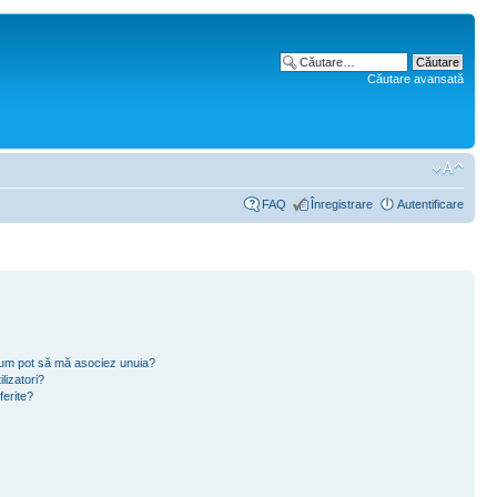
Căutare avansată
FAQ
Înregistrare
Autentificare
i cum pot să mă asociez unuia?
lizatori?
ferite?