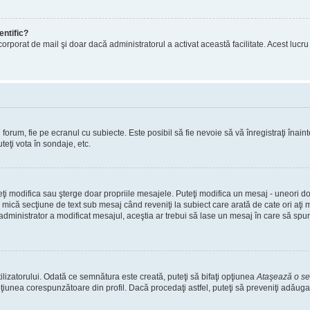
entific?
ul încorporat de mail şi doar dacă administratorul a activat această facilitate. Acest 
orum, fie pe ecranul cu subiecte. Este posibil să fie nevoie să vă înregistraţi înainte
teţi vota în sondaje, etc.
uteţi modifica sau şterge doar propriile mesajele. Puteţi modifica un mesaj - uneori
mică secţiune de text sub mesaj când reveniţi la subiect care arată de cate ori aţi
nistrator a modificat mesajul, aceştia ar trebui să lase un mesaj în care să spună c
lizatorului. Odată ce semnătura este creată, puteţi să bifaţi opţiunea
Ataşează o s
nea corespunzătoare din profil. Dacă procedaţi astfel, puteţi să preveniţi adăuga