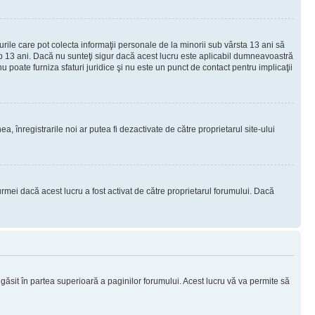
urile care pot colecta informaţii personale de la minorii sub vârsta 13 ani să
sub 13 ani. Dacă nu sunteţi sigur dacă acest lucru este aplicabil dumneavoastră
nu poate furniza sfaturi juridice şi nu este un punct de contact pentru implicaţii
ea, înregistrarile noi ar putea fi dezactivate de către proprietarul site-ului
rmei dacă acest lucru a fost activat de către proprietarul forumului. Dacă
i găsit în partea superioară a paginilor forumului. Acest lucru vă va permite să