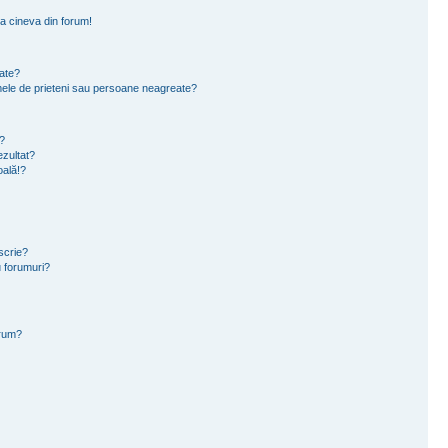
a cineva din forum!
eate?
e mele de prieteni sau persoane neagreate?
?
zultat?
oală!?
scrie?
 forumuri?
orum?