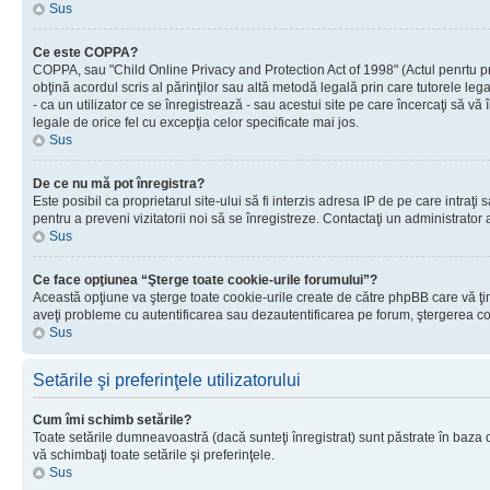
Sus
Ce este COPPA?
COPPA, sau "Child Online Privacy and Protection Act of 1998" (Actul penrtu prot
obţină acordul scris al părinţilor sau altă metodă legală prin care tutorele le
- ca un utilizator ce se înregistrează - sau acestui site pe care încercaţi să vă
legale de orice fel cu excepţia celor specificate mai jos.
Sus
De ce nu mă pot înregistra?
Este posibil ca proprietarul site-ului să fi interzis adresa IP de pe care intraţi
pentru a preveni vizitatorii noi să se înregistreze. Contactaţi un administrator 
Sus
Ce face opţiunea “Şterge toate cookie-urile forumului”?
Această opţiune va şterge toate cookie-urile create de către phpBB care vă ţin
aveţi probleme cu autentificarea sau dezautentificarea pe forum, ştergerea cook
Sus
Setările şi preferinţele utilizatorului
Cum îmi schimb setările?
Toate setările dumneavoastră (dacă sunteţi înregistrat) sunt păstrate în baza de
vă schimbaţi toate setările şi preferinţele.
Sus