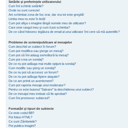
Setările şi preferinţele utilizatorului
Cum îmi schimb setările?
Orele nu sunt corecte!
Am schimbat zona de fus orar, dar ora tot este greşită!
Limba mea nu este în listă!
Cum pot afişa o imagine lângă numele meu de utilizator?
Care este rangul meu şi cum il pot schimba?
De ce când folosesc legătura de email al unui utilizator îmi cere să mă autentific?
Probleme de scriere/publicare al mesajelor
Cum deschid un subiect în forum?
Cum pot modifica sau şterge un mesaj?
Cum pot să îmi adaug semnătură la mesaj?
Cum pot crea un sondaj?
De ce nu pot adăuga mai multe opţiuni la sondaj?
Cum modific sau şterg un sondaj?
De ce nu pot să accesez un forum?
De ce nu pot adăuga fişiere ataşate?
De ce am primit un avertisment?
Cum pot raporta mesaje unui moderator?
Pentru ce este butonul "Salvare" la deschiderea unui subiect?
De ce mesajul meu trebuie să fie aprobat?
Cum îmi promovez subiectul?
Formatări şi tipuri de subiecte
Ce este codul BB?
Pot folosi HTML?
Ce sunt Zâmbetele?
Pot publica imagini?