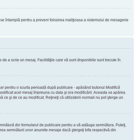
lucru se întamplă pentru a preveni folosirea maliţioasa a sistemului de mesagerie
 de a scrie un mesaj. Facilităţile care vă sunt disponibile sunt trecute în
 doar pentru o scurta perioadă după publicare - apăsând butonul
Modifică
 modificat acel mesaj împreuna cu data şi ora modificării. Aceasta va apărea
e şi de ce au modificat. Reţineţi că utilizatorii normali nu pot şterge un
emnătură
din formularul de publicare pentru a vă adăuga semnătura. Puteţi,
rea semnăturii unor anumite mesaje dacă ştergeţi bifa respectivă din