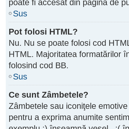
poate fi accesat din pagina de pu
Sus
Pot folosi HTML?
Nu. Nu se poate folosi cod HTML 
HTML. Majoritatea formatărilor î
folosind cod BB.
Sus
Ce sunt Zâmbetele?
Zâmbetele sau iconiţele emotive s
pentru a exprima anumite sentim
exemplu :) înseamnă vesel , :( î