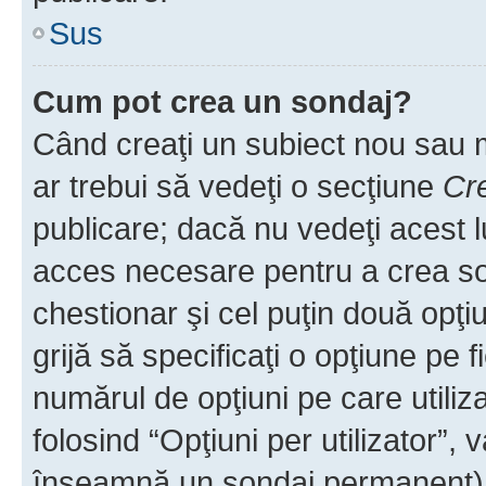
Sus
Cum pot crea un sondaj?
Când creaţi un subiect nou sau mo
ar trebui să vedeţi o secţiune
Cr
publicare; dacă nu vedeţi acest lu
acces necesare pentru a crea son
chestionar şi cel puţin două opţ
grijă să specificaţi o opţiune pe f
numărul de opţiuni pe care utiliza
folosind “Opţiuni per utilizator”, v
înseamnă un sondaj permanent) ş