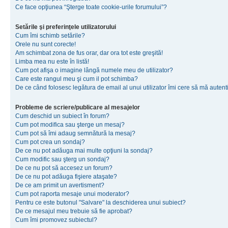
Ce face opţiunea “Şterge toate cookie-urile forumului”?
Setările şi preferinţele utilizatorului
Cum îmi schimb setările?
Orele nu sunt corecte!
Am schimbat zona de fus orar, dar ora tot este greşită!
Limba mea nu este în listă!
Cum pot afişa o imagine lângă numele meu de utilizator?
Care este rangul meu şi cum il pot schimba?
De ce când folosesc legătura de email al unui utilizator îmi cere să mă autenti
Probleme de scriere/publicare al mesajelor
Cum deschid un subiect în forum?
Cum pot modifica sau şterge un mesaj?
Cum pot să îmi adaug semnătură la mesaj?
Cum pot crea un sondaj?
De ce nu pot adăuga mai multe opţiuni la sondaj?
Cum modific sau şterg un sondaj?
De ce nu pot să accesez un forum?
De ce nu pot adăuga fişiere ataşate?
De ce am primit un avertisment?
Cum pot raporta mesaje unui moderator?
Pentru ce este butonul "Salvare" la deschiderea unui subiect?
De ce mesajul meu trebuie să fie aprobat?
Cum îmi promovez subiectul?