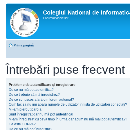
Colegiul National de Informati
Forumul vianistilor
Prima pagină
Întrebări puse frecvent
Probleme de autentificare şi înregistrare
De ce nu mă pot autentifica?
De ce trebuie să mă înregistrez?
De ce sunt scos afară din forum automat?
Cum fac să nu îmi apară numele de utilizator în lista de utilizatori conectaţi?
Mi-am pierdut parola!
Sunt înregistrat dar nu mă pot autentifica!
M-am înregistrat cu ceva timp în urmă dar acum nu mă mai pot autentifica?!
Ce este COPPA?
De ce nu mă pot înregistra?