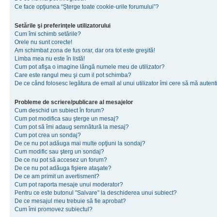
Ce face opţiunea “Şterge toate cookie-urile forumului”?
Setările şi preferinţele utilizatorului
Cum îmi schimb setările?
Orele nu sunt corecte!
Am schimbat zona de fus orar, dar ora tot este greşită!
Limba mea nu este în listă!
Cum pot afişa o imagine lângă numele meu de utilizator?
Care este rangul meu şi cum il pot schimba?
De ce când folosesc legătura de email al unui utilizator îmi cere să mă autenti
Probleme de scriere/publicare al mesajelor
Cum deschid un subiect în forum?
Cum pot modifica sau şterge un mesaj?
Cum pot să îmi adaug semnătură la mesaj?
Cum pot crea un sondaj?
De ce nu pot adăuga mai multe opţiuni la sondaj?
Cum modific sau şterg un sondaj?
De ce nu pot să accesez un forum?
De ce nu pot adăuga fişiere ataşate?
De ce am primit un avertisment?
Cum pot raporta mesaje unui moderator?
Pentru ce este butonul "Salvare" la deschiderea unui subiect?
De ce mesajul meu trebuie să fie aprobat?
Cum îmi promovez subiectul?