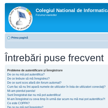
Colegiul National de Informati
Forumul vianistilor
Prima pagină
Întrebări puse frecvent
Probleme de autentificare şi înregistrare
De ce nu mă pot autentifica?
De ce trebuie să mă înregistrez?
De ce sunt scos afară din forum automat?
Cum fac să nu îmi apară numele de utilizator în lista de utilizatori conectaţi?
Mi-am pierdut parola!
Sunt înregistrat dar nu mă pot autentifica!
M-am înregistrat cu ceva timp în urmă dar acum nu mă mai pot autentifica?!
Ce este COPPA?
De ce nu mă pot înregistra?