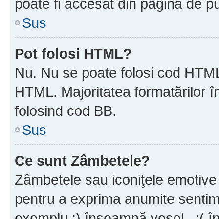
poate fi accesat din pagina de pu
Sus
Pot folosi HTML?
Nu. Nu se poate folosi cod HTML 
HTML. Majoritatea formatărilor î
folosind cod BB.
Sus
Ce sunt Zâmbetele?
Zâmbetele sau iconiţele emotive s
pentru a exprima anumite sentim
exemplu :) înseamnă vesel , :( î