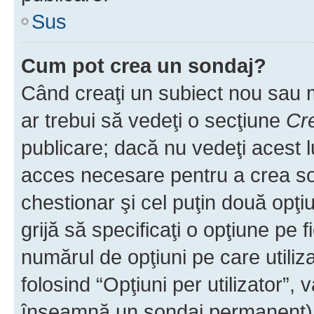
Sus
Cum pot crea un sondaj?
Când creaţi un subiect nou sau mo
ar trebui să vedeţi o secţiune
Cr
publicare; dacă nu vedeţi acest lu
acces necesare pentru a crea son
chestionar şi cel puţin două opţ
grijă să specificaţi o opţiune pe f
numărul de opţiuni pe care utiliza
folosind “Opţiuni per utilizator”, v
înseamnă un sondaj permanent) ş