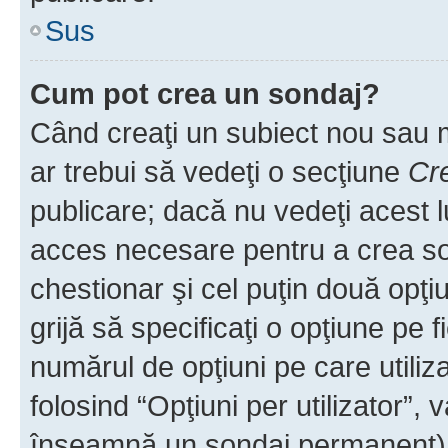
Sus
Cum pot crea un sondaj?
Când creaţi un subiect nou sau mo
ar trebui să vedeţi o secţiune
Cr
publicare; dacă nu vedeţi acest lu
acces necesare pentru a crea son
chestionar şi cel puţin două opţ
grijă să specificaţi o opţiune pe f
numărul de opţiuni pe care utiliza
folosind “Opţiuni per utilizator”, v
înseamnă un sondaj permanent) ş