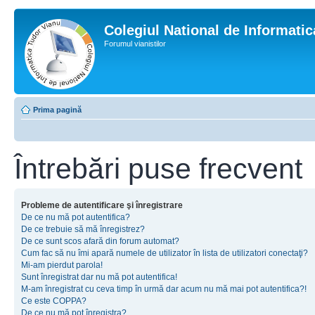
Colegiul National de Informati
Forumul vianistilor
Prima pagină
Întrebări puse frecvent
Probleme de autentificare şi înregistrare
De ce nu mă pot autentifica?
De ce trebuie să mă înregistrez?
De ce sunt scos afară din forum automat?
Cum fac să nu îmi apară numele de utilizator în lista de utilizatori conectaţi?
Mi-am pierdut parola!
Sunt înregistrat dar nu mă pot autentifica!
M-am înregistrat cu ceva timp în urmă dar acum nu mă mai pot autentifica?!
Ce este COPPA?
De ce nu mă pot înregistra?