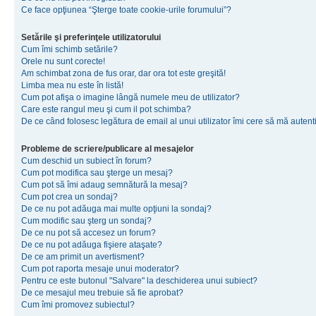
Ce face opţiunea “Şterge toate cookie-urile forumului”?
Setările şi preferinţele utilizatorului
Cum îmi schimb setările?
Orele nu sunt corecte!
Am schimbat zona de fus orar, dar ora tot este greşită!
Limba mea nu este în listă!
Cum pot afişa o imagine lângă numele meu de utilizator?
Care este rangul meu şi cum il pot schimba?
De ce când folosesc legătura de email al unui utilizator îmi cere să mă autenti
Probleme de scriere/publicare al mesajelor
Cum deschid un subiect în forum?
Cum pot modifica sau şterge un mesaj?
Cum pot să îmi adaug semnătură la mesaj?
Cum pot crea un sondaj?
De ce nu pot adăuga mai multe opţiuni la sondaj?
Cum modific sau şterg un sondaj?
De ce nu pot să accesez un forum?
De ce nu pot adăuga fişiere ataşate?
De ce am primit un avertisment?
Cum pot raporta mesaje unui moderator?
Pentru ce este butonul "Salvare" la deschiderea unui subiect?
De ce mesajul meu trebuie să fie aprobat?
Cum îmi promovez subiectul?