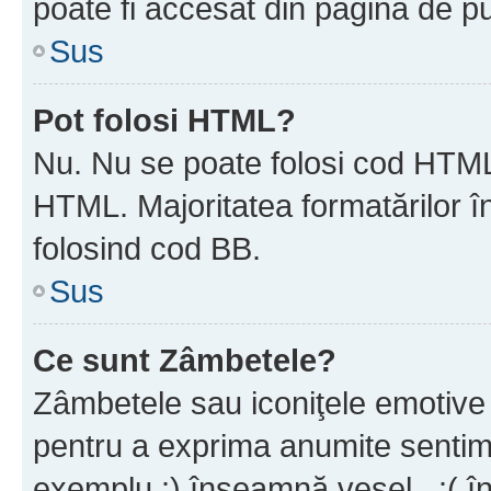
poate fi accesat din pagina de pu
Sus
Pot folosi HTML?
Nu. Nu se poate folosi cod HTML 
HTML. Majoritatea formatărilor î
folosind cod BB.
Sus
Ce sunt Zâmbetele?
Zâmbetele sau iconiţele emotive s
pentru a exprima anumite sentim
exemplu :) înseamnă vesel , :( î