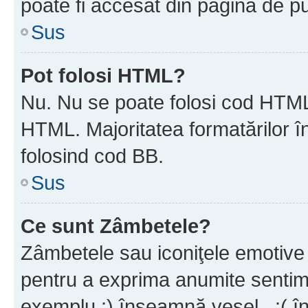
poate fi accesat din pagina de pu
Sus
Pot folosi HTML?
Nu. Nu se poate folosi cod HTML 
HTML. Majoritatea formatărilor î
folosind cod BB.
Sus
Ce sunt Zâmbetele?
Zâmbetele sau iconiţele emotive s
pentru a exprima anumite sentim
exemplu :) înseamnă vesel , :( î