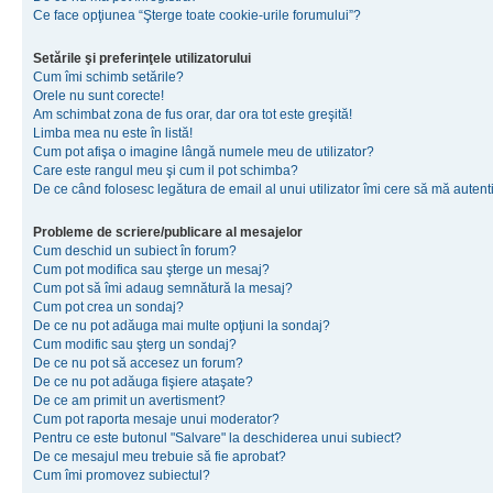
Ce face opţiunea “Şterge toate cookie-urile forumului”?
Setările şi preferinţele utilizatorului
Cum îmi schimb setările?
Orele nu sunt corecte!
Am schimbat zona de fus orar, dar ora tot este greşită!
Limba mea nu este în listă!
Cum pot afişa o imagine lângă numele meu de utilizator?
Care este rangul meu şi cum il pot schimba?
De ce când folosesc legătura de email al unui utilizator îmi cere să mă autenti
Probleme de scriere/publicare al mesajelor
Cum deschid un subiect în forum?
Cum pot modifica sau şterge un mesaj?
Cum pot să îmi adaug semnătură la mesaj?
Cum pot crea un sondaj?
De ce nu pot adăuga mai multe opţiuni la sondaj?
Cum modific sau şterg un sondaj?
De ce nu pot să accesez un forum?
De ce nu pot adăuga fişiere ataşate?
De ce am primit un avertisment?
Cum pot raporta mesaje unui moderator?
Pentru ce este butonul "Salvare" la deschiderea unui subiect?
De ce mesajul meu trebuie să fie aprobat?
Cum îmi promovez subiectul?