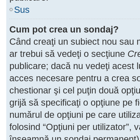
Sus
Cum pot crea un sondaj?
Când creaţi un subiect nou sau mo
ar trebui să vedeţi o secţiune
Cr
publicare; dacă nu vedeţi acest lu
acces necesare pentru a crea son
chestionar şi cel puţin două opţ
grijă să specificaţi o opţiune pe f
numărul de opţiuni pe care utiliza
folosind “Opţiuni per utilizator”, v
înseamnă un sondaj permanent) ş