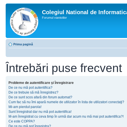
Colegiul National de Informati
Forumul vianistilor
Prima pagină
Întrebări puse frecvent
Probleme de autentificare şi înregistrare
De ce nu mă pot autentifica?
De ce trebuie să mă înregistrez?
De ce sunt scos afară din forum automat?
Cum fac să nu îmi apară numele de utilizator în lista de utilizatori conectaţi?
Mi-am pierdut parola!
Sunt înregistrat dar nu mă pot autentifica!
M-am înregistrat cu ceva timp în urmă dar acum nu mă mai pot autentifica?!
Ce este COPPA?
De ce nu mă pot înregistra?