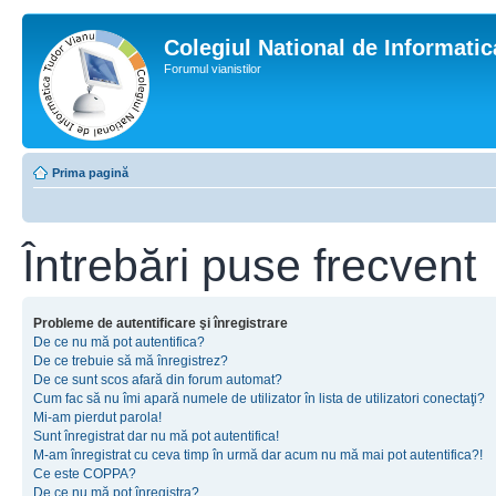
Colegiul National de Informati
Forumul vianistilor
Prima pagină
Întrebări puse frecvent
Probleme de autentificare şi înregistrare
De ce nu mă pot autentifica?
De ce trebuie să mă înregistrez?
De ce sunt scos afară din forum automat?
Cum fac să nu îmi apară numele de utilizator în lista de utilizatori conectaţi?
Mi-am pierdut parola!
Sunt înregistrat dar nu mă pot autentifica!
M-am înregistrat cu ceva timp în urmă dar acum nu mă mai pot autentifica?!
Ce este COPPA?
De ce nu mă pot înregistra?