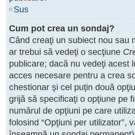
Sus
Cum pot crea un sondaj?
Când creaţi un subiect nou sau mo
ar trebui să vedeţi o secţiune
Cr
publicare; dacă nu vedeţi acest lu
acces necesare pentru a crea son
chestionar şi cel puţin două opţ
grijă să specificaţi o opţiune pe f
numărul de opţiuni pe care utiliza
folosind “Opţiuni per utilizator”, v
înseamnă un sondaj permanent) ş