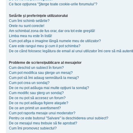
Ce face opţiunea “Şterge toate cookie-urile forumului”?
Setările şi preferinţele utilizatorului
Cum îmi schimb setările?
Orele nu sunt corecte!
Am schimbat zona de fus orar, dar ora tot este greşită!
Limba mea nu este în listă!
Cum pot afişa o imagine lângă numele meu de utilizator?
Care este rangul meu şi cum il pot schimba?
De ce când folosesc legătura de email al unui utilizator îmi cere să mă autenti
Probleme de scriere/publicare al mesajelor
Cum deschid un subiect în forum?
Cum pot modifica sau şterge un mesaj?
Cum pot să îmi adaug semnătură la mesaj?
Cum pot crea un sondaj?
De ce nu pot adăuga mai multe opţiuni la sondaj?
Cum modific sau şterg un sondaj?
De ce nu pot să accesez un forum?
De ce nu pot adăuga fişiere ataşate?
De ce am primit un avertisment?
Cum pot raporta mesaje unui moderator?
Pentru ce este butonul "Salvare" la deschiderea unui subiect?
De ce mesajul meu trebuie să fie aprobat?
Cum îmi promovez subiectul?