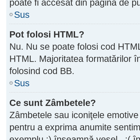
poate fi accesat din pagina de pu
Sus
Pot folosi HTML?
Nu. Nu se poate folosi cod HTML 
HTML. Majoritatea formatărilor î
folosind cod BB.
Sus
Ce sunt Zâmbetele?
Zâmbetele sau iconiţele emotive s
pentru a exprima anumite sentim
exemplu :) înseamnă vesel , :( î