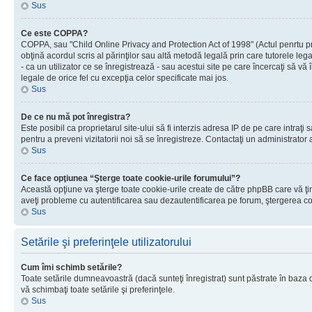
Sus
Ce este COPPA?
COPPA, sau "Child Online Privacy and Protection Act of 1998" (Actul penrtu prot
obţină acordul scris al părinţilor sau altă metodă legală prin care tutorele le
- ca un utilizator ce se înregistrează - sau acestui site pe care încercaţi să vă
legale de orice fel cu excepţia celor specificate mai jos.
Sus
De ce nu mă pot înregistra?
Este posibil ca proprietarul site-ului să fi interzis adresa IP de pe care intraţi
pentru a preveni vizitatorii noi să se înregistreze. Contactaţi un administrator 
Sus
Ce face opţiunea “Şterge toate cookie-urile forumului”?
Această opţiune va şterge toate cookie-urile create de către phpBB care vă ţin
aveţi probleme cu autentificarea sau dezautentificarea pe forum, ştergerea cook
Sus
Setările şi preferinţele utilizatorului
Cum îmi schimb setările?
Toate setările dumneavoastră (dacă sunteţi înregistrat) sunt păstrate în baza de
vă schimbaţi toate setările şi preferinţele.
Sus