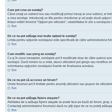
Sus
Cum pot crea un sondaj?
Când creaţi un subiect nou sau modificaţi primul mesaj al unui subiect, ar tre
a crea sondaje. Introduceţi un titlu pentru chestionar şi cel puţin două opţiuni
timpul votării folosind “Opţiuni per utilizator”, valabilitatea în zile a sondaju
Sus
De ce nu pot adăuga mai multe opţiuni la sondaj?
Limita pentru opţiunile sondajului este specificată de către administratorul fo
Sus
Cum modific sau şterg un sondaj?
Ca şi în cazul mesajelor, sondajele pot fi modificate doar de către autorul ac
sondajul. Dacă nimeni nu a votat, atunci utilizatorii pot şterge sau modifica or
schimbarea opţiunilor sondajului înainte de finalizarea acestuia.
Sus
De ce nu pot să accesez un forum?
Unele forumuri pot fi limitate pentru anumiţi utilizatori sau grupuri de utiliza
Sus
De ce nu pot adăuga fişiere ataşate?
Abilitatea de a adăuga fişiere ataşate se poate face pe bază de forum, grup, sau
Contactaţi administratorul forumului dacă nu ştiţi sigur de ce nu puteţi adăuga 
Sus