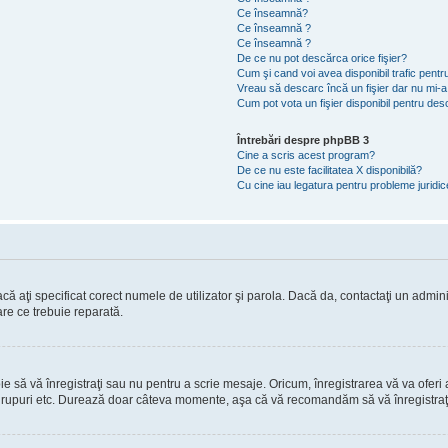
Ce înseamnă?
Ce înseamnă ?
Ce înseamnă ?
De ce nu pot descărca orice fişier?
Cum şi cand voi avea disponibil trafic pent
Vreau să descarc încă un fişier dar nu mi-a
Cum pot vota un fişier disponibil pentru de
Întrebări despre phpBB 3
Cine a scris acest program?
De ce nu este facilitatea X disponibilă?
Cu cine iau legatura pentru probleme juridi
ă aţi specificat corect numele de utilizator şi parola. Dacă da, contactaţi un administ
are ce trebuie reparată.
să vă înregistraţi sau nu pentru a scrie mesaje. Oricum, înregistrarea vă va oferi ac
 în grupuri etc. Durează doar câteva momente, aşa că vă recomandăm să vă înregistraţ