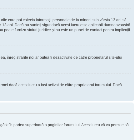
urile care pot colecta informaţii personale de la minorii sub vârsta 13 ani să
sub 13 ani. Dacă nu sunteţi sigur dacă acest lucru este aplicabil dumneavoastră
nu poate furniza sfaturi juridice şi nu este un punct de contact pentru implicaţii
ea, înregistrarile noi ar putea fi dezactivate de către proprietarul site-ului
rmei dacă acest lucru a fost activat de către proprietarul forumului. Dacă
i găsit în partea superioară a paginilor forumului. Acest lucru vă va permite să