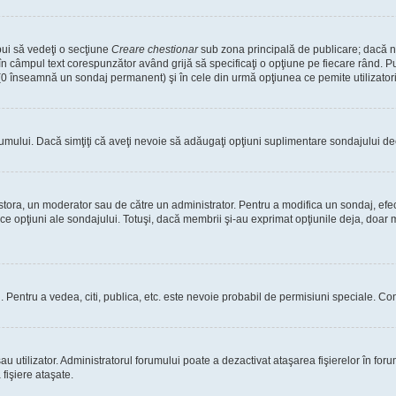
bui să vedeţi o secţiune
Creare chestionar
sub zona principală de publicare; dacă nu
 în câmpul text corespunzător având grijă să specificaţi o opţiune pe fiecare rând. Pu
lui (0 înseamnă un sondaj permanent) şi în cele din urmă opţiunea ce pemite utilizatori
rumului. Dacă simţiţi că aveţi nevoie să adăugaţi opţiuni suplimentare sondajului dec
estora, un moderator sau de către un administrator. Pentru a modifica un sondaj, efe
ice opţiuni ale sondajului. Totuşi, dacă membrii şi-au exprimat opţiunile deja, doar m
tori. Pentru a vedea, citi, publica, etc. este nevoie probabil de permisiuni speciale.
 utilizator. Administratorul forumului poate a dezactivat ataşarea fişierelor în forum
fişiere ataşate.