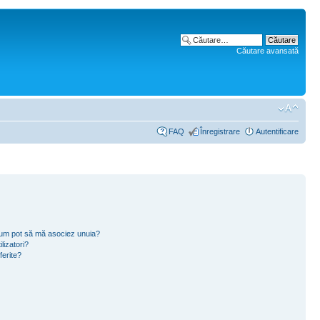
Căutare avansată
FAQ
Înregistrare
Autentificare
i cum pot să mă asociez unuia?
lizatori?
ferite?