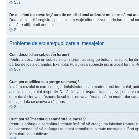
Sus
De ce când folosesc legătura de email al unui utilizator îmi cere să mă aut
Doar utilizatorii înregistraţi pot trimite mesaje altor utilizatori prin formular
de către utilizatorii anonimi.
Sus
Probleme de scriere/publicare al mesajelor
Cum deschid un subiect în forum?
Pentru a deschide un subiect nou în forum, apăsaţi pe butonul specific, fie din f
partea de jos a ecranului. Exemplu: Puteţi crea subiecte noi în acest forum, Pu
Sus
Cum pot modifica sau şterge un mesaj?
În afara cazului în care sunteţi administratorul sau moderatorul forumului, p
asociat mesajulului respectiv. Dacă cineva a răspuns la mesaj, veţi observa o 
doar dacă cineva a răspuns la subiect; nu va apărea dacă un moderator sau admi
mesaj odată ce cineva a răspuns.
Sus
Cum pot să îmi adaug semnătură la mesaj?
Pentru a adăuga o semnătură trebuie întâi să vă creaţi una folosind Panoul uti
de asemenea, să vă adăugaţi automat semnătura la toate mesajele bifând opţiu
formularul de publicare.