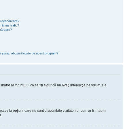
ru descărcare?
 rămas trafic?
scărcare?
ce şi/sau abuzuri legate de acest program?
rator al forumului ca să fiţi sigur că nu aveţi interdicţie pe forum. De
ces la opţiuni care nu sunt disponibile vizitatorilor cum ar fi imagini
i.