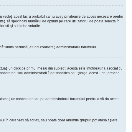
 vedeţi acest lucru probabil că nu aveţi privilegiile de acces necesare pentru
teţi să specificaţi numărul de opţiuni pe care utilizatorul de poate selecta în
lor să-şi schimbe voturile.
ât limita permisă, atunci contactaţi administratorul forumului.
ctuaţi un click pe primul mesaj din subiect; acesta este întotdeauna asociat cu
oderatorii sau administratorii îl pot modifica sau şterge. Acest lucru previne
 Contactaţi un moderator sau pe administratorul forumului pentru a vă da acces.
ul în care vreţi să scrieţi, sau poate doar anumite grupuri pot ataşa fişiere.