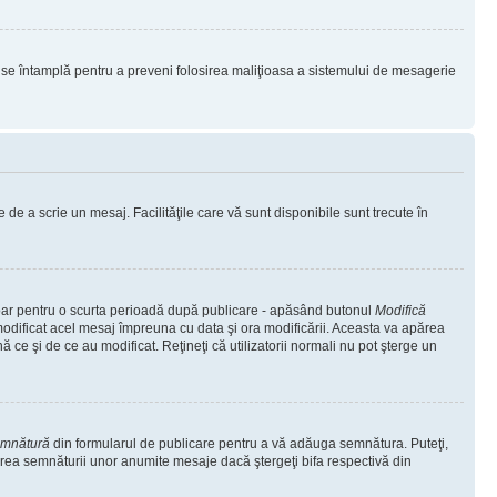
lucru se întamplă pentru a preveni folosirea maliţioasa a sistemului de mesagerie
 de a scrie un mesaj. Facilităţile care vă sunt disponibile sunt trecute în
 doar pentru o scurta perioadă după publicare - apăsând butonul
Modifică
 modificat acel mesaj împreuna cu data şi ora modificării. Aceasta va apărea
e şi de ce au modificat. Reţineţi că utilizatorii normali nu pot şterge un
emnătură
din formularul de publicare pentru a vă adăuga semnătura. Puteţi,
rea semnăturii unor anumite mesaje dacă ştergeţi bifa respectivă din