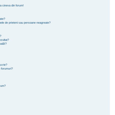
a cineva din forum!
eate?
e mele de prieteni sau persoane neagreate?
?
zultat?
oală!?
scrie?
 forumuri?
orum?