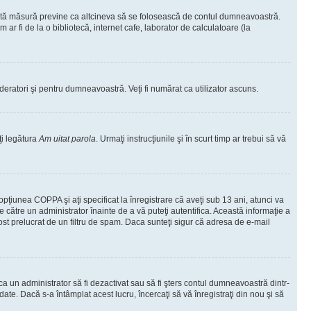
ceastă măsură previne ca altcineva să se folosească de contul dumneavoastră.
ar fi de la o bibliotecă, internet cafe, laborator de calculatoare (la
moderatori şi pentru dumneavoastră. Veţi fi numărat ca utilizator ascuns.
ţi legătura
Am uitat parola
. Urmaţi instrucţiunile şi în scurt timp ar trebui să vă
 opţiunea COPPA şi aţi specificat la înregistrare că aveţi sub 13 ani, atunci va
 de către un administrator înainte de a vă puteţi autentifica. Această informaţie a
 fost prelucrat de un filtru de spam. Daca sunteţi sigur că adresa de e-mail
il ca un administrator să fi dezactivat sau să fi şters contul dumneavoastră dintr-
e. Dacă s-a întâmplat acest lucru, încercaţi să vă înregistraţi din nou şi să