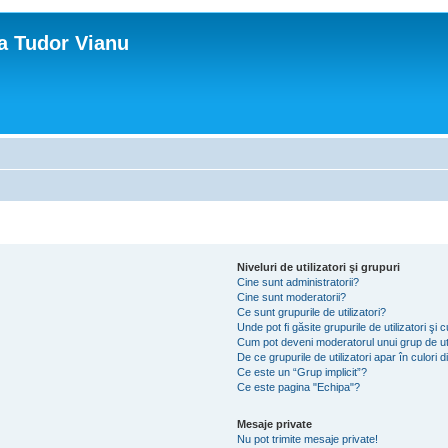
ca Tudor Vianu
Niveluri de utilizatori şi grupuri
Cine sunt administratorii?
Cine sunt moderatorii?
Ce sunt grupurile de utilizatori?
Unde pot fi găsite grupurile de utilizatori ş
Cum pot deveni moderatorul unui grup de uti
De ce grupurile de utilizatori apar în culori di
Ce este un “Grup implicit”?
Ce este pagina "Echipa"?
Mesaje private
Nu pot trimite mesaje private!