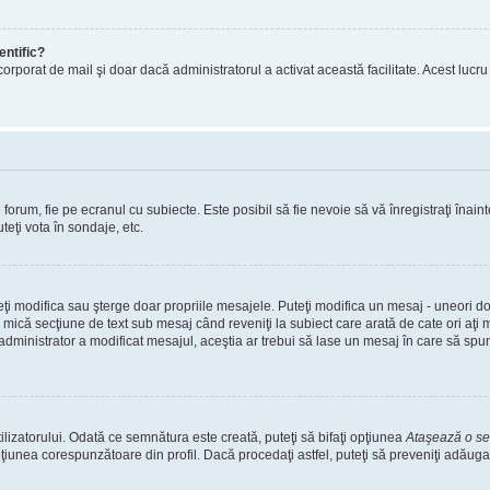
entific?
ul încorporat de mail şi doar dacă administratorul a activat această facilitate. Acest 
orum, fie pe ecranul cu subiecte. Este posibil să fie nevoie să vă înregistraţi înainte
teţi vota în sondaje, etc.
uteţi modifica sau şterge doar propriile mesajele. Puteţi modifica un mesaj - uneori
mică secţiune de text sub mesaj când reveniţi la subiect care arată de cate ori aţi
nistrator a modificat mesajul, aceştia ar trebui să lase un mesaj în care să spună c
lizatorului. Odată ce semnătura este creată, puteţi să bifaţi opţiunea
Ataşează o s
nea corespunzătoare din profil. Dacă procedaţi astfel, puteţi să preveniţi adăuga