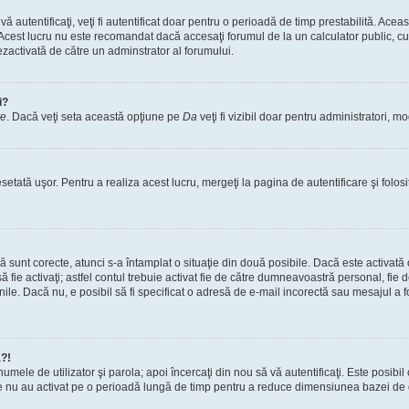
vă autentificaţi, veţi fi autentificat doar pentru o perioadă de timp prestabilită. A
. Acest lucru nu este recomandat dacă accesaţi forumul de la un calculator public, cum 
ezactivată de către un adminstrator al forumului.
i?
re
. Dacă veţi seta această opţiune pe
Da
veţi fi vizibil doar pentru administratori, 
setată uşor. Pentru a realiza acest lucru, mergeţi la pagina de autentificare şi folosi
acă sunt corecte, atunci s-a întamplat o situaţie din două posibile. Dacă este activată
 să fie activaţi; astfel contul trebuie activat fie de către dumneavoastră personal, fie
iunile. Dacă nu, e posibil să fi specificat o adresă de e-mail incorectă sau mesajul a
a?!
a numele de utilizator şi parola; apoi încercaţi din nou să vă autentificaţi. Este posib
re nu au activat pe o perioadă lungă de timp pentru a reduce dimensiunea bazei de dat