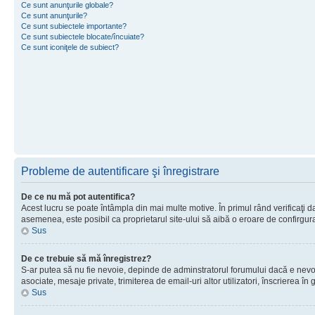
Ce sunt anunţurile globale?
Ce sunt anunţurile?
Ce sunt subiectele importante?
Ce sunt subiectele blocate/încuiate?
Ce sunt iconiţele de subiect?
Probleme de autentificare şi înregistrare
De ce nu mă pot autentifica?
Acest lucru se poate întâmpla din mai multe motive. În primul rând verificaţi dac
asemenea, este posibil ca proprietarul site-ului să aibă o eroare de confirgur
Sus
De ce trebuie să mă înregistrez?
S-ar putea să nu fie nevoie, depinde de adminstratorul forumului dacă e nevoie 
asociate, mesaje private, trimiterea de email-uri altor utilizatori, înscrierea
Sus