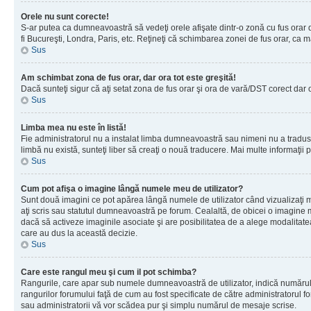
Orele nu sunt corecte!
S-ar putea ca dumneavoastră să vedeţi orele afişate dintr-o zonă cu fus orar dif
fi Bucureşti, Londra, Paris, etc. Reţineţi că schimbarea zonei de fus orar, ca maj
Sus
Am schimbat zona de fus orar, dar ora tot este greşită!
Dacă sunteţi sigur că aţi setat zona de fus orar şi ora de vară/DST corect dar 
Sus
Limba mea nu este în listă!
Fie administratorul nu a instalat limba dumneavoastră sau nimeni nu a tradus 
limbă nu există, sunteţi liber să creaţi o nouă traducere. Mai multe informaţii po
Sus
Cum pot afişa o imagine lângă numele meu de utilizator?
Sunt două imagini ce pot apărea lângă numele de utilizator când vizualizaţi 
aţi scris sau statutul dumneavoastră pe forum. Cealaltă, de obicei o imagine 
dacă să activeze imaginile asociate şi are posibilitatea de a alege modalitatea 
care au dus la această decizie.
Sus
Care este rangul meu şi cum il pot schimba?
Rangurile, care apar sub numele dumneavoastră de utilizator, indică numărul de
rangurilor forumului faţă de cum au fost specificate de către administratorul f
sau administratorii vă vor scădea pur şi simplu numărul de mesaje scrise.