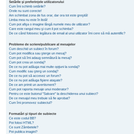
Setările şi preferinţele utilizatorului
Cum îmi schimb setările?
Orele nu sunt corecte!
Am schimbat zona de fus orar, dar ora tot este greşită!
Limba mea nu este în listă!
Cum pot afişa o imagine lângă numele meu de utilizator?
Care este rangul meu şi cum il pot schimba?
De ce când folosesc legătura de email al unui utilizator îmi cere să mă autentific?
Probleme de scriere/publicare al mesajelor
Cum deschid un subiect în forum?
Cum pot modifica sau şterge un mesaj?
Cum pot să îmi adaug semnătură la mesaj?
Cum pot crea un sondaj?
De ce nu pot adăuga mai multe opţiuni la sondaj?
Cum modific sau şterg un sondaj?
De ce nu pot să accesez un forum?
De ce nu pot adăuga fişiere ataşate?
De ce am primit un avertisment?
Cum pot raporta mesaje unui moderator?
Pentru ce este butonul "Salvare" la deschiderea unui subiect?
De ce mesajul meu trebuie să fie aprobat?
Cum îmi promovez subiectul?
Formatări şi tipuri de subiecte
Ce este codul BB?
Pot folosi HTML?
Ce sunt Zâmbetele?
Pot publica imagini?