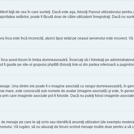
erit faţă de cea în care sunteţi. Dacă este aşa, folosiţi Panoul utilizatorului pentru
oritatea setărilor, poate fi făcută doar de către utilizatorii înregistraţi. Dacă nu sun
ora înca este încă incorectă, atunci tipul setat pe ceasul serverului este incorect. 
înca acest forum în limba dumneavoastră. Încercaţi să-l întrebaţi pe administrator
t fi gasite pe site-ul grupului phpBB (folosiţi link-ul din partea inferioară a paginilo
mesaje. Una dintre ele poate fi o imagine asociată cu rangul dumneavoastră, în gen
mai mare, este cunoscută sub numele de avatar (imagine asociată) şi este, în general
prin care imaginile asociate pot fi folosite. Dacă nu puteţi folosi imaginile asociate,
 mesaje pe care le-aţi scris sau identifică anumiţi utilizatori (de exemplu moderato
orumului. Vă rugăm, să nu abuzaţi de forum scriind mesaje inutile doar pentru a vă cr