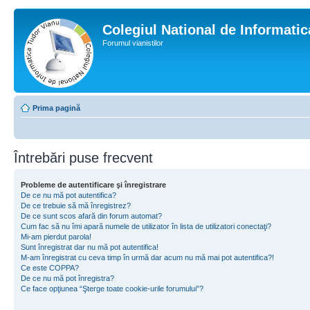
Colegiul National de Informati
Forumul vianistilor
Prima pagină
Întrebări puse frecvent
Probleme de autentificare şi înregistrare
De ce nu mă pot autentifica?
De ce trebuie să mă înregistrez?
De ce sunt scos afară din forum automat?
Cum fac să nu îmi apară numele de utilizator în lista de utilizatori conectaţi?
Mi-am pierdut parola!
Sunt înregistrat dar nu mă pot autentifica!
M-am înregistrat cu ceva timp în urmă dar acum nu mă mai pot autentifica?!
Ce este COPPA?
De ce nu mă pot înregistra?
Ce face opţiunea “Şterge toate cookie-urile forumului”?