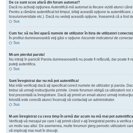
De ce sunt scos afară din forum automat?
Dacă nu activaţi opţiunea
Autentifică-mă automat la fiecare vizită
atunci când 
Pentru a rămâne autentificat tot timpul, bifaţi această opţiune la autentificare
liceu/universitate etc.). Dacă nu vedeţi această opţiune, înseamnă că a fost d
Sus
Cum fac să nu îmi apară numele de utilizator în lista de utilizatori conectaţ
În profilul dumneavoastră veţi găsi o opţiune
Ascunde indicatorul de conecta
Sus
Mi-am pierdut parola!
Nu intraţi în panică! Parola dumneavoastră nu poate fi refăcută, dar poate fi re
puteţi autentifica.
Sus
Sunt înregistrat dar nu mă pot autentifica!
Mai intâi verificaţi dacă aţi specificat corect numele de utilizator şi parola. D
trebui să urmaţi instrucţiunile primite. Unele forumuri obligă ca utilizatorii noi
fost prezentată la înregistrare. Dacă aţi primit un email atunci urmaţi instrucţ
folosită este corectă atunci încercaţi să contactaţi un administrator.
Sus
M-am înregistrat cu ceva timp în urmă dar acum nu mă mai pot autentific
Verificaţi-vă mesajul pe care l-aţi primit când v-aţi înregistrat pentru a verific
un motiv sau altul. De asemenea, multe forumuri şterg periodic utilizatorii ca
vă implicaţi mai mult în discuţii.