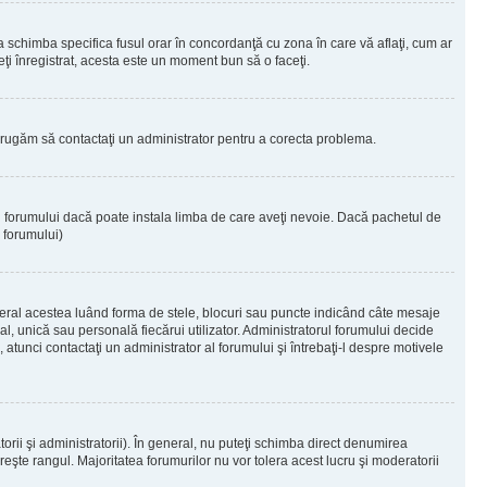
 a schimba specifica fusul orar în concordanţă cu zona în care vă aflaţi, cum ar
teţi înregistrat, acesta este un moment bun să o faceţi.
Vă rugăm să contactaţi un administrator pentru a corecta problema.
ul forumului dacă poate instala limba de care aveţi nevoie. Dacă pachetul de
r forumului)
eral acestea luând forma de stele, blocuri sau puncte indicând câte mesaje
, unică sau personală fiecărui utilizator. Administratorul forumului decide
 atunci contactaţi un administrator al forumului şi întrebaţi-l despre motivele
rii şi administratorii). În general, nu puteţi schimba direct denumirea
eşte rangul. Majoritatea forumurilor nu vor tolera acest lucru şi moderatorii