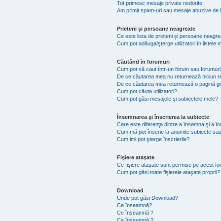
Tot primesc mesaje private nedorite!
Am primit spam-uri sau mesaje abuzive de l
Prieteni şi persoane neagreate
Ce este lista de prieteni şi persoane neagr
Cum pot adăuga/şterge utilizatori în listel
Căutând în forumuri
Cum pot să caut într-un forum sau forumuri
De ce căutarea mea nu returnează niciun re
De ce căutarea mea returnează o pagină g
Cum pot căuta utilizatori?
Cum pot găsi mesajele şi subiectele mele?
Însemnarea şi înscrierea la subiecte
Care este diferenţa dintre a însemna şi a în
Cum mă pot înscrie la anumite subiecte sau
Cum imi pot şterge înscrierile?
Fişiere ataşate
Ce fişiere ataşate sunt permise pe acest f
Cum pot găsi toate fişierele ataşate proprii?
Download
Unde pot găsi Download?
Ce înseamnă?
Ce înseamnă ?
Ce înseamnă ?