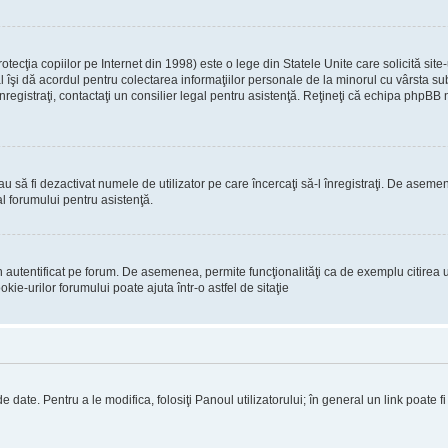
ecţia copiilor pe Internet din 1998) este o lege din Statele Unite care solicită site-
gal îşi dă acordul pentru colectarea informaţiilor personale de la minorul cu vârsta 
 înregistraţi, contactaţi un consilier legal pentru asistenţă. Reţineţi că echipa phpBB 
 sau să fi dezactivat numele de utilizator pe care încercaţi să-l înregistraţi. De asemen
al forumului pentru asistenţă.
 autentificat pe forum. De asemenea, permite funcţionalităţi ca de exemplu citirea u
ie-urilor forumului poate ajuta într-o astfel de sitaţie
 date. Pentru a le modifica, folosiţi Panoul utilizatorului; în general un link poate f